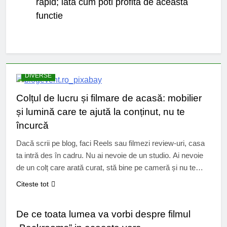
rapid; iata cum poti profita de aceasta
functie
DIVERSE
Colțul de lucru și filmare de acasă: mobilier
și lumină care te ajută la conținut, nu te
încurcă
Dacă scrii pe blog, faci Reels sau filmezi review-uri, casa
ta intră des în cadru. Nu ai nevoie de un studio. Ai nevoie
de un colț care arată curat, stă bine pe cameră și nu te
obosește după două ore de editare. Mulți creatori lucrează
Citeste tot
în spații mici. Garsonierele și apartamentele compacte cer
CINEMA
soluții simple….
De ce toata lumea va vorbi despre filmul