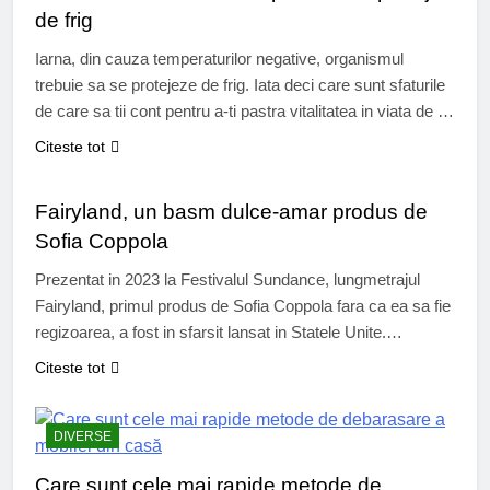
de frig
Iarna, din cauza temperaturilor negative, organismul
trebuie sa se protejeze de frig. Iata deci care sunt sfaturile
de care sa tii cont pentru a-ti pastra vitalitatea in viata de zi
cu zi in ciuda frigului de afara. Corpul nostru detine unele
Citeste tot
mecanisme pentru a se proteja de frig. Primele semne
CINEMA
care indica faptul ca ai…
Fairyland, un basm dulce-amar produs de
Sofia Coppola
Prezentat in 2023 la Festivalul Sundance, lungmetrajul
Fairyland, primul produs de Sofia Coppola fara ca ea sa fie
regizoarea, a fost in sfarsit lansat in Statele Unite.
Fairyland, un basm dulce-amar produs de Sofia Coppola In
Citeste tot
2013, Sofia Coppola, prin intermediul companiei de
productie cofondate de tatal sau, American Zoetrope, a
achizitionat drepturile de adaptare…
DIVERSE
Care sunt cele mai rapide metode de