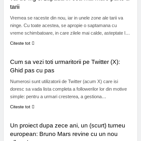
tarii
Vremea se raceste din nou, iar in unele zone ale tarii va
ninge. Cu toate acestea, se apropie o saptamana cu
vreme schimbatoare, in care zilele mai calde, asteptate la
mijlocul saptamanii, vor fi urmate de un nou val de aer
Citeste tot
rece. Meteorologii avertizeaza asupra unui nou val de frig
SOCIAL MEDIA
si zapada in cea mai…
Cum sa vezi toti urmaritorii pe Twitter (X):
Ghid pas cu pas
Numerosi sunt utilizatorii de Twitter (acum X) care isi
doresc sa vada lista completa a followerilor lor din motive
simple: pentru a urmari cresterea, a gestiona
angajamentul, a identifica conturile inactive sau a intelege
Citeste tot
cine ii urmareste cu adevarat. Indiferent de rolul tau pe
MUZICA
Twitter (creator, marca sau utilizator ocazional), stiind cum
Un proiect dupa zece ani, un (scurt) turneu
sa vizualizezi followerii,…
european: Bruno Mars revine cu un nou