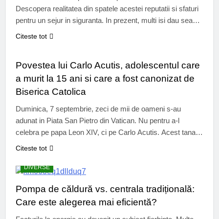
Descopera realitatea din spatele acestei reputatii si sfaturi
pentru un sejur in siguranta. In prezent, multi isi dau seama
ca este oportun sa descopere Albania. Albania, tara din
Citeste tot
Balcani, pastreaza un farmec autentic, departe de turismul
TEEN
de masa. Veti putea explora golfuri izolate, munti care
Povestea lui Carlo Acutis, adolescentul care
domina lacuri cu…
a murit la 15 ani si care a fost canonizat de
Biserica Catolica
Duminica, 7 septembrie, zeci de mii de oameni s-au
adunat in Piata San Pietro din Vatican. Nu pentru a-l
celebra pe papa Leon XIV, ci pe Carlo Acutis. Acest tanar
adolescent italian, decedat in 2006 la varsta de 15 ani, a
Citeste tot
fost canonizat de papa, devenind astfel primul sfant al
secolului XXI. Era pasionat de…
DIVERSE
Pompa de căldură vs. centrala tradițională:
Care este alegerea mai eficientă?