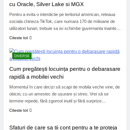
cu Oracle, Silver Lake si MGX
Pentru a evita o interdictie pe teritoriul american, reteaua
sociala chineza TikTok, care numara 170 de milioane de
utilizatori lunari, trebuie sa isi schimbe guvernanta inainte
de 20 ianuarie 2026. Trecerea sub pavilion american, sau
Citeste tot
mai degraba catre „o entitate independenta”, a fost
dezvaluita in presa, confirmand zvonurile care circulau de
cateva luni. Activitatile americane…
DIVERSE
Cum pregătești locuința pentru o debarasare
rapidă a mobilei vechi
Momentul în care decizi să scapi de mobila veche vine, de
obicei, cu un amestec de ușurare și stres. Vrei să se
termine repede, fără zgomot inutil și fără surprize
neplăcute. O pregătire corectă a locuinței face diferența
Citeste tot
dintre o experiență fluidă și una care îți consumă nervii.
DIVERSE
Dincolo de forță fizică, e vorba de…
Sfaturi de care sa tii cont pentru a te proteja