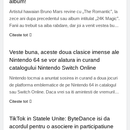
album!
Artistul hawaian Bruno Mars revine cu „The Romantic”, la
zece ani dupa precedentul sau album intitulat „24K Magic”.
Fanii au trebuit sa aiba rabdare, dar joi a venit vestea buna.
Bruno Mars revine cu un nou album, la zece ani de la
Citeste tot
lansarea ultimului sau proiect solo. Intitulat „The Romantic”,
GAMING
albumul va fi lansat pe…
Veste buna, aceste doua clasice imense ale
Nintendo 64 se vor alatura in curand
catalogului Nintendo Switch Online
Nintendo tocmai a anuntat sosirea in curand a doua jocuri
de platforma emblematice de pe Nintendo 64 in catalogul
sau Switch Online. Daca vrei sa iti amintesti de vremurile
bune sau daca ai vrut intotdeauna sa descoperii clasicii
Citeste tot
genului, acum este momentul sau niciodata. De la lansarea
INTERNET & TECH
sa acum cativa ani, Nintendo Switch Online nu…
TikTok in Statele Unite: ByteDance isi da
acordul pentru o asociere in participatiune