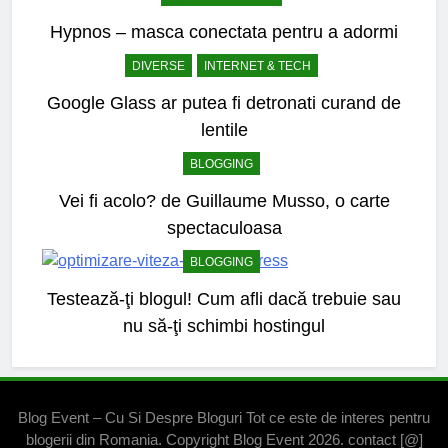
Hypnos – masca conectata pentru a adormi
DIVERSE
INTERNET & TECH
Google Glass ar putea fi detronati curand de
lentile
BLOGGING
Vei fi acolo? de Guillaume Musso, o carte
spectaculoasa
BLOGGING
Testează-ţi blogul! Cum afli dacă trebuie sau
nu să-ţi schimbi hostingul
Blog Event – Cu Si Despre Bloguri Tot ce este de interes pentru
blogerii din Romania. Copyright Blog Event 2026. contact [@]