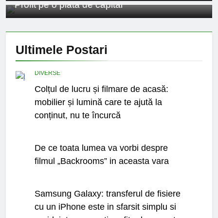
Profit pe o piata de capital
Ce spun mailurile de
campanie ale lui
Donald Trump
6 Ani Ago
Earthing sau
Ultimele
Postari
beneficiile contactului
cu Pamantul
6 Ani Ago
Este posibil sa ne
DIVERSE
iertam?
Colțul de lucru și filmare de acasă:
6 Ani Ago
mobilier și lumină care te ajută la
conținut, nu te încurcă
CINEMA
De ce toata lumea va vorbi despre
filmul „Backrooms” in aceasta vara
UTIL
Samsung Galaxy: transferul de fisiere
cu un iPhone este in sfarsit simplu si