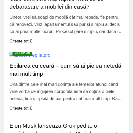
debarasare a mobilei din casă?
Uneori vrei să scapi de mobilă cât mai repede, fie pentru
că renovezi, vinzi apartamentul sau pur și simplu ai decis
că ai prea multe lucruri. Procesul pare simplu, dar dacă îl
faci haotic, poate deveni obositor și costisitor. De aceea,
Citeste tot
metodele rapide nu sunt doar cele intuitive, ci și cele care
reduc riscurile și…
DIVERSE
Epilarea cu ceară – cum să ai pielea netedă
mai mult timp
Una dintre cele mai mari dorințe ale femeilor atunci când
vine vorba de îngrijirea corporală este să obțină o piele
netedă, fină și lipsită de păr pentru cât mai mult timp. Rasul
sau cremele depilatoare oferă rezultate rapide, însă firele
Citeste tot
cresc din nou în doar câteva zile. Epilarea cu ceară
UTIL
rămâne cea mai bună alegere…
Elon Musk lanseaza Grokipedia, o