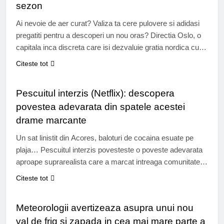
sezon
Ai nevoie de aer curat? Valiza ta cere pulovere si adidasi
pregatiti pentru a descoperi un nou oras? Directia Oslo, o
capitala inca discreta care isi dezvaluie gratia nordica cu
blandete, cu fiordurile sale stralucitoare si arhitectura sa
Citeste tot
contemporana Capitala scandinava gazduieste numeroase
TIMP LIBER
expozitii de amploare in acest an. Dar nu doar atat! Intre
Pescuitul interzis (Netflix): descopera
mese…
povestea adevarata din spatele acestei
drame marcante
Un sat linistit din Acores, baloturi de cocaina esuate pe
plaja… Pescuitul interzis povesteste o poveste adevarata
aproape suprarealista care a marcat intreaga comunitate.
Pe Netflix, acest documentar se adanceste in
Citeste tot
repercusiunile umane, sociale si culturale ale unui fenomen
STIRI
care depaseste imaginatia. Unele povesti sfideaza
Meteorologii avertizeaza asupra unui nou
fictiunea. Pescuit interzis: povestea suprarealista din Rabo
val de frig si zapada in cea mai mare parte a
de Peixe este…