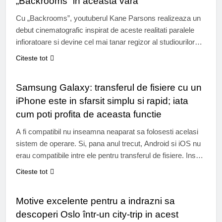
„Backrooms” in aceasta vara
Cu „Backrooms”, youtuberul Kane Parsons realizeaza un
debut cinematografic inspirat de aceste realitati paralele
infioratoare si devine cel mai tanar regizor al studiourilor
A24. Stiti ce sunt „backroom-urile”? O legenda urbana
Citeste tot
aparuta in primavara anului 2019 pe internet, pe forumul
UTIL
anonim 4chan, acestea se refera la incaperi goale si
Samsung Galaxy: transferul de fisiere cu un
infioratoare din care este imposibil sa…
iPhone este in sfarsit simplu si rapid; iata
cum poti profita de aceasta functie
A fi compatibil nu inseamna neaparat sa folosesti acelasi
sistem de operare. Si, pana anul trecut, Android si iOS nu
erau compatibile intre ele pentru transferul de fisiere. Insa
tot mai multe dispozitive Android devin compatibile cu
Citeste tot
AirDrop de la Apple, in special modelele Samsung Galaxy.
TURISM
Va explicam pas cu pas cum puteti profita de…
Motive excelente pentru a indrazni sa
descoperi Oslo într-un city-trip in acest