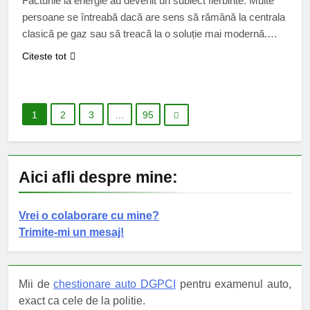
Facturile la energie au devenit un subiect fierbinte. Multe
persoane se întreabă dacă are sens să rămână la centrala
clasică pe gaz sau să treacă la o soluție mai modernă.
Alegerea nu e doar despre bani, ci și despre confort,
Citeste tot
siguranță și modul în care vrei să îți administrezi casa. O
centrală veche poate să…
1
2
3
…
95
Aici afli despre mine:
Vrei o colaborare cu mine?
Trimite-mi un mesaj!
Mii de
chestionare auto DGPCI
pentru examenul auto,
exact ca cele de la politie.