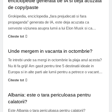
enciclopedie generata de IA si deja acuzata
de copy/paste
Grokipedia, enciclopedia „fara prejudecati si fara
propaganda” generata de IA, este deja acuzata ca
serveste viziunea asupra lumii a lui Elon Musk si ca
jefuieste continutul celui pe care il critica. Elon Musk
Citeste tot
lanseaza Grokipedia Deci era serios. Cu putin peste un an
TIMP LIBER
in urma, Elon Musk si-a prezentat proiectul Grokipedia,
Unde mergem in vacanta in octombrie?
considerand ca Wikipedia nu…
Te intrebi unde sa mergi in octombrie la plaja anul acesta?
Nu iti fa griji! Am gasit pentru tine 5 destinatii ideale in
Europa si in alte parti ale lumii pentru a petrece o vacanta
superba in aceasta toamna. Luna octombrie este
Citeste tot
considerata o perioada ideala pentru a pleca in vacanta din
TURISM
mai multe motive:…
Albania: este o tara periculoasa pentru
calatorii?
Este Albania o tara periculoasa pentru calatorii?