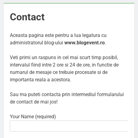
Lucruri esentiale
invatate de la copilul
meu
6 Ani Ago
Contact
Ce spun mailurile de
campanie ale lui
Donald Trump
6 Ani Ago
Aceasta pagina este pentru a lua legatura cu
administratorul blog-ului
www.blogevent.ro
.
Earthing sau
beneficiile contactului
cu Pamantul
6 Ani Ago
Veti primi un raspuns in cel mai scurt timp posibil,
intervalul fiind intre 2 ore si 24 de ore, in functie de
Este posibil sa ne
iertam?
numarul de mesaje ce trebuie procesate si de
6 Ani Ago
importanta reala a acestora.
Sau ma puteti contacta prin intermediul formularului
de contact de mai jos!
Your Name (required)