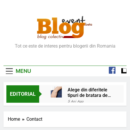
Skip
to
content
Blog Event – Cu Si
Tot ce este de interes pentru blogerii din Romania
Despre Bloguri
MENU
Alege din diferitele
EDITORIAL
tipuri de bratara de
argint
5 Ani Ago
Chakrele: ce sunt si
la ce folosesc?
Home
Contact
5 Ani Ago