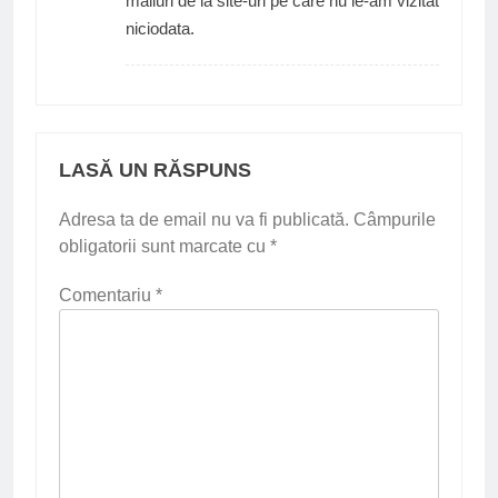
mailuri de la site-uri pe care nu le-am vizitat
niciodata.
LASĂ UN RĂSPUNS
Adresa ta de email nu va fi publicată.
Câmpurile
obligatorii sunt marcate cu
*
Comentariu
*