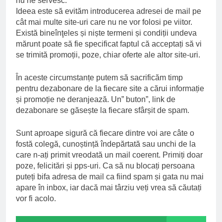
nu ne servesc.
Ideea este să evităm introducerea adresei de mail pe
cât mai multe site-uri care nu ne vor folosi pe viitor.
Există bineînţeles și niște termeni și condiții undeva
mărunt poate să fie specificat faptul că acceptați să vi
se trimită promoții, poze, chiar oferte ale altor site-uri.
În aceste circumstanțe putem să sacrificăm timp
pentru dezabonare de la fiecare site a cărui informație
și promoție ne deranjează. Un” buton”, link de
dezabonare se găsește la fiecare sfârșit de spam.
Sunt aproape sigură că fiecare dintre voi are câte o
fostă colegă, cunoștință îndepărtată sau unchi de la
care n-ați primit vreodată un mail coerent. Primiți doar
poze, felicitări și pps-uri. Ca să nu blocați persoana
puteți bifa adresa de mail ca fiind spam și gata nu mai
apare în inbox, iar dacă mai târziu veți vrea să căutați
vor fi acolo.