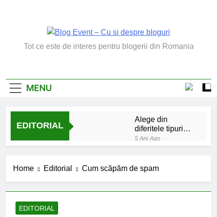
Skip
to
content
Blog Event – Cu Si
Tot ce este de interes pentru blogerii din Romania
Despre Bloguri
MENU
Alege din
EDITORIAL
diferitele tipuri
de bratara de
5 Ani Ago
argint
Chakrele: ce sunt si
la ce folosesc?
Home
Editorial
Cum scăpăm de spam
5 Ani Ago
Lucruri esentiale
invatate de la copilul
meu
6 Ani Ago
EDITORIAL