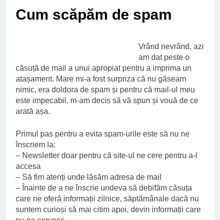
Ce spun mailurile de
Cum scăpăm de spam
campanie ale lui
Donald Trump
6 Ani Ago
Earthing sau
Vrând nevrând, azi
beneficiile contactului
cu Pamantul
am dat peste o
6 Ani Ago
căsuță de mail a unui apropiat pentru a imprima un
Este posibil sa ne
atașament. Mare mi-a fost surpriza că nu găseam
iertam?
nimic, era doldora de spam și pentru că mail-ul meu
6 Ani Ago
este impecabil, m-am decis să vă spun și vouă de ce
arată așa.
Primul pas pentru a evita spam-urile este să nu ne
înscriem la:
– Newsletter doar pentru că site-ul ne cere pentru a-l
accesa
– Să fim atenți unde lăsăm adresa de mail
– Înainte de a ne înscrie undeva să debifăm căsuța
care ne oferă informații zilnice, săptămânale dacă nu
suntem curioși să mai citim apoi, devin informații care