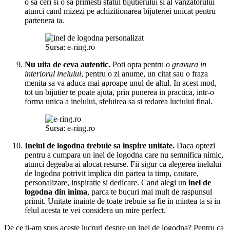
o sa ceri si o sa primesti sfatul bijutierului si al vanzatorului
atunci cand mizezi pe achizitionarea bijuteriei unicat pentru
partenera ta.
Sursa: e-ring.ro
Nu uita de ceva autentic.
Poti opta pentru o
gravura in
interiorul inelului
, pentru o zi anume, un citat sau o fraza
menita sa va aduca mai aproape unul de altul. In acest mod,
tot un bijutier te poate ajuta, prin punerea in practica, intr-o
forma unica a inelului, sfeluirea sa si redarea luciului final.
Sursa: e-ring.ro
Inelul de logodna trebuie sa inspire unitate.
Daca optezi
pentru a cumpara un inel de logodna care nu semnifica nimic,
atunci degeaba ai alocat resurse. Fii sigur ca alegerea inelului
de logodna potrivit implica din partea ta timp, cautare,
personalizare, inspiratie si dedicare. Cand alegi un
inel de
logodna din inima
, parca te bucuri mai mult de raspunsul
primit. Unitate inainte de toate trebuie sa fie in mintea ta si in
felul acesta te vei considera un mire perfect.
De ce ti-am spus aceste lucruri despre un inel de logodna? Pentru ca