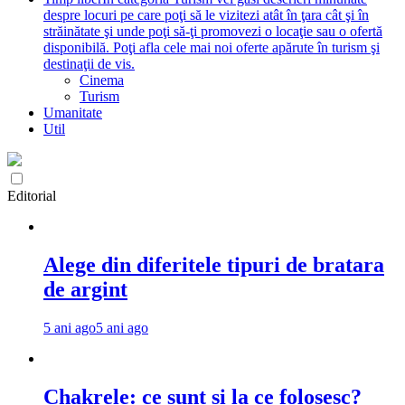
despre locuri pe care poţi să le vizitezi atât în ţara cât şi în
străinătate şi unde poţi să-ţi promovezi o locaţie sau o ofertă
disponibilă. Poţi afla cele mai noi oferte apărute în turism şi
destinaţii de vis.
Cinema
Turism
Umanitate
Util
Editorial
Alege din diferitele tipuri de bratara
de argint
5 ani ago
5 ani ago
Chakrele: ce sunt si la ce folosesc?