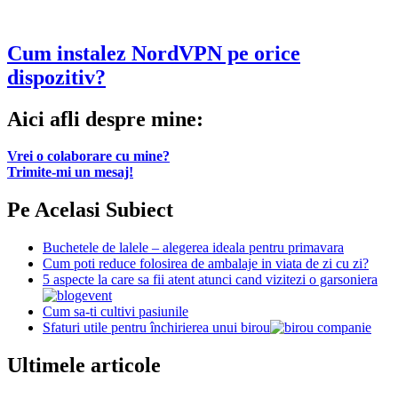
Cum instalez NordVPN pe orice
dispozitiv?
Aici afli despre mine:
Vrei o colaborare cu mine?
Trimite-mi un mesaj!
Pe Acelasi Subiect
Buchetele de lalele – alegerea ideala pentru primavara
Cum poti reduce folosirea de ambalaje in viata de zi cu zi?
5 aspecte la care sa fii atent atunci cand vizitezi o garsoniera
Cum sa-ti cultivi pasiunile
Sfaturi utile pentru închirierea unui birou
Ultimele articole