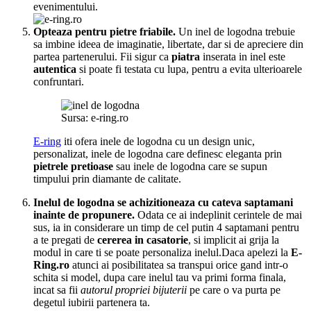
evenimentului.
Opteaza pentru pietre friabile.
Un inel de logodna trebuie
sa imbine ideea de imaginatie, libertate, dar si de apreciere din
partea partenerului. Fii sigur ca
piatra
inserata in inel este
autentica
si poate fi testata cu lupa, pentru a evita ulterioarele
confruntari.
Sursa: e-ring.ro
E-ring
iti ofera inele de logodna cu un design unic,
personalizat, inele de logodna care definesc eleganta prin
pietrele pretioase
sau inele de logodna care se supun
timpului prin diamante de calitate.
Inelul de logodna se achizitioneaza cu cateva saptamani
inainte de propunere.
Odata ce ai indeplinit cerintele de mai
sus, ia in considerare un timp de cel putin 4 saptamani pentru
a te pregati de
cererea in casatorie
, si implicit ai grija la
modul in care ti se poate personaliza inelul.Daca apelezi la
E-
Ring.ro
atunci ai posibilitatea sa transpui orice gand intr-o
schita si model, dupa care inelul tau va primi forma finala,
incat sa fii
autorul propriei bijuterii
pe care o va purta pe
degetul iubirii partenera ta.