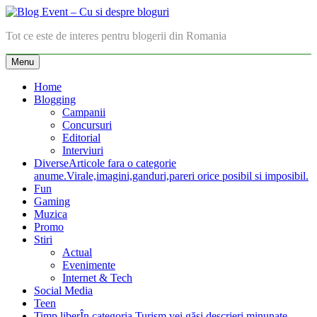
Skip
to
Blog Event – Cu si despre bloguri
Tot ce este de interes pentru blogerii din Romania
content
Menu
Home
Blogging
Campanii
Concursuri
Editorial
Interviuri
Diverse
Articole fara o categorie
anume.Virale,imagini,ganduri,pareri orice posibil si imposibil.
Fun
Gaming
Muzica
Promo
Stiri
Actual
Evenimente
Internet & Tech
Social Media
Teen
Timp liber
În categoria Turism vei găsi descrieri minunate