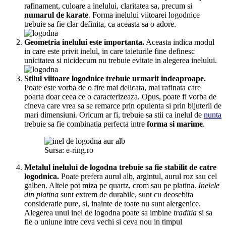
rafinament, culoare a inelului, claritatea sa, precum si
numarul de karate
. Forma inelului viitoarei logodnice
trebuie sa fie clar definita, ca aceasta sa o adore.
Geometria inelului este importanta.
Aceasta indica modul
in care este privit inelul, in care taieturile fine definesc
unicitatea si nicidecum nu trebuie evitate in alegerea inelului.
Stilul viitoare logodnice trebuie urmarit indeaproape.
Poate este vorba de o fire mai delicata, mai rafinata care
poarta doar ceea ce o caracterizeaza. Opus, poate fi vorba de
cineva care vrea sa se remarce prin opulenta si prin bijuterii de
mari dimensiuni. Oricum ar fi, trebuie sa stii ca inelul de
nunta
trebuie sa fie combinatia perfecta intre
forma si marime
.
Sursa: e-ring.ro
Metalul inelului de logodna trebuie sa fie stabilit de catre
logodnica.
Poate prefera aurul alb, argintul, aurul roz sau cel
galben. Altele pot miza pe quartz, crom sau pe platina.
Inelele
din platina
sunt extrem de durabile, sunt cu deosebita
consideratie pure, si, inainte de toate nu sunt alergenice.
Alegerea unui inel de logodna poate sa imbine
traditia
si sa
fie o uniune intre ceva vechi si ceva nou in timpul