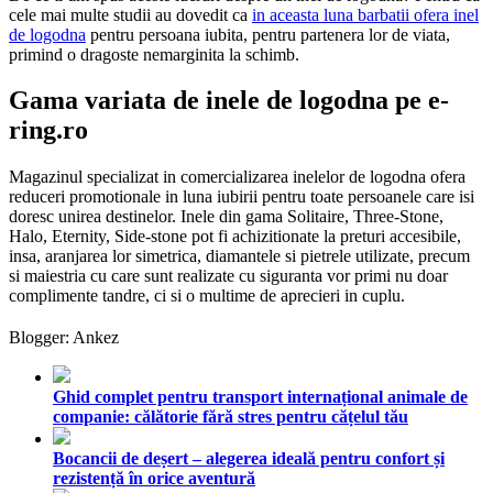
cele mai multe studii au dovedit ca
in aceasta luna barbatii ofera inel
de logodna
pentru persoana iubita, pentru partenera lor de viata,
primind o dragoste nemarginita la schimb.
Gama variata de inele de logodna pe e-
ring.ro
Magazinul specializat in comercializarea inelelor de logodna ofera
reduceri promotionale in luna iubirii pentru toate persoanele care isi
doresc unirea destinelor. Inele din gama Solitaire, Three-Stone,
Halo, Eternity, Side-stone pot fi achizitionate la preturi accesibile,
insa, aranjarea lor simetrica, diamantele si pietrele utilizate, precum
si maiestria cu care sunt realizate cu siguranta vor primi nu doar
complimente tandre, ci si o multime de aprecieri in cuplu.
Blogger: Ankez
Ghid complet pentru transport internațional animale de
companie: călătorie fără stres pentru cățelul tău
Bocancii de deșert – alegerea ideală pentru confort și
rezistență în orice aventură