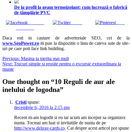
De la profil la geam termoizolant: cum lucrează o fabrică
de tâmplărie PVC
Share on
Tweet
Save
Facebook
Daca esti in cautare de advertoriale SEO, cei de la
www.SeoPower.ro
iti pun la dispozitie o lista de cateva sute de site-
uri pe care poti face link building.
Navigare
Previous:
Masina ta merita mai mult
Next:
Trucuri simple si reusite pentru o excursie extraordinara la
în
munte
articole
One thought on “
10 Reguli de aur ale
inelului de logodna
”
Cristi
spune:
decembrie 6, 2016 la 2:15 pm
Recent m-am logodit si eu iar acum am inceput sa organizez
nunta. Tocmai am luat si invitatiile de nunta de pe
http://www.deluxe-cards.ro
. Cat despre acest articol pot spune