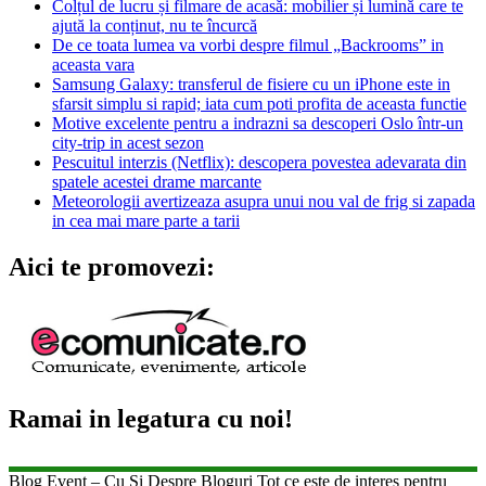
Colțul de lucru și filmare de acasă: mobilier și lumină care te
ajută la conținut, nu te încurcă
De ce toata lumea va vorbi despre filmul „Backrooms” in
aceasta vara
Samsung Galaxy: transferul de fisiere cu un iPhone este in
sfarsit simplu si rapid; iata cum poti profita de aceasta functie
Motive excelente pentru a indrazni sa descoperi Oslo într-un
city-trip in acest sezon
Pescuitul interzis (Netflix): descopera povestea adevarata din
spatele acestei drame marcante
Meteorologii avertizeaza asupra unui nou val de frig si zapada
in cea mai mare parte a tarii
Aici te promovezi:
Ramai in legatura cu noi!
Blog Event – Cu Si Despre Bloguri Tot ce este de interes pentru