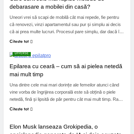
debarasare a mobilei din casă?
Uneori vrei să scapi de mobilă cât mai repede, fie pentru
că renovezi, vinzi apartamentul sau pur și simplu ai decis
că ai prea multe lucruri. Procesul pare simplu, dar dacă îl
faci haotic, poate deveni obositor și costisitor. De aceea,
Citeste tot
metodele rapide nu sunt doar cele intuitive, ci și cele care
DIVERSE
reduc riscurile și…
Epilarea cu ceară – cum să ai pielea netedă
mai mult timp
Una dintre cele mai mari dorințe ale femeilor atunci când
vine vorba de îngrijirea corporală este să obțină o piele
netedă, fină și lipsită de păr pentru cât mai mult timp. Rasul
sau cremele depilatoare oferă rezultate rapide, însă firele
Citeste tot
UTIL
cresc din nou în doar câteva zile. Epilarea cu ceară
rămâne cea mai bună alegere…
Elon Musk lanseaza Grokipedia, o