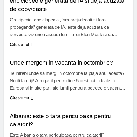
enciclopedie generata de IA si deja acuzata
de copy/paste
Grokipedia, enciclopedia „fara prejudecati si fara
propaganda” generata de IA, este deja acuzata ca
serveste viziunea asupra lumii a lui Elon Musk si ca
jefuieste continutul celui pe care il critica. Elon Musk
Citeste tot
TIMP LIBER
lanseaza Grokipedia Deci era serios. Cu putin peste un an
in urma, Elon Musk si-a prezentat proiectul Grokipedia,
Unde mergem in vacanta in octombrie?
considerand ca Wikipedia nu…
Te intrebi unde sa mergi in octombrie la plaja anul acesta?
Nu iti fa griji! Am gasit pentru tine 5 destinatii ideale in
Europa si in alte parti ale lumii pentru a petrece o vacanta
superba in aceasta toamna. Luna octombrie este
Citeste tot
TURISM
considerata o perioada ideala pentru a pleca in vacanta din
mai multe motive:…
Albania: este o tara periculoasa pentru
calatorii?
Este Albania o tara periculoasa pentru calatorii?