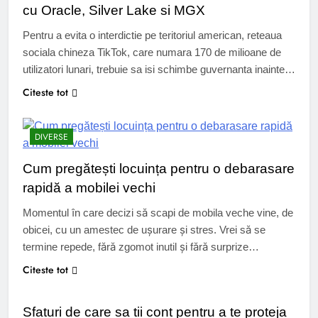
cu Oracle, Silver Lake si MGX
Pentru a evita o interdictie pe teritoriul american, reteaua
sociala chineza TikTok, care numara 170 de milioane de
utilizatori lunari, trebuie sa isi schimbe guvernanta inainte
de 20 ianuarie 2026. Trecerea sub pavilion american, sau
Citeste tot
mai degraba catre „o entitate independenta”, a fost
dezvaluita in presa, confirmand zvonurile care circulau de
DIVERSE
cateva luni. Activitatile americane…
Cum pregătești locuința pentru o debarasare
rapidă a mobilei vechi
Momentul în care decizi să scapi de mobila veche vine, de
obicei, cu un amestec de ușurare și stres. Vrei să se
termine repede, fără zgomot inutil și fără surprize
neplăcute. O pregătire corectă a locuinței face diferența
Citeste tot
DIVERSE
dintre o experiență fluidă și una care îți consumă nervii.
Dincolo de forță fizică, e vorba de…
Sfaturi de care sa tii cont pentru a te proteja