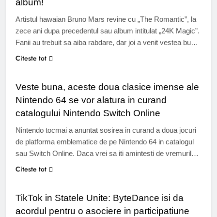
album!
Artistul hawaian Bruno Mars revine cu „The Romantic”, la
zece ani dupa precedentul sau album intitulat „24K Magic”.
Fanii au trebuit sa aiba rabdare, dar joi a venit vestea buna.
Bruno Mars revine cu un nou album, la zece ani de la
Citeste tot
GAMING
lansarea ultimului sau proiect solo. Intitulat „The Romantic”,
albumul va fi lansat pe…
Veste buna, aceste doua clasice imense ale
Nintendo 64 se vor alatura in curand
catalogului Nintendo Switch Online
Nintendo tocmai a anuntat sosirea in curand a doua jocuri
de platforma emblematice de pe Nintendo 64 in catalogul
sau Switch Online. Daca vrei sa iti amintesti de vremurile
bune sau daca ai vrut intotdeauna sa descoperii clasicii
Citeste tot
INTERNET & TECH
genului, acum este momentul sau niciodata. De la lansarea
sa acum cativa ani, Nintendo Switch Online nu…
TikTok in Statele Unite: ByteDance isi da
acordul pentru o asociere in participatiune