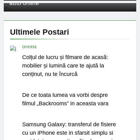
auto online
Ce spun mailurile de
campanie ale lui
Donald Trump
6 Ani Ago
Earthing sau
Ultimele
Postari
beneficiile contactului
cu Pamantul
6 Ani Ago
Este posibil sa ne
DIVERSE
iertam?
Colțul de lucru și filmare de acasă:
6 Ani Ago
mobilier și lumină care te ajută la
conținut, nu te încurcă
CINEMA
De ce toata lumea va vorbi despre
filmul „Backrooms” in aceasta vara
UTIL
Samsung Galaxy: transferul de fisiere
cu un iPhone este in sfarsit simplu si