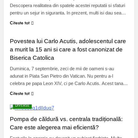
Descopera realitatea din spatele acestei reputatii si sfaturi
pentru un sejur in siguranta. In prezent, multi isi dau seama
ca este oportun sa descopere Albania. Albania, tara din
Citeste tot
TEEN
Balcani, pastreaza un farmec autentic, departe de turismul
de masa. Veti putea explora golfuri izolate, munti care
Povestea lui Carlo Acutis, adolescentul care
domina lacuri cu…
a murit la 15 ani si care a fost canonizat de
Biserica Catolica
Duminica, 7 septembrie, zeci de mii de oameni s-au
adunat in Piata San Pietro din Vatican. Nu pentru a-l
celebra pe papa Leon XIV, ci pe Carlo Acutis. Acest tanar
adolescent italian, decedat in 2006 la varsta de 15 ani, a
Citeste tot
fost canonizat de papa, devenind astfel primul sfant al
DIVERSE
secolului XXI. Era pasionat de…
Pompa de căldură vs. centrala tradițională:
Care este alegerea mai eficientă?