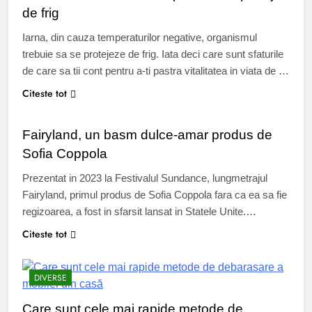
de frig
Iarna, din cauza temperaturilor negative, organismul
trebuie sa se protejeze de frig. Iata deci care sunt sfaturile
de care sa tii cont pentru a-ti pastra vitalitatea in viata de zi
cu zi in ciuda frigului de afara. Corpul nostru detine unele
Citeste tot
CINEMA
mecanisme pentru a se proteja de frig. Primele semne
care indica faptul ca ai…
Fairyland, un basm dulce-amar produs de
Sofia Coppola
Prezentat in 2023 la Festivalul Sundance, lungmetrajul
Fairyland, primul produs de Sofia Coppola fara ca ea sa fie
regizoarea, a fost in sfarsit lansat in Statele Unite.
Fairyland, un basm dulce-amar produs de Sofia Coppola In
Citeste tot
2013, Sofia Coppola, prin intermediul companiei de
productie cofondate de tatal sau, American Zoetrope, a
DIVERSE
achizitionat drepturile de adaptare…
Care sunt cele mai rapide metode de