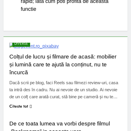
rapid; iata cum poti profita de aceasta
functie
DIVERSE
Colțul de lucru și filmare de acasă: mobilier
și lumină care te ajută la conținut, nu te
încurcă
Dacă scrii pe blog, faci Reels sau filmezi review-uri, casa
ta intră des în cadru. Nu ai nevoie de un studio. Ai nevoie
de un colț care arată curat, stă bine pe cameră și nu te
obosește după două ore de editare. Mulți creatori lucrează
Citeste tot
CINEMA
în spații mici. Garsonierele și apartamentele compacte cer
soluții simple….
De ce toata lumea va vorbi despre filmul