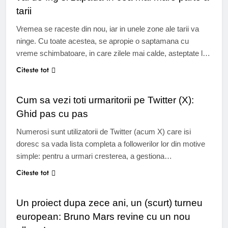
tarii
Vremea se raceste din nou, iar in unele zone ale tarii va
ninge. Cu toate acestea, se apropie o saptamana cu
vreme schimbatoare, in care zilele mai calde, asteptate la
mijlocul saptamanii, vor fi urmate de un nou val de aer
Citeste tot
SOCIAL MEDIA
rece. Meteorologii avertizeaza asupra unui nou val de frig
si zapada in cea mai…
Cum sa vezi toti urmaritorii pe Twitter (X):
Ghid pas cu pas
Numerosi sunt utilizatorii de Twitter (acum X) care isi
doresc sa vada lista completa a followerilor lor din motive
simple: pentru a urmari cresterea, a gestiona
angajamentul, a identifica conturile inactive sau a intelege
Citeste tot
MUZICA
cine ii urmareste cu adevarat. Indiferent de rolul tau pe
Twitter (creator, marca sau utilizator ocazional), stiind cum
Un proiect dupa zece ani, un (scurt) turneu
sa vizualizezi followerii,…
european: Bruno Mars revine cu un nou