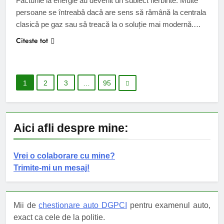
Facturile la energie au devenit un subiect fierbinte. Multe
persoane se întreabă dacă are sens să rămână la centrala
clasică pe gaz sau să treacă la o soluție mai modernă.
Alegerea nu e doar despre bani, ci și despre confort,
Citeste tot
siguranță și modul în care vrei să îți administrezi casa. O
centrală veche poate să…
1
2
3
…
95
Aici afli despre mine:
Vrei o colaborare cu mine?
Trimite-mi un mesaj!
Mii de
chestionare auto DGPCI
pentru examenul auto,
exact ca cele de la politie.