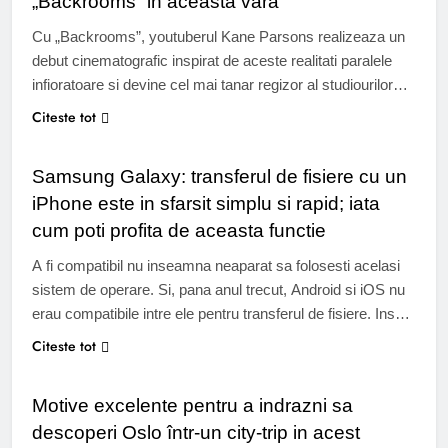
„Backrooms” in aceasta vara
Cu „Backrooms”, youtuberul Kane Parsons realizeaza un
debut cinematografic inspirat de aceste realitati paralele
infioratoare si devine cel mai tanar regizor al studiourilor
A24. Stiti ce sunt „backroom-urile”? O legenda urbana
Citeste tot
UTIL
aparuta in primavara anului 2019 pe internet, pe forumul
anonim 4chan, acestea se refera la incaperi goale si
Samsung Galaxy: transferul de fisiere cu un
infioratoare din care este imposibil sa…
iPhone este in sfarsit simplu si rapid; iata
cum poti profita de aceasta functie
A fi compatibil nu inseamna neaparat sa folosesti acelasi
sistem de operare. Si, pana anul trecut, Android si iOS nu
erau compatibile intre ele pentru transferul de fisiere. Insa
tot mai multe dispozitive Android devin compatibile cu
Citeste tot
TURISM
AirDrop de la Apple, in special modelele Samsung Galaxy.
Va explicam pas cu pas cum puteti profita de…
Motive excelente pentru a indrazni sa
descoperi Oslo într-un city-trip in acest