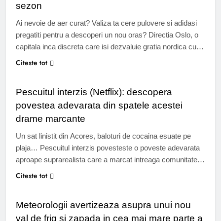
sezon
Ai nevoie de aer curat? Valiza ta cere pulovere si adidasi
pregatiti pentru a descoperi un nou oras? Directia Oslo, o
capitala inca discreta care isi dezvaluie gratia nordica cu
blandete, cu fiordurile sale stralucitoare si arhitectura sa
Citeste tot
TIMP LIBER
contemporana Capitala scandinava gazduieste numeroase
expozitii de amploare in acest an. Dar nu doar atat! Intre
Pescuitul interzis (Netflix): descopera
mese…
povestea adevarata din spatele acestei
drame marcante
Un sat linistit din Acores, baloturi de cocaina esuate pe
plaja… Pescuitul interzis povesteste o poveste adevarata
aproape suprarealista care a marcat intreaga comunitate.
Pe Netflix, acest documentar se adanceste in
Citeste tot
STIRI
repercusiunile umane, sociale si culturale ale unui fenomen
care depaseste imaginatia. Unele povesti sfideaza
Meteorologii avertizeaza asupra unui nou
fictiunea. Pescuit interzis: povestea suprarealista din Rabo
val de frig si zapada in cea mai mare parte a
de Peixe este…