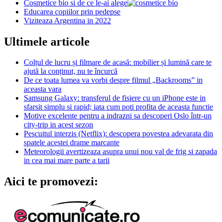
Cosmetice bio si de ce le-ai alege
Educarea copiilor prin pedepse
Viziteaza Argentina in 2022
Ultimele articole
Colțul de lucru și filmare de acasă: mobilier și lumină care te
ajută la conținut, nu te încurcă
De ce toata lumea va vorbi despre filmul „Backrooms” in
aceasta vara
Samsung Galaxy: transferul de fisiere cu un iPhone este in
sfarsit simplu si rapid; iata cum poti profita de aceasta functie
Motive excelente pentru a indrazni sa descoperi Oslo într-un
city-trip in acest sezon
Pescuitul interzis (Netflix): descopera povestea adevarata din
spatele acestei drame marcante
Meteorologii avertizeaza asupra unui nou val de frig si zapada
in cea mai mare parte a tarii
Aici te promovezi: