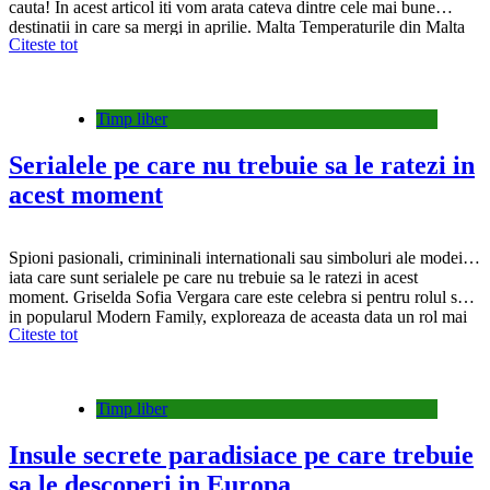
cauta! In acest articol iti vom arata cateva dintre cele mai bune
destinatii in care sa mergi in aprilie. Malta Temperaturile din Malta
Citeste tot
sunt deja foarte bune in aprilie, depasind adesea 20…
Timp liber
Serialele pe care nu trebuie sa le ratezi in
acest moment
Spioni pasionali, crimininali internationali sau simboluri ale modei…
iata care sunt serialele pe care nu trebuie sa le ratezi in acest
moment. Griselda Sofia Vergara care este celebra si pentru rolul sau
in popularul Modern Family, exploreaza de aceasta data un rol mai
Citeste tot
sumbru si intra in pielea Griseldei Blanco, un nume foarte cunoscut
in…
Timp liber
Insule secrete paradisiace pe care trebuie
sa le descoperi in Europa