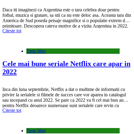
Daca iti imaginezi ca Argentina este o tara celebra doar pentru
fotbal, muzica si gratare, sa stii ca nu este deloc asa. Aceasta tara din
America de Sud poseda peisaje magnifice si o populatie extrem de
primitoare. Descopera cateva motive de a vizita Argentina in 2022.
Citeste tot
De ce este Argentina atat de populara? Cuvantul Argentina…
Timp liber
Cele mai bune seriale Netflix care apar in
2022
Inca din luna septembrie, Netflix a dat o multime de informatii cu
privire la serialele si filmele de succes care vor aparea in catalogul
sau incepand cu anul 2022. Se pare ca 2022 va fi cel mai bun an
pentru Netflix deoarece numeroase sunt serialele care revin cu
Citeste tot
sezoane noi. Ozark, sezonul 4 Netflix a…
Timp liber