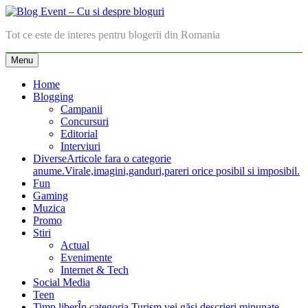
Skip
to
Blog Event – Cu si despre bloguri
Tot ce este de interes pentru blogerii din Romania
content
Menu
Home
Blogging
Campanii
Concursuri
Editorial
Interviuri
Diverse
Articole fara o categorie
anume.Virale,imagini,ganduri,pareri orice posibil si imposibil.
Fun
Gaming
Muzica
Promo
Stiri
Actual
Evenimente
Internet & Tech
Social Media
Teen
Timp liber
În categoria Turism vei găsi descrieri minunate