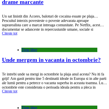
drame marcante
Un sat linistit din Acores, baloturi de cocaina esuate pe plaja…
Pescuitul interzis povesteste o poveste adevarata aproape
suprarealista care a marcat intreaga comunitate. Pe Netflix, acest
documentar se adanceste in repercusiunile umane, sociale si
Citeste tot
culturale ale unui fenomen care depaseste imaginatia. Unele povesti
sfideaza fictiunea. Pescuit interzis: povestea suprarealista din Rabo
de Peixe este…
Timp liber
Unde mergem in vacanta in octombrie?
Te intrebi unde sa mergi in octombrie la plaja anul acesta? Nu iti fa
griji! Am gasit pentru tine 5 destinatii ideale in Europa si in alte parti
ale lumii pentru a petrece o vacanta superba in aceasta toamna. Luna
octombrie este considerata o perioada ideala pentru a pleca in
Citeste tot
vacanta din mai multe motive:…
Timp liber