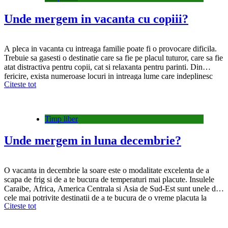
Unde mergem in vacanta cu copiii?
A pleca in vacanta cu intreaga familie poate fi o provocare dificila.
Trebuie sa gasesti o destinatie care sa fie pe placul tuturor, care sa fie
atat distractiva pentru copii, cat si relaxanta pentru parinti. Din
fericire, exista numeroase locuri in intreaga lume care indeplinesc
Citeste tot
aceste criterii. Iata sapte destinatii ideale pentru o calatorie in…
Timp liber
Unde mergem in luna decembrie?
O vacanta in decembrie la soare este o modalitate excelenta de a
scapa de frig si de a te bucura de temperaturi mai placute. Insulele
Caraibe, Africa, America Centrala si Asia de Sud-Est sunt unele din
cele mai potrivite destinatii de a te bucura de o vreme placuta la
Citeste tot
sfarsit de an. Republica Dominicana Situata…