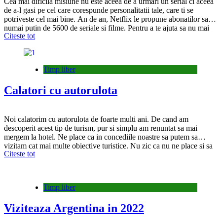
Cea mai dificila misiune nu este aceea de a urmari un serial ci aceea
de a-l gasi pe cel care corespunde personalitatii tale, care ti se
potriveste cel mai bine. An de an, Netflix le propune abonatilor sai
numai putin de 5600 de seriale si filme. Pentru a te ajuta sa nu mai
Citeste tot
pierzi timpul…
Timp liber
Calatori cu autorulota
Noi calatorim cu autorulota de foarte multi ani. De cand am
descoperit acest tip de turism, pur si simplu am renuntat sa mai
mergem la hotel. Ne place ca in concediile noastre sa putem sa
vizitam cat mai multe obiective turistice. Nu zic ca nu ne place si sa
Citeste tot
stam si sa ne relaxam pur…
Timp liber
Viziteaza Argentina in 2022