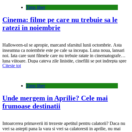
Timp liber
Cinema: filme pe care nu trebuie sa le
ratezi in noiembrie
Halloween-ul se apropie, marcand sfarsitul lunii octombrie. Asta
inseamna ca noiembrie este pe cale sa inceapa. Luna noua, lansari
noi. Iata care sunt filmele care nu trebuie ratate in cinematografe
luna viitoare. Dupa cateva zile linistite, cinefilii se pot indrepta spre
Citeste tot
cinematografele lor preferate pentru a descoperi un film pe care l-au
asteptat cu nerabdare….
Timp liber
Unde mergem in Aprilie? Cele mai
frumoase destinatii
Intoarcerea primaverii iti trezeste apetitul pentru calatorii? Daca nu
vrei sa astepti pana la vara si vrei sa calatoresti in aprilie, nu mai