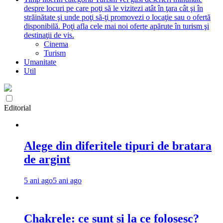
despre locuri pe care poţi să le vizitezi atât în ţara cât şi în
străinătate şi unde poţi să-ţi promovezi o locaţie sau o ofertă
disponibilă. Poţi afla cele mai noi oferte apărute în turism şi
destinaţii de vis.
Cinema
Turism
Umanitate
Util
Editorial
Alege din diferitele tipuri de bratara
de argint
5 ani ago
5 ani ago
Chakrele: ce sunt si la ce folosesc?