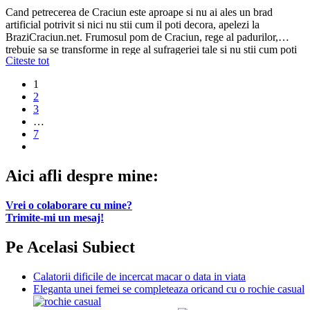
Cand petrecerea de Craciun este aproape si nu ai ales un brad
artificial potrivit si nici nu stii cum il poti decora, apelezi la
BraziCraciun.net. Frumosul pom de Craciun, rege al padurilor,
trebuie sa se transforme in rege al sufrageriei tale si nu stii cum poti
Citeste tot
face asta mai repede, mai eficient. Accesoriu emblematic, dar…
1
2
3
…
7
Aici afli despre mine:
Vrei o colaborare cu mine?
Trimite-mi un mesaj!
Pe Acelasi Subiect
Calatorii dificile de incercat macar o data in viata
Eleganta unei femei se completeaza oricand cu o rochie casual