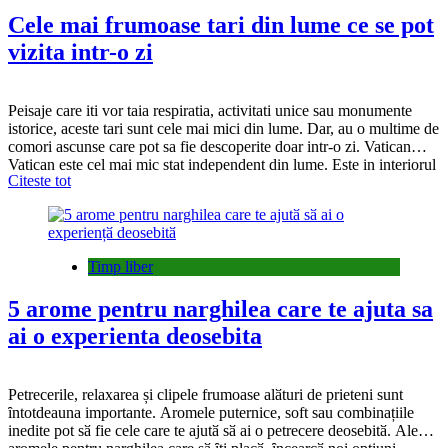
Cele mai frumoase tari din lume ce se pot
vizita intr-o zi
Peisaje care iti vor taia respiratia, activitati unice sau monumente
istorice, aceste tari sunt cele mai mici din lume. Dar, au o multime de
comori ascunse care pot sa fie descoperite doar intr-o zi. Vatican
Vatican este cel mai mic stat independent din lume. Este in interiorul
Citeste tot
orasului Roma si se intinde pe o suprafata…
Timp liber
5 arome pentru narghilea care te ajuta sa
ai o experienta deosebita
Petrecerile, relaxarea și clipele frumoase alӑturi de prieteni sunt
ȋntotdeauna importante. Aromele puternice, soft sau combinațiile
inedite pot sӑ fie cele care te ajutӑ sӑ ai o petrecere deosebitӑ. Alege