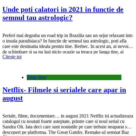
Unde poti calatori in 2021 in functie de
semnul tau astrologic?
Preferi mai degraba un road trip in Brazilia sau un sejur relaxant intr-
o insula paradisiaca? In functie de semnul tau astrologic, poti afla
care este destinatia ideala pentru tine. Berbec. In acest an, ai nevoie
de schimbare si sa nu lasi nicio ocazie sa treaca pe langa tine, ai
Citeste tot
nevoie deci de o destinatie paradisiaca…
Timp liber
Netflix- Filmele si serialele care apar in
august
Seriale, filme, documentare… in august 2021 Netflix isi actualizeaza
catalogul cu noutati foarte asteptate, printre care si noul serial cu
Sandra Oh. Iata deci care sunt noutatile pe care trebuie neaparat sa le
descoperi pe platforma. The Great Gatsby. Remake-ul semnat Baz