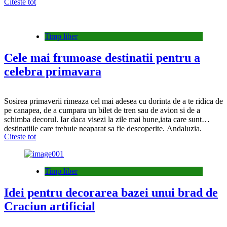
Citeste tot
Luhrmann din 2013, cu o multime de strasuri si de paiete, soseste
pe…
Timp liber
Cele mai frumoase destinatii pentru a
celebra primavara
Sosirea primaverii rimeaza cel mai adesea cu dorinta de a te ridica de
pe canapea, de a cumpara un bilet de tren sau de avion si de a
schimba decorul. Iar daca visezi la zile mai bune,iata care sunt
destinatiile care trebuie neaparat sa fie descoperite. Andaluzia.
Citeste tot
Andaluzia este un loc minunat, unde se traieste…
Timp liber
Idei pentru decorarea bazei unui brad de
Craciun artificial