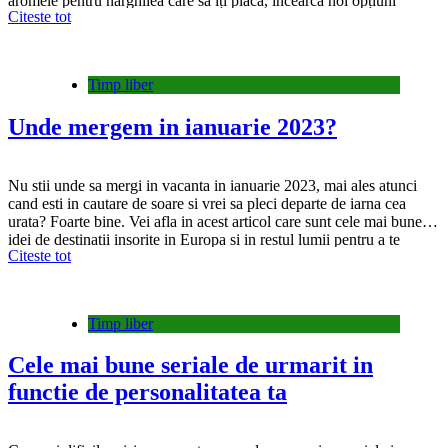
aromele pentru narghilea care sӑ ȋți placӑ, ȋncearcӑ noi opțiuni
Citeste tot
disponibile pe Shishabucuresti.ro și bucurӑ-te de combinațiile care sӑ
te ȋncȃnte. Iatӑ cele mai importante…
Timp liber
Unde mergem in ianuarie 2023?
Nu stii unde sa mergi in vacanta in ianuarie 2023, mai ales atunci
cand esti in cautare de soare si vrei sa pleci departe de iarna cea
urata? Foarte bine. Vei afla in acest articol care sunt cele mai bune
idei de destinatii insorite in Europa si in restul lumii pentru a te
Citeste tot
bucura de…
Timp liber
Cele mai bune seriale de urmarit in
functie de personalitatea ta