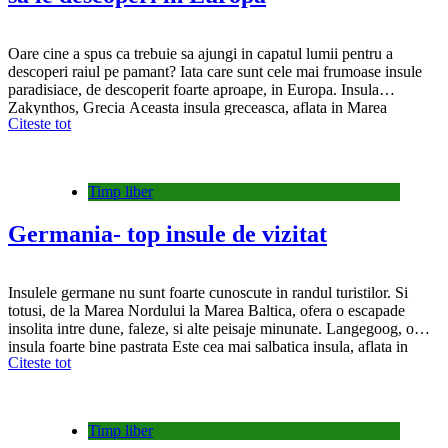
Oare cine a spus ca trebuie sa ajungi in capatul lumii pentru a
descoperi raiul pe pamant? Iata care sunt cele mai frumoase insule
paradisiace, de descoperit foarte aproape, in Europa. Insula
Zakynthos, Grecia Aceasta insula greceasca, aflata in Marea
Citeste tot
Ioniana, in partea de vest a Peninsulei Peloponezia, este absolut
captivanta. Apa sa are un…
Timp liber
Germania- top insule de vizitat
Insulele germane nu sunt foarte cunoscute in randul turistilor. Si
totusi, de la Marea Nordului la Marea Baltica, ofera o escapade
insolita intre dune, faleze, si alte peisaje minunate. Langegoog, o
insula foarte bine pastrata Este cea mai salbatica insula, aflata in
Citeste tot
largul coastelor germane. Aici se afla o plaja lunga de nisip, un
satuc…
Timp liber