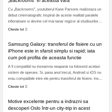
„Backrooms” in aceasta vara
Cu „Backrooms”, youtuberul Kane Parsons realizeaza un
debut cinematografic inspirat de aceste realitati paralele
infioratoare si devine cel mai tanar regizor al studiourilor
A24. Stiti ce sunt „backroom-urile”? O legenda urbana
Citeste tot
aparuta in primavara anului 2019 pe internet, pe forumul
UTIL
anonim 4chan, acestea se refera la incaperi goale si
Samsung Galaxy: transferul de fisiere cu un
infioratoare din care este imposibil sa…
iPhone este in sfarsit simplu si rapid; iata
cum poti profita de aceasta functie
A fi compatibil nu inseamna neaparat sa folosesti acelasi
sistem de operare. Si, pana anul trecut, Android si iOS nu
erau compatibile intre ele pentru transferul de fisiere. Insa
tot mai multe dispozitive Android devin compatibile cu
Citeste tot
AirDrop de la Apple, in special modelele Samsung Galaxy.
TURISM
Va explicam pas cu pas cum puteti profita de…
Motive excelente pentru a indrazni sa
descoperi Oslo într-un city-trip in acest