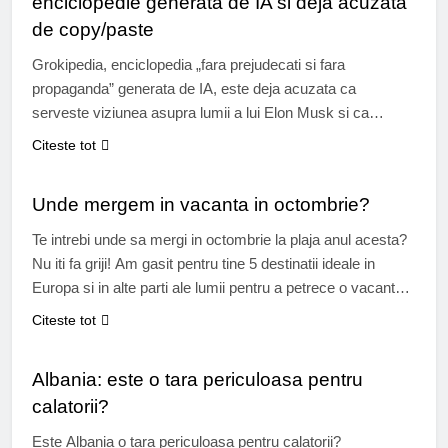
enciclopedie generata de IA si deja acuzata
de copy/paste
Grokipedia, enciclopedia „fara prejudecati si fara
propaganda” generata de IA, este deja acuzata ca
serveste viziunea asupra lumii a lui Elon Musk si ca
jefuieste continutul celui pe care il critica. Elon Musk
Citeste tot
lanseaza Grokipedia Deci era serios. Cu putin peste un an
TIMP LIBER
in urma, Elon Musk si-a prezentat proiectul Grokipedia,
Unde mergem in vacanta in octombrie?
considerand ca Wikipedia nu…
Te intrebi unde sa mergi in octombrie la plaja anul acesta?
Nu iti fa griji! Am gasit pentru tine 5 destinatii ideale in
Europa si in alte parti ale lumii pentru a petrece o vacanta
superba in aceasta toamna. Luna octombrie este
Citeste tot
considerata o perioada ideala pentru a pleca in vacanta din
TURISM
mai multe motive:…
Albania: este o tara periculoasa pentru
calatorii?
Este Albania o tara periculoasa pentru calatorii?