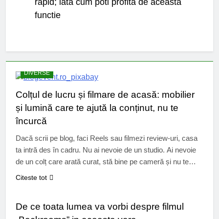
rapid; iata cum poti profita de aceasta
functie
DIVERSE
Colțul de lucru și filmare de acasă: mobilier
și lumină care te ajută la conținut, nu te
încurcă
Dacă scrii pe blog, faci Reels sau filmezi review-uri, casa
ta intră des în cadru. Nu ai nevoie de un studio. Ai nevoie
de un colț care arată curat, stă bine pe cameră și nu te
obosește după două ore de editare. Mulți creatori lucrează
Citeste tot
în spații mici. Garsonierele și apartamentele compacte cer
CINEMA
soluții simple….
De ce toata lumea va vorbi despre filmul