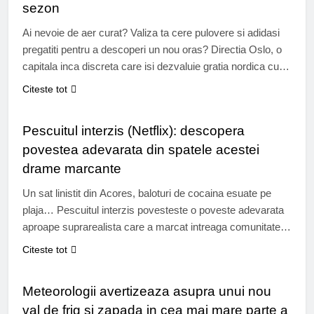
sezon
Ai nevoie de aer curat? Valiza ta cere pulovere si adidasi
pregatiti pentru a descoperi un nou oras? Directia Oslo, o
capitala inca discreta care isi dezvaluie gratia nordica cu
blandete, cu fiordurile sale stralucitoare si arhitectura sa
Citeste tot
contemporana Capitala scandinava gazduieste numeroase
TIMP LIBER
expozitii de amploare in acest an. Dar nu doar atat! Intre
Pescuitul interzis (Netflix): descopera
mese…
povestea adevarata din spatele acestei
drame marcante
Un sat linistit din Acores, baloturi de cocaina esuate pe
plaja… Pescuitul interzis povesteste o poveste adevarata
aproape suprarealista care a marcat intreaga comunitate.
Pe Netflix, acest documentar se adanceste in
Citeste tot
repercusiunile umane, sociale si culturale ale unui fenomen
STIRI
care depaseste imaginatia. Unele povesti sfideaza
Meteorologii avertizeaza asupra unui nou
fictiunea. Pescuit interzis: povestea suprarealista din Rabo
val de frig si zapada in cea mai mare parte a
de Peixe este…