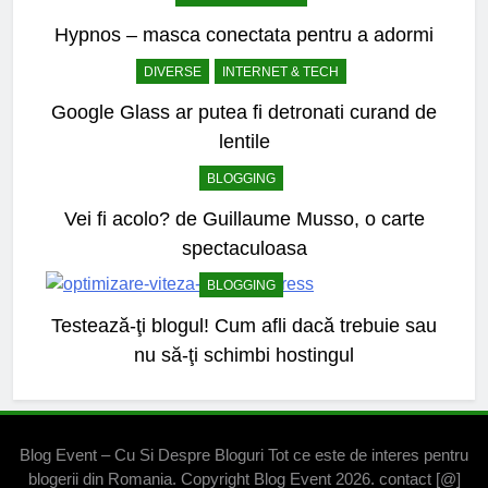
Hypnos – masca conectata pentru a adormi
DIVERSE
INTERNET & TECH
Google Glass ar putea fi detronati curand de
lentile
BLOGGING
Vei fi acolo? de Guillaume Musso, o carte
spectaculoasa
BLOGGING
Testează-ţi blogul! Cum afli dacă trebuie sau
nu să-ţi schimbi hostingul
Blog Event – Cu Si Despre Bloguri Tot ce este de interes pentru
blogerii din Romania. Copyright Blog Event 2026. contact [@]