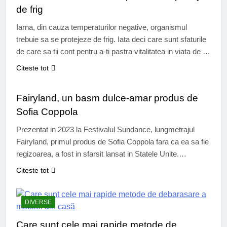
de frig
Iarna, din cauza temperaturilor negative, organismul
trebuie sa se protejeze de frig. Iata deci care sunt sfaturile
de care sa tii cont pentru a-ti pastra vitalitatea in viata de zi
cu zi in ciuda frigului de afara. Corpul nostru detine unele
Citeste tot
mecanisme pentru a se proteja de frig. Primele semne
CINEMA
care indica faptul ca ai…
Fairyland, un basm dulce-amar produs de
Sofia Coppola
Prezentat in 2023 la Festivalul Sundance, lungmetrajul
Fairyland, primul produs de Sofia Coppola fara ca ea sa fie
regizoarea, a fost in sfarsit lansat in Statele Unite.
Fairyland, un basm dulce-amar produs de Sofia Coppola In
Citeste tot
2013, Sofia Coppola, prin intermediul companiei de
productie cofondate de tatal sau, American Zoetrope, a
achizitionat drepturile de adaptare…
DIVERSE
Care sunt cele mai rapide metode de