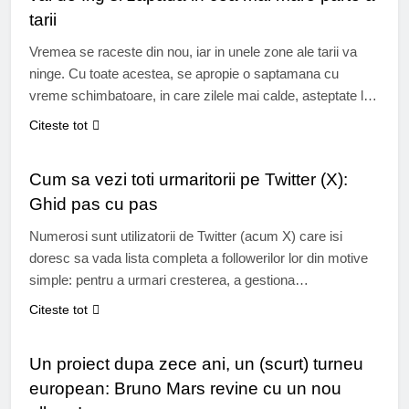
tarii
Vremea se raceste din nou, iar in unele zone ale tarii va
ninge. Cu toate acestea, se apropie o saptamana cu
vreme schimbatoare, in care zilele mai calde, asteptate la
mijlocul saptamanii, vor fi urmate de un nou val de aer
Citeste tot
rece. Meteorologii avertizeaza asupra unui nou val de frig
SOCIAL MEDIA
si zapada in cea mai…
Cum sa vezi toti urmaritorii pe Twitter (X):
Ghid pas cu pas
Numerosi sunt utilizatorii de Twitter (acum X) care isi
doresc sa vada lista completa a followerilor lor din motive
simple: pentru a urmari cresterea, a gestiona
angajamentul, a identifica conturile inactive sau a intelege
Citeste tot
cine ii urmareste cu adevarat. Indiferent de rolul tau pe
MUZICA
Twitter (creator, marca sau utilizator ocazional), stiind cum
Un proiect dupa zece ani, un (scurt) turneu
sa vizualizezi followerii,…
european: Bruno Mars revine cu un nou