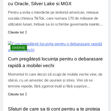
cu Oracle, Silver Lake si MGX
Pentru a evita o interdictie pe teritoriul american, reteaua
sociala chineza TikTok, care numara 170 de milioane de
utilizatori lunari, trebuie sa isi schimbe guvernanta inainte
de 20 ianuarie 2026. Trecerea sub pavilion american, sau
Citeste tot
mai degraba catre „o entitate independenta”, a fost
dezvaluita in presa, confirmand zvonurile care circulau de
cateva luni. Activitatile americane…
DIVERSE
Cum pregătești locuința pentru o debarasare
rapidă a mobilei vechi
Momentul în care decizi să scapi de mobila veche vine, de
obicei, cu un amestec de ușurare și stres. Vrei să se
termine repede, fără zgomot inutil și fără surprize
neplăcute. O pregătire corectă a locuinței face diferența
Citeste tot
dintre o experiență fluidă și una care îți consumă nervii.
DIVERSE
Dincolo de forță fizică, e vorba de…
Sfaturi de care sa tii cont pentru a te proteja