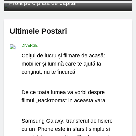
Profit pe o piata de capital
Ce spun mailurile de
campanie ale lui
Donald Trump
6 Ani Ago
Earthing sau
Ultimele
Postari
beneficiile contactului
cu Pamantul
6 Ani Ago
Este posibil sa ne
DIVERSE
iertam?
Colțul de lucru și filmare de acasă:
6 Ani Ago
mobilier și lumină care te ajută la
conținut, nu te încurcă
CINEMA
De ce toata lumea va vorbi despre
filmul „Backrooms” in aceasta vara
UTIL
Samsung Galaxy: transferul de fisiere
cu un iPhone este in sfarsit simplu si