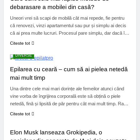
debarasare a mobilei din casă?
Uneori vrei să scapi de mobilă cât mai repede, fie pentru
că renovezi, vinzi apartamentul sau pur și simplu ai decis
că ai prea multe lucruri. Procesul pare simplu, dar dacă îl
faci haotic, poate deveni obositor și costisitor. De aceea,
Citeste tot
metodele rapide nu sunt doar cele intuitive, ci și cele care
reduc riscurile și…
DIVERSE
Epilarea cu ceară – cum să ai pielea netedă
mai mult timp
Una dintre cele mai mari dorințe ale femeilor atunci când
vine vorba de îngrijirea corporală este să obțină o piele
netedă, fină și lipsită de păr pentru cât mai mult timp. Rasul
sau cremele depilatoare oferă rezultate rapide, însă firele
Citeste tot
cresc din nou în doar câteva zile. Epilarea cu ceară
UTIL
rămâne cea mai bună alegere…
Elon Musk lanseaza Grokipedia, o