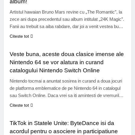
album!
Artistul hawaian Bruno Mars revine cu „The Romantic”, la
zece ani dupa precedentul sau album intitulat „24K Magic”.
Fanii au trebuit sa aiba rabdare, dar joi a venit vestea buna.
Bruno Mars revine cu un nou album, la zece ani de la
Citeste tot
lansarea ultimului sau proiect solo. Intitulat „The Romantic”,
GAMING
albumul va fi lansat pe…
Veste buna, aceste doua clasice imense ale
Nintendo 64 se vor alatura in curand
catalogului Nintendo Switch Online
Nintendo tocmai a anuntat sosirea in curand a doua jocuri
de platforma emblematice de pe Nintendo 64 in catalogul
sau Switch Online. Daca vrei sa iti amintesti de vremurile
bune sau daca ai vrut intotdeauna sa descoperii clasicii
Citeste tot
genului, acum este momentul sau niciodata. De la lansarea
INTERNET & TECH
sa acum cativa ani, Nintendo Switch Online nu…
TikTok in Statele Unite: ByteDance isi da
acordul pentru o asociere in participatiune