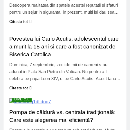
Descopera realitatea din spatele acestei reputatii si sfaturi
pentru un sejur in siguranta. In prezent, multi isi dau seama
ca este oportun sa descopere Albania. Albania, tara din
Citeste tot
Balcani, pastreaza un farmec autentic, departe de turismul
TEEN
de masa. Veti putea explora golfuri izolate, munti care
Povestea lui Carlo Acutis, adolescentul care
domina lacuri cu…
a murit la 15 ani si care a fost canonizat de
Biserica Catolica
Duminica, 7 septembrie, zeci de mii de oameni s-au
adunat in Piata San Pietro din Vatican. Nu pentru a-l
celebra pe papa Leon XIV, ci pe Carlo Acutis. Acest tanar
adolescent italian, decedat in 2006 la varsta de 15 ani, a
Citeste tot
fost canonizat de papa, devenind astfel primul sfant al
secolului XXI. Era pasionat de…
DIVERSE
Pompa de căldură vs. centrala tradițională:
Care este alegerea mai eficientă?