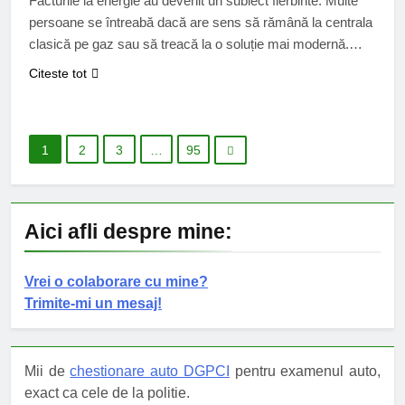
Facturile la energie au devenit un subiect fierbinte. Multe
persoane se întreabă dacă are sens să rămână la centrala
clasică pe gaz sau să treacă la o soluție mai modernă.
Alegerea nu e doar despre bani, ci și despre confort,
Citeste tot
siguranță și modul în care vrei să îți administrezi casa. O
centrală veche poate să…
1
2
3
…
95
Aici afli despre mine:
Vrei o colaborare cu mine?
Trimite-mi un mesaj!
Mii de
chestionare auto DGPCI
pentru examenul auto,
exact ca cele de la politie.