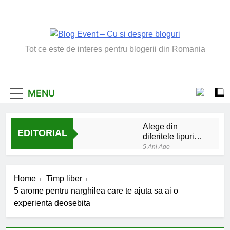
Skip
to
content
Blog Event – Cu Si
Tot ce este de interes pentru blogerii din Romania
Despre Bloguri
MENU
Alege din
EDITORIAL
diferitele tipuri
de bratara de
5 Ani Ago
argint
Chakrele: ce sunt si
la ce folosesc?
Home
Timp liber
5 Ani Ago
5 arome pentru narghilea care te ajuta sa ai o
Lucruri esentiale
experienta deosebita
invatate de la copilul
meu
6 Ani Ago