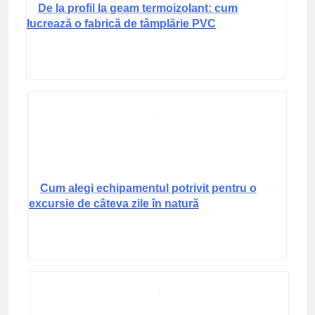
De la profil la geam termoizolant: cum
lucrează o fabrică de tâmplărie PVC
Cum alegi echipamentul potrivit pentru o
excursie de câteva zile în natură