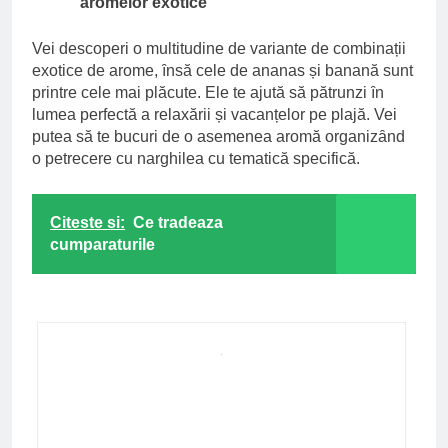
aromelor exotice
Vei descoperi o multitudine de variante de combinații
exotice de arome, ȋnsӑ cele de ananas și bananӑ sunt
printre cele mai plӑcute. Ele te ajutӑ sӑ pӑtrunzi ȋn
lumea perfectӑ a relaxӑrii și vacanțelor pe plajӑ. Vei
putea sӑ te bucuri de o asemenea aromӑ organizȃnd
o petrecere cu narghilea cu tematicӑ specificӑ.
Citeste si:
Ce tradeaza
cumparaturile