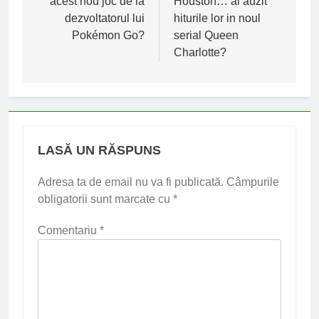
acest nou joc de la
Houston… ai auzit
articole
dezvoltatorul lui
hiturile lor in noul
Pokémon Go?
serial Queen
Charlotte?
LASĂ UN RĂSPUNS
Adresa ta de email nu va fi publicată.
Câmpurile
obligatorii sunt marcate cu
*
Comentariu
*