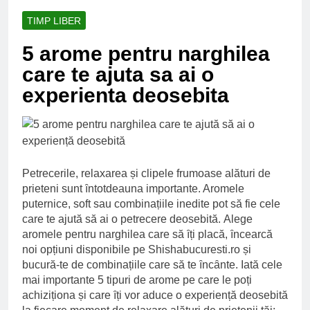
Ce spun mailurile de
campanie ale lui
TIMP LIBER
Donald Trump
6 Ani Ago
5 arome pentru narghilea
Earthing sau
beneficiile contactului
care te ajuta sa ai o
cu Pamantul
6 Ani Ago
experienta deosebita
Este posibil sa ne
iertam?
6 Ani Ago
Petrecerile, relaxarea și clipele frumoase alӑturi de
prieteni sunt ȋntotdeauna importante. Aromele
puternice, soft sau combinațiile inedite pot sӑ fie cele
care te ajutӑ sӑ ai o petrecere deosebitӑ. Alege
aromele pentru narghilea care sӑ ȋți placӑ, ȋncearcӑ
noi opțiuni disponibile pe Shishabucuresti.ro și
bucurӑ-te de combinațiile care sӑ te ȋncȃnte. Iatӑ cele
mai importante 5 tipuri de arome pe care le poți
achiziționa și care ȋți vor aduce o experiențӑ deosebitӑ