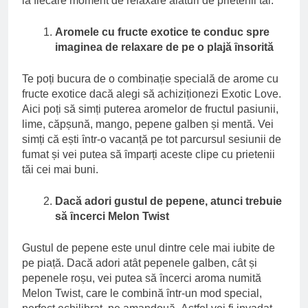
la fiecare moment de relaxare alӑturi de prietenii tӑi:
Aromele cu fructe exotice te conduc spre
imaginea de relaxare de pe o plajӑ ȋnsoritӑ
Te poți bucura de o combinație specialӑ de arome cu
fructe exotice dacӑ alegi sӑ achiziționezi Exotic Love.
Aici poți sӑ simți puterea aromelor de fructul pasiunii,
lime, cӑpșunӑ, mango, pepene galben și mentӑ. Vei
simți cӑ ești ȋntr-o vacanțӑ pe tot parcursul sesiunii de
fumat și vei putea sӑ ȋmparți aceste clipe cu prietenii
tӑi cei mai buni.
Dacӑ adori gustul de pepene, atunci trebuie
sӑ ȋncerci Melon Twist
Gustul de pepene este unul dintre cele mai iubite de
pe piațӑ. Dacӑ adori atȃt pepenele galben, cȃt și
pepenele roșu, vei putea sӑ ȋncerci aroma numitӑ
Melon Twist, care le combinӑ ȋntr-un mod special,