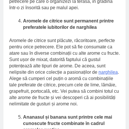
petrecere pe care o organizezi la terasӑ, ȋn grӑdinӑ
ȋntr-o zi ȋnsoritӑ sau pe malul apei.
Aromele de citrice sunt permanent printre
preferatele iubitorilor de narghilea
Aromele de citrice sunt plӑcute, rӑcoritoare, perfecte
pentru orice petrecere. Ele pot sӑ fie consumate ca
atare sau ȋn diverse combinații cu alte arome cu fructe.
Sunt ușor de mixat, datoritӑ faptului cӑ gustul
potențeazӑ alte tipuri de arome. De aceea, sunt
nelipsite din orice colecție a pasionaților de
narghilea
.
Alege sӑ cumperi cel puțin o aromӑ cu combinațiile
tale preferate de citrice, precum cele de lime, lӑmȃie,
grapefruit, portocalӑ, etc. Vei putea sӑ combini totul cu
alte arome de fructe și vei descoperi cӑ ai posibilitӑți
nelimitate de gusturi și arome noi.
Ananasul și banana sunt printre cele mai
cunoscute fructe combinate ȋn cadrul