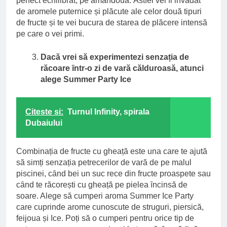
perfect echilibrat, pe amandouӑ. Astfel vei fi invadat
de aromele puternice și plӑcute ale celor douӑ tipuri
de fructe și te vei bucura de starea de plӑcere intensӑ
pe care o vei primi.
Dacӑ vrei sӑ experimentezi senzația de
rӑcoare ȋntr-o zi de varӑ cӑlduroasӑ, atunci
alege Summer Party Ice
Citeste si:
Turnul Infinity, spirala
Dubaiului
Combinația de fructe cu gheațӑ este una care te ajutӑ
sӑ simți senzația petrecerilor de varӑ de pe malul
piscinei, cȃnd bei un suc rece din fructe proaspete sau
cȃnd te rӑcorești cu gheațӑ pe pielea ȋncinsӑ de
soare. Alege sӑ cumperi aroma Summer Ice Party
care cuprinde arome cunoscute de struguri, piersicӑ,
feijoua și Ice. Poți sӑ o cumperi pentru orice tip de