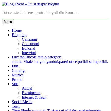
Skip
to
Blog Event – Cu si despre bloguri
Tot ce este de interes pentru blogerii din Romania
content
Menu
Home
Blogging
Campanii
Concursuri
Editorial
Interviuri
Diverse
Articole fara o categorie
anume.Virale,imagini,ganduri,pareri orice posibil si imposibil.
Fun
Gaming
Muzica
Promo
Stiri
Actual
Evenimente
Internet & Tech
Social Media
Teen
Timp liber
În categoria Turism vei găsi descrieri minunate