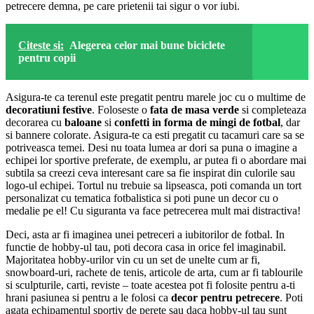
petrecere demna, pe care prietenii tai sigur o vor iubi.
Citeste si:
Alegerea celor mai bune biciclete
pentru copii
Asigura-te ca terenul este pregatit pentru marele joc cu o multime de
decoratiuni festive
. Foloseste o
fata de masa verde
si completeaza
decorarea cu
baloane
si
confetti in forma de mingi de fotbal
, dar
si bannere colorate. Asigura-te ca esti pregatit cu tacamuri care sa se
potriveasca temei. Desi nu toata lumea ar dori sa puna o imagine a
echipei lor sportive preferate, de exemplu, ar putea fi o abordare mai
subtila sa creezi ceva interesant care sa fie inspirat din culorile sau
logo-ul echipei. Tortul nu trebuie sa lipseasca, poti comanda un tort
personalizat cu tematica fotbalistica si poti pune un decor cu o
medalie pe el! Cu siguranta va face petrecerea mult mai distractiva!
Deci, asta ar fi imaginea unei petreceri a iubitorilor de fotbal. In
functie de hobby-ul tau, poti decora casa in orice fel imaginabil.
Majoritatea hobby-urilor vin cu un set de unelte cum ar fi,
snowboard-uri, rachete de tenis, articole de arta, cum ar fi tablourile
si sculpturile, carti, reviste – toate acestea pot fi folosite pentru a-ti
hrani pasiunea si pentru a le folosi ca
decor pentru petrecere
. Poti
agata echipamentul sportiv de perete sau daca hobby-ul tau sunt