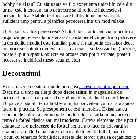
hobby de-al tau? Cu siguranta va fi o experienta unica! In cele din
urma, este interesant ca o petrecere sa iti reflecte interesele si
personalitatea. Stabileste dupa care hobby te inspiri si acorda
suficient timp pentru a planifica petrecerea intr-un mod relaxat.
Unde va avea loc petrecerea? Ai dorinta si suficient spatiu pentru a
organiza petrecerea la tine acasa? Exista beneficii pentru o petrecere
la domiciliu (mediul este familiar, poate fi mai putin costisitor decat
inchirierea spatiului undeva, etc.), dar exista si dezavantaje (mizerie,
poate ai putin spatiu, obiecte valoroase care pot fi stricate, poate fi
necesar sa inchiriezi mese/ scaune, etc.)
Decoratiuni
Exista o serie de site-uri unde poti gasi
accesorii pentru petrecere
.
Daca nu ai timp sa alergi dupa
decoratiuni
in magazinele de
petreceri, aceasta ar putea fi o optiune buna de luat in considerare.
Dupa ce ai stabilit tema hobby-ului, hai sa vedem cum ar arata acest
lucru in practica. Sa presupunem ca esti microbist. Exista atatea
scheme de culori si nenumarate moduri de a insufla in incapere o
tema de fotbal clasica sau mai moderna. Cateva elemente cheie pot fi
adaugate la o
petrecere de fotbal
pentru a o face cu adevarat sa
straluceasca. De la mancare in forma de teren de fotbal, pana la
jocuri cu tematica fotbalistica, aceste idei te vor ajuta sa organizezi o