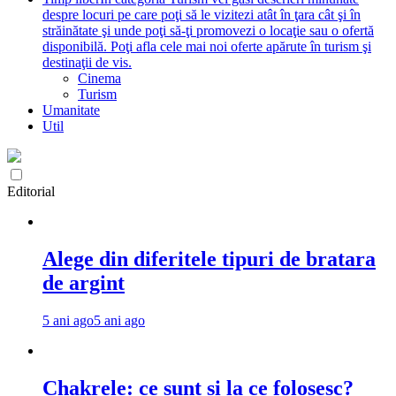
despre locuri pe care poţi să le vizitezi atât în ţara cât şi în
străinătate şi unde poţi să-ţi promovezi o locaţie sau o ofertă
disponibilă. Poţi afla cele mai noi oferte apărute în turism şi
destinaţii de vis.
Cinema
Turism
Umanitate
Util
Editorial
Alege din diferitele tipuri de bratara
de argint
5 ani ago
5 ani ago
Chakrele: ce sunt si la ce folosesc?