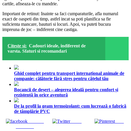
cartile, afiseaza-le cu mandrie.
Important de retinut: Inainte sa faci cumparaturile, afla numarul
exact de oaspeti din timp, astfel incat sa poti planifica sa fie
suficienta mancare, bauturi si locuri. Apoi, va puteti bucura
impreuna de joc – indiferent cine castiga.
Citeste si:
Cadouri ideale, indiferent de
varsta. Sfaturi si recomandari
Ghid complet pentru transport internațional animale de
companie: călătorie fără stres pentru cățelul tău
Bocancii de deșert – alegerea ideală pentru confort și
rezistență în orice aventură
De la profil la geam termoizolant: cum lucrează o fabrică
de tâmplărie PVC
Share on
Tweet
Save
Facebook