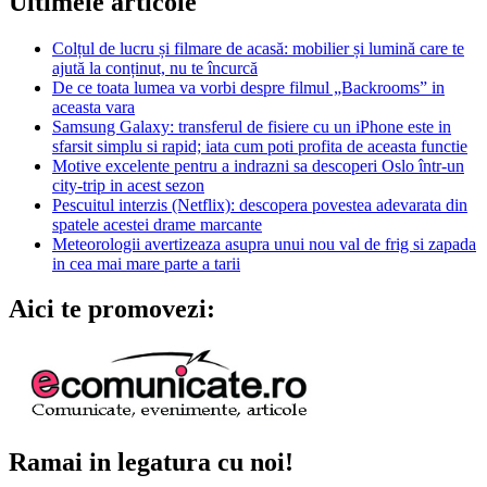
Ultimele articole
Colțul de lucru și filmare de acasă: mobilier și lumină care te
ajută la conținut, nu te încurcă
De ce toata lumea va vorbi despre filmul „Backrooms” in
aceasta vara
Samsung Galaxy: transferul de fisiere cu un iPhone este in
sfarsit simplu si rapid; iata cum poti profita de aceasta functie
Motive excelente pentru a indrazni sa descoperi Oslo într-un
city-trip in acest sezon
Pescuitul interzis (Netflix): descopera povestea adevarata din
spatele acestei drame marcante
Meteorologii avertizeaza asupra unui nou val de frig si zapada
in cea mai mare parte a tarii
Aici te promovezi:
Ramai in legatura cu noi!