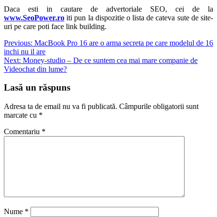
Daca esti in cautare de advertoriale SEO, cei de la
www.SeoPower.ro
iti pun la dispozitie o lista de cateva sute de site-
uri pe care poti face link building.
Navigare
Previous:
MacBook Pro 16 are o arma secreta pe care modelul de 16
inchi nu il are
în
Next:
Money-studio – De ce suntem cea mai mare companie de
articole
Videochat din lume?
Lasă un răspuns
Adresa ta de email nu va fi publicată.
Câmpurile obligatorii sunt
marcate cu
*
Comentariu
*
Nume
*