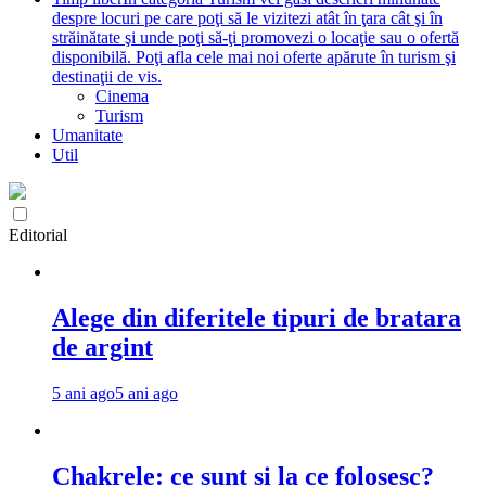
despre locuri pe care poţi să le vizitezi atât în ţara cât şi în
străinătate şi unde poţi să-ţi promovezi o locaţie sau o ofertă
disponibilă. Poţi afla cele mai noi oferte apărute în turism şi
destinaţii de vis.
Cinema
Turism
Umanitate
Util
Editorial
Alege din diferitele tipuri de bratara
de argint
5 ani ago
5 ani ago
Chakrele: ce sunt si la ce folosesc?