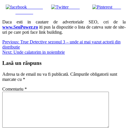
Share on
Tweet
Save
Facebook
Daca esti in cautare de advertoriale SEO, cei de la
www.SeoPower.ro
iti pun la dispozitie o lista de cateva sute de site-
uri pe care poti face link building.
Navigare
Previous:
True Detective sezonul 3 – unde ai mai vazut actorii din
distributie
în
Next:
Unde calatorim in noiembrie
articole
Lasă un răspuns
Adresa ta de email nu va fi publicată.
Câmpurile obligatorii sunt
marcate cu
*
Comentariu
*