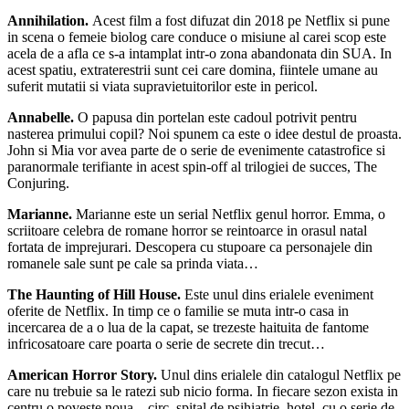
Annihilation.
Acest film a fost difuzat din 2018 pe Netflix si pune
in scena o femeie biolog care conduce o misiune al carei scop este
acela de a afla ce s-a intamplat intr-o zona abandonata din SUA. In
acest spatiu, extraterestrii sunt cei care domina, fiintele umane au
suferit mutatii si viata supravietuitorilor este in pericol.
Annabelle.
O papusa din portelan este cadoul potrivit pentru
nasterea primului copil? Noi spunem ca este o idee destul de proasta.
John si Mia vor avea parte de o serie de evenimente catastrofice si
paranormale terifiante in acest spin-off al trilogiei de succes, The
Conjuring.
Marianne.
Marianne este un serial Netflix genul horror. Emma, o
scriitoare celebra de romane horror se reintoarce in orasul natal
fortata de imprejurari. Descopera cu stupoare ca personajele din
romanele sale sunt pe cale sa prinda viata…
The Haunting of Hill House.
Este unul dins erialele eveniment
oferite de Netflix. In timp ce o familie se muta intr-o casa in
incercarea de a o lua de la capat, se trezeste haituita de fantome
infricosatoare care poarta o serie de secrete din trecut…
American Horror Story.
Unul dins erialele din catalogul Netflix pe
care nu trebuie sa le ratezi sub nicio forma. In fiecare sezon exista in
centru o poveste noua – circ, spital de psihiatrie, hotel, cu o serie de