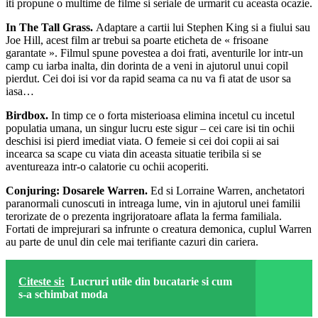
iti propune o multime de filme si seriale de urmarit cu aceasta ocazie.
In The Tall Grass.
Adaptare a cartii lui Stephen King si a fiului sau
Joe Hill, acest film ar trebui sa poarte eticheta de « frisoane
garantate ». Filmul spune povestea a doi frati, aventurile lor intr-un
camp cu iarba inalta, din dorinta de a veni in ajutorul unui copil
pierdut. Cei doi isi vor da rapid seama ca nu va fi atat de usor sa
iasa…
Birdbox.
In timp ce o forta misterioasa elimina incetul cu incetul
populatia umana, un singur lucru este sigur – cei care isi tin ochii
deschisi isi pierd imediat viata. O femeie si cei doi copii ai sai
incearca sa scape cu viata din aceasta situatie teribila si se
aventureaza intr-o calatorie cu ochii acoperiti.
Conjuring: Dosarele Warren.
Ed si Lorraine Warren, anchetatori
paranormali cunoscuti in intreaga lume, vin in ajutorul unei familii
terorizate de o prezenta ingrijoratoare aflata la ferma familiala.
Fortati de imprejurari sa infrunte o creatura demonica, cuplul Warren
au parte de unul din cele mai terifiante cazuri din cariera.
Citeste si:
Lucruri utile din bucatarie si cum
s-a schimbat moda