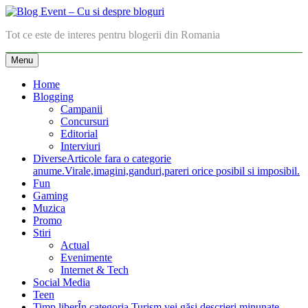
Skip
to
Blog Event – Cu si despre bloguri
Tot ce este de interes pentru blogerii din Romania
content
Menu
Home
Blogging
Campanii
Concursuri
Editorial
Interviuri
Diverse
Articole fara o categorie
anume.Virale,imagini,ganduri,pareri orice posibil si imposibil.
Fun
Gaming
Muzica
Promo
Stiri
Actual
Evenimente
Internet & Tech
Social Media
Teen
Timp liber
În categoria Turism vei găsi descrieri minunate