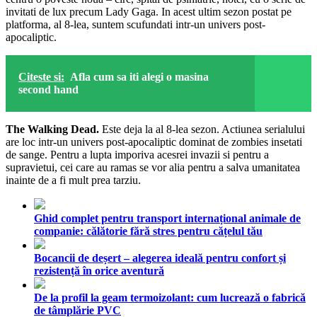
invitati de lux precum Lady Gaga. In acest ultim sezon postat pe
platforma, al 8-lea, suntem scufundati intr-un univers post-
apocaliptic.
Citeste si:
Afla cum sa iti alegi o masina
second hand
The Walking Dead.
Este deja la al 8-lea sezon. Actiunea serialului
are loc intr-un univers post-apocaliptic dominat de zombies insetati
de sange. Pentru a lupta imporiva acesrei invazii si pentru a
supravietui, cei care au ramas se vor alia pentru a salva umanitatea
inainte de a fi mult prea tarziu.
Ghid complet pentru transport internațional animale de
companie: călătorie fără stres pentru cățelul tău
Bocancii de deșert – alegerea ideală pentru confort și
rezistență în orice aventură
De la profil la geam termoizolant: cum lucrează o fabrică
de tâmplărie PVC