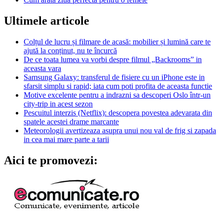
Ultimele articole
Colțul de lucru și filmare de acasă: mobilier și lumină care te
ajută la conținut, nu te încurcă
De ce toata lumea va vorbi despre filmul „Backrooms” in
aceasta vara
Samsung Galaxy: transferul de fisiere cu un iPhone este in
sfarsit simplu si rapid; iata cum poti profita de aceasta functie
Motive excelente pentru a indrazni sa descoperi Oslo într-un
city-trip in acest sezon
Pescuitul interzis (Netflix): descopera povestea adevarata din
spatele acestei drame marcante
Meteorologii avertizeaza asupra unui nou val de frig si zapada
in cea mai mare parte a tarii
Aici te promovezi: