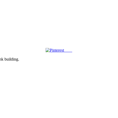
Save
ink building.