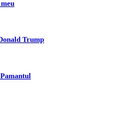
l meu
i Donald Trump
u Pamantul