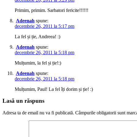
Primim, primim. Sarbatori fericite!!!!!!
Adeenah
spune:
decembrie 26, 2011 la 5:17 pm
La fel și ție, Andreea! :)
Adeenah
spune:
decembrie 26, 2011 la 5:18 pm
Mulțumim, la fel și ție!:)
Adeenah
spune:
decembrie 26, 2011 la 5:18 pm
Mulțumim, Paul! La fel îți dorim și ție! :)
Lasă un răspuns
Adresa ta de email nu va fi publicată.
Câmpurile obligatorii sunt marc