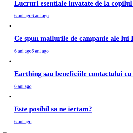
Lucruri esentiale invatate de la copilu
6 ani ago
6 ani ago
Ce spun mailurile de campanie ale lu
6 ani ago
6 ani ago
Earthing sau beneficiile contactului c
6 ani ago
Este posibil sa ne iertam?
6 ani ago