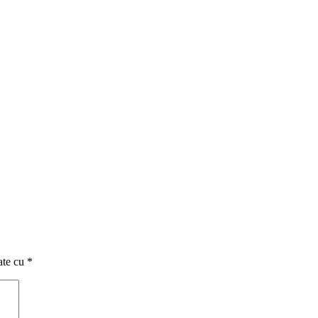
ate cu
*