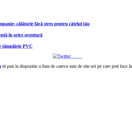
anie: călătorie fără stres pentru cățelul tău
ență în orice aventură
 de tâmplărie PVC
Tweet
o
iti pun la dispozitie o lista de cateva sute de site-uri pe care poti face l