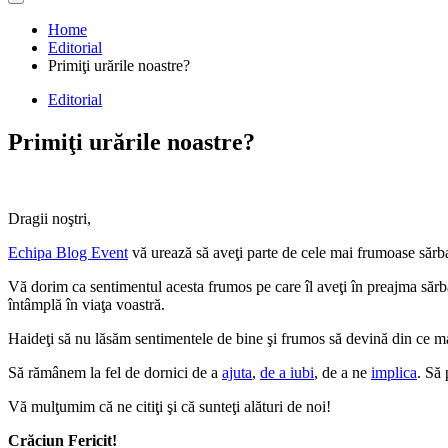
Home
Editorial
Primiţi urările noastre?
Editorial
Primiţi urările noastre?
Dragii noştri,
Echipa Blog Event
vă urează să aveţi parte de cele mai frumoase sărba
Vă dorim ca sentimentul acesta frumos pe care îl aveţi în preajma sărbăto
întâmplă în viaţa voastră.
Haideţi să nu lăsăm sentimentele de bine şi frumos să devină din ce m
Să rămânem la fel de dornici de a
ajuta
,
de a iubi
, de a ne
implica
. Să 
Vă mulţumim că ne citiţi şi că sunteţi alături de noi!
Crăciun Fericit!