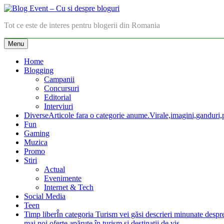
Skip
to
Blog Event – Cu si despre bloguri
Tot ce este de interes pentru blogerii din Romania
content
Menu
Home
Blogging
Campanii
Concursuri
Editorial
Interviuri
Diverse
Articole fara o categorie anume.Virale,imagini,ganduri,pa
Fun
Gaming
Muzica
Promo
Stiri
Actual
Evenimente
Internet & Tech
Social Media
Teen
Timp liber
În categoria Turism vei găsi descrieri minunate despre lo
mai noi oferte apărute în turism şi destinaţii de vis.