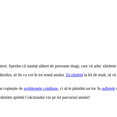
tori. Sperăm că sunteţi alături de persoane dragi, care vă aduc zâmbete p
rilor, să fie cu voi în tot restul anului.
Să zâmbiţi
la fel de mult, să vă 
ai copleşite de
problemele cotidiene
, ci să le păstrăm un loc în
sufletele
n
păstrăm spiritul Crăciunului viu pe tot parcursul anului!