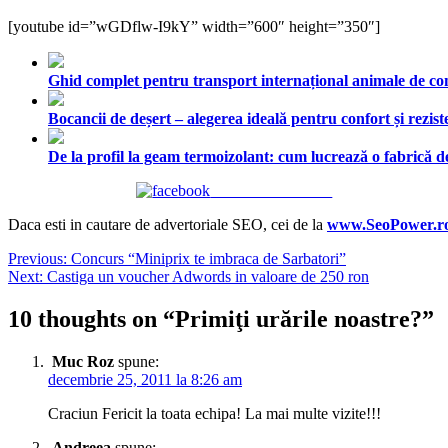
[youtube id=”wGDflw-I9kY” width=”600″ height=”350″]
Ghid complet pentru transport internațional animale de comp
Bocancii de deșert – alegerea ideală pentru confort și rezist
De la profil la geam termoizolant: cum lucrează o fabrică
Share on Facebook
Daca esti in cautare de advertoriale SEO, cei de la
www.SeoPower.r
Navigare
Previous:
Concurs “Miniprix te imbraca de Sarbatori”
Next:
Castiga un voucher Adwords in valoare de 250 ron
în
articole
10 thoughts on “
Primiţi urările noastre?
”
Muc Roz
spune:
decembrie 25, 2011 la 8:26 am
Craciun Fericit la toata echipa! La mai multe vizite!!!
Andreea
spune: