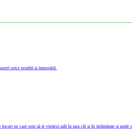
reri orice posibil si imposibil.
curi pe care poţi să le vizitezi atât în ţara cât şi în străinătate şi unde 