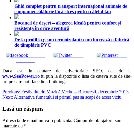
Ghid complet pentru transport internațional animale de
companie: călătorie fără stres pentru cățelul tău
Bocancii de deșert – alegerea ideală pentru confort și
rezistență în orice aventură
De la profil la geam termoizolant: cum lucrează o fabrică
de tâmplărie PVC
Share on
Tweet
Save
Facebook
Daca esti in cautare de advertoriale SEO, cei de la
www.SeoPower.ro
iti pun la dispozitie o lista de cateva sute de site-
uri pe care poti face link building.
Navigare
Previous:
Festivalul de Muzică Veche – București, decembrie 2013
Next:
Alternativa fumatului si primul pas sa scapi de acest viciu
în
articole
Lasă un răspuns
Adresa ta de email nu va fi publicată.
Câmpurile obligatorii sunt
marcate cu
*