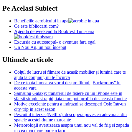
Pe Acelasi Subiect
Beneficiile aerobicului in apa
Ce este bibliocarti.com?
Agenda de weekend la Bookfest Timișoara
Excursia cu autostopul- o aventura fara egal
Un Nou An, un nou început
Ultimele articole
Colțul de lucru și filmare de acasă: mobilier și lumină care te
ajută la conținut, nu te încurcă
De ce toata lumea va vorbi despre filmul „Backrooms” in
aceasta vara
Samsung Galaxy: transferul de fisiere cu un iPhone este in
sfarsit simplu si rapid; iata cum poti profita de aceasta functie
Motive excelente pentru a indrazni sa descoperi Oslo într-un
city-trip in acest sezon
Pescuitul interzis (Netflix): descopera povestea adevarata din
spatele acestei drame marcante
Meteorologii avertizeaza asupra unui nou val de frig si zapada
in cea mai mare parte a tarii