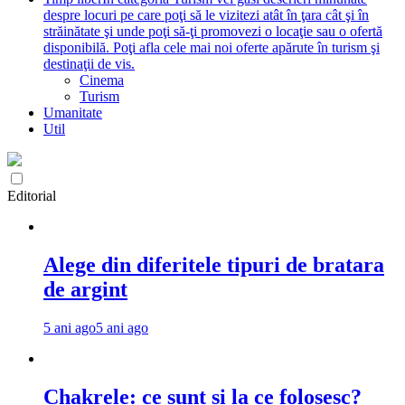
despre locuri pe care poţi să le vizitezi atât în ţara cât şi în
străinătate şi unde poţi să-ţi promovezi o locaţie sau o ofertă
disponibilă. Poţi afla cele mai noi oferte apărute în turism şi
destinaţii de vis.
Cinema
Turism
Umanitate
Util
Editorial
Alege din diferitele tipuri de bratara
de argint
5 ani ago
5 ani ago
Chakrele: ce sunt si la ce folosesc?