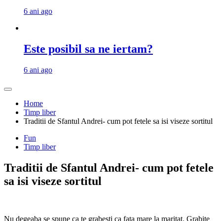
6 ani ago
Este posibil sa ne iertam?
6 ani ago
Home
Timp liber
Traditii de Sfantul Andrei- cum pot fetele sa isi viseze sortitul
Fun
Timp liber
Traditii de Sfantul Andrei- cum pot fetele
sa isi viseze sortitul
Nu degeaba se spune ca te grabesti ca fata mare la maritat. Grabite