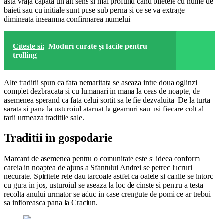
asta vraja capata un alt sens si mai profund cand biletele cu nume de
baieti sau cu initiale sunt puse sub perna si ce se va extrage
dimineata inseamna confirmarea numelui.
Citeste si:
Moduri curate și facile pentru
trolling
Alte traditii spun ca fata nemaritata se aseaza intre doua oglinzi
complet dezbracata si cu lumanari in mana la ceas de noapte, de
asemenea sperand ca fata celui sortit sa le fie dezvaluita. De la turta
sarata si pana la usturoiul atarnat la geamuri sau usi fiecare colt al
tarii urmeaza traditile sale.
Traditii in gospodarie
Marcant de asemenea pentru o comunitate este si ideea conform
careia in noaptea de ajuns a Sfantului Andrei se petrec lucruri
necurate. Spiritele rele dau tarcoale astfel ca oalele si canile se intorc
cu gura in jos, usturoiul se aseaza la loc de cinste si pentru a testa
recolta anului urmator se aduc in case crengute de pomi ce ar trebui
sa infloreasca pana la Craciun.