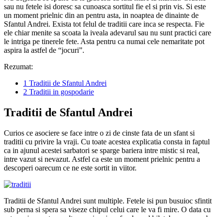
sau nu fetele isi doresc sa cunoasca sortitul fie el si prin vis. Si este
un moment prielnic din an pentru asta, in noaptea de dinainte de
Sfantul Andrei. Exista tot felul de traditii care inca se respecta. Fie
ele chiar menite sa scoata la iveala adevarul sau nu sunt practici care
le intriga pe tinerele fete. Asta pentru ca numai cele nemaritate pot
aspira la astfel de “jocuri”.
Rezumat:
1
Traditii de Sfantul Andrei
2
Traditii in gospodarie
Traditii de Sfantul Andrei
Curios ce asociere se face intre o zi de cinste fata de un sfant si
traditii cu privire la vraji. Cu toate acestea explicatia consta in faptul
ca in ajunul acestei sarbatori se sparge bariera intre mistic si real,
intre vazut si nevazut. Astfel ca este un moment prielnic pentru a
descoperi oarecum ce ne este sortit in viitor.
Traditii de Sfantul Andrei sunt multiple. Fetele isi pun busuioc sfintit
sub perna si spera sa viseze chipul celui care le va fi mire. O data cu