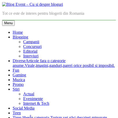
Skip
to
Blog Event – Cu si despre bloguri
Tot ce este de interes pentru blogerii din Romania
content
Menu
Home
Blogging
Campanii
Concursuri
Editorial
Interviuri
Diverse
Articole fara o categorie
anume.Virale,imagini,ganduri,pareri orice posibil si imposibil.
Fun
Gaming
Muzica
Promo
Stiri
Actual
Evenimente
Internet & Tech
Social Media
Teen
Timp liber
În categoria Turism vei găsi descrieri minunate