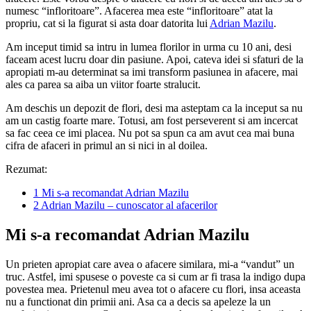
numesc “infloritoare”. Afacerea mea este “infloritoare” atat la
propriu, cat si la figurat si asta doar datorita lui
Adrian Mazilu
.
Am inceput timid sa intru in lumea florilor in urma cu 10 ani, desi
faceam acest lucru doar din pasiune. Apoi, cateva idei si sfaturi de la
apropiati m-au determinat sa imi transform pasiunea in afacere, mai
ales ca parea sa aiba un viitor foarte stralucit.
Am deschis un depozit de flori, desi ma asteptam ca la inceput sa nu
am un castig foarte mare. Totusi, am fost perseverent si am incercat
sa fac ceea ce imi placea. Nu pot sa spun ca am avut cea mai buna
cifra de afaceri in primul an si nici in al doilea.
Rezumat:
1
Mi s-a recomandat Adrian Mazilu
2
Adrian Mazilu – cunoscator al afacerilor
Mi s-a recomandat Adrian Mazilu
Un prieten apropiat care avea o afacere similara, mi-a “vandut” un
truc. Astfel, imi spusese o poveste ca si cum ar fi trasa la indigo dupa
povestea mea. Prietenul meu avea tot o afacere cu flori, insa aceasta
nu a functionat din primii ani. Asa ca a decis sa apeleze la un