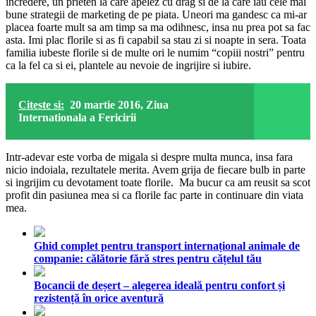
incredere, un prieten la care apelez cu drag si de la care iau cele mai
bune strategii de marketing de pe piata. Uneori ma gandesc ca mi-ar
placea foarte mult sa am timp sa ma odihnesc, insa nu prea pot sa fac
asta. Imi plac florile si as fi capabil sa stau zi si noapte in sera. Toata
familia iubeste florile si de multe ori le numim “copiii nostri” pentru
ca la fel ca si ei, plantele au nevoie de ingrijire si iubire.
Citeste si:
20 martie 2016, Ziua
Internationala a Fericirii
Intr-adevar este vorba de migala si despre multa munca, insa fara
nicio indoiala, rezultatele merita. Avem grija de fiecare bulb in parte
si ingrijim cu devotament toate florile. Ma bucur ca am reusit sa scot
profit din pasiunea mea si ca florile fac parte in continuare din viata
mea.
Ghid complet pentru transport internațional animale de
companie: călătorie fără stres pentru cățelul tău
Bocancii de deșert – alegerea ideală pentru confort și
rezistență în orice aventură