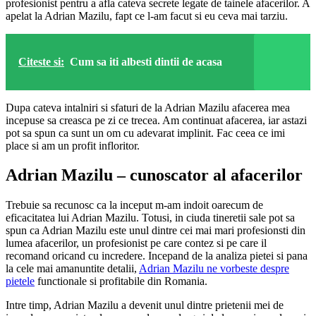
profesionist pentru a afla cateva secrete legate de tainele afacerilor. A
apelat la Adrian Mazilu, fapt ce l-am facut si eu ceva mai tarziu.
Citeste si:
Cum sa iti albesti dintii de acasa
Dupa cateva intalniri si sfaturi de la Adrian Mazilu afacerea mea
incepuse sa creasca pe zi ce trecea. Am continuat afacerea, iar astazi
pot sa spun ca sunt un om cu adevarat implinit. Fac ceea ce imi
place si am un profit infloritor.
Adrian Mazilu – cunoscator al afacerilor
Trebuie sa recunosc ca la inceput m-am indoit oarecum de
eficacitatea lui Adrian Mazilu. Totusi, in ciuda tineretii sale pot sa
spun ca Adrian Mazilu este unul dintre cei mai mari profesionsti din
lumea afacerilor, un profesionist pe care contez si pe care il
recomand oricand cu incredere. Incepand de la analiza pietei si pana
la cele mai amanuntite detalii,
Adrian Mazilu ne vorbeste despre
pietele
functionale si profitabile din Romania.
Intre timp, Adrian Mazilu a devenit unul dintre prietenii mei de