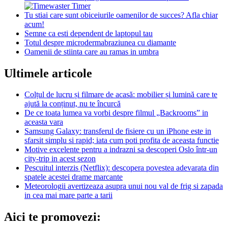
Tu stiai care sunt obiceiurile oamenilor de succes? Afla chiar
acum!
Semne ca esti dependent de laptopul tau
Totul despre microdermabraziunea cu diamante
Oamenii de stiinta care au ramas in umbra
Ultimele articole
Colțul de lucru și filmare de acasă: mobilier și lumină care te
ajută la conținut, nu te încurcă
De ce toata lumea va vorbi despre filmul „Backrooms” in
aceasta vara
Samsung Galaxy: transferul de fisiere cu un iPhone este in
sfarsit simplu si rapid; iata cum poti profita de aceasta functie
Motive excelente pentru a indrazni sa descoperi Oslo într-un
city-trip in acest sezon
Pescuitul interzis (Netflix): descopera povestea adevarata din
spatele acestei drame marcante
Meteorologii avertizeaza asupra unui nou val de frig si zapada
in cea mai mare parte a tarii
Aici te promovezi: