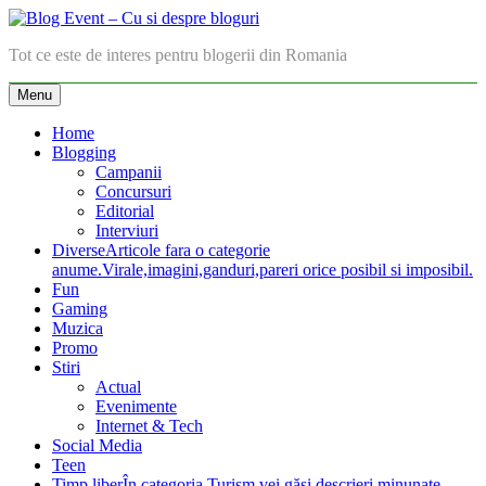
Skip
to
Blog Event – Cu si despre bloguri
Tot ce este de interes pentru blogerii din Romania
content
Menu
Home
Blogging
Campanii
Concursuri
Editorial
Interviuri
Diverse
Articole fara o categorie
anume.Virale,imagini,ganduri,pareri orice posibil si imposibil.
Fun
Gaming
Muzica
Promo
Stiri
Actual
Evenimente
Internet & Tech
Social Media
Teen
Timp liber
În categoria Turism vei găsi descrieri minunate