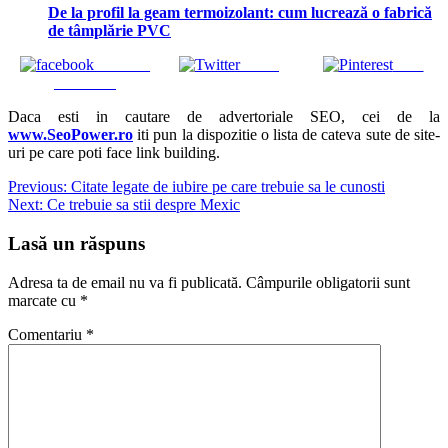
De la profil la geam termoizolant: cum lucrează o fabrică
de tâmplărie PVC
Share on
Tweet
Save
Facebook
Daca esti in cautare de advertoriale SEO, cei de la
www.SeoPower.ro
iti pun la dispozitie o lista de cateva sute de site-
uri pe care poti face link building.
Navigare
Previous:
Citate legate de iubire pe care trebuie sa le cunosti
Next:
Ce trebuie sa stii despre Mexic
în
articole
Lasă un răspuns
Adresa ta de email nu va fi publicată.
Câmpurile obligatorii sunt
marcate cu
*
Comentariu
*