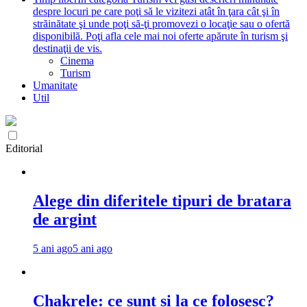
despre locuri pe care poţi să le vizitezi atât în ţara cât şi în
străinătate şi unde poţi să-ţi promovezi o locaţie sau o ofertă
disponibilă. Poţi afla cele mai noi oferte apărute în turism şi
destinaţii de vis.
Cinema
Turism
Umanitate
Util
Editorial
Alege din diferitele tipuri de bratara
de argint
5 ani ago
5 ani ago
Chakrele: ce sunt si la ce folosesc?