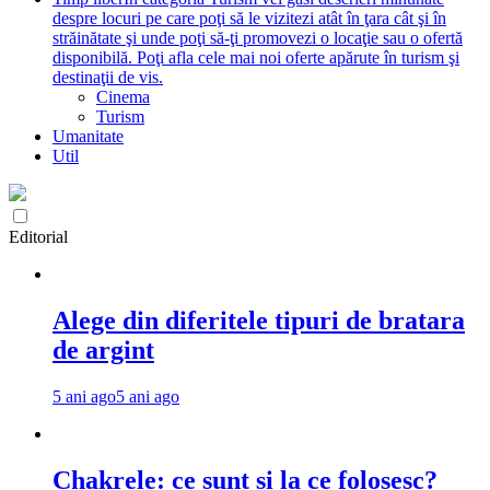
despre locuri pe care poţi să le vizitezi atât în ţara cât şi în
străinătate şi unde poţi să-ţi promovezi o locaţie sau o ofertă
disponibilă. Poţi afla cele mai noi oferte apărute în turism şi
destinaţii de vis.
Cinema
Turism
Umanitate
Util
Editorial
Alege din diferitele tipuri de bratara
de argint
5 ani ago
5 ani ago
Chakrele: ce sunt si la ce folosesc?