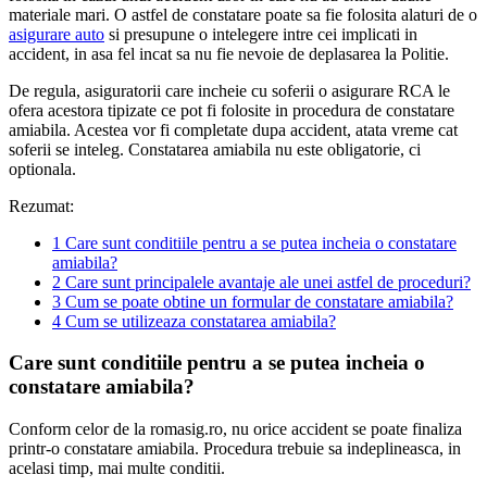
materiale mari. O astfel de constatare poate sa fie folosita alaturi de o
asigurare auto
si presupune o intelegere intre cei implicati in
accident, in asa fel incat sa nu fie nevoie de deplasarea la Politie.
De regula, asiguratorii care incheie cu soferii o asigurare RCA le
ofera acestora tipizate ce pot fi folosite in procedura de constatare
amiabila. Acestea vor fi completate dupa accident, atata vreme cat
soferii se inteleg. Constatarea amiabila nu este obligatorie, ci
optionala.
Rezumat:
1
Care sunt conditiile pentru a se putea incheia o constatare
amiabila?
2
Care sunt principalele avantaje ale unei astfel de proceduri?
3
Cum se poate obtine un formular de constatare amiabila?
4
Cum se utilizeaza constatarea amiabila?
Care sunt conditiile pentru a se putea incheia o
constatare amiabila?
Conform celor de la romasig.ro, nu orice accident se poate finaliza
printr-o constatare amiabila. Procedura trebuie sa indeplineasca, in
acelasi timp, mai multe conditii.