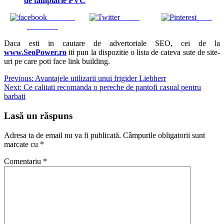
de tâmplărie PVC
Share on
Tweet
Save
Facebook
Daca esti in cautare de advertoriale SEO, cei de la
www.SeoPower.ro
iti pun la dispozitie o lista de cateva sute de site-
uri pe care poti face link building.
Navigare
Previous:
Avantajele utilizarii unui frigider Liebherr
Next:
Ce calitati recomanda o pereche de pantofi casual pentru
în
barbati
articole
Lasă un răspuns
Adresa ta de email nu va fi publicată.
Câmpurile obligatorii sunt
marcate cu
*
Comentariu
*