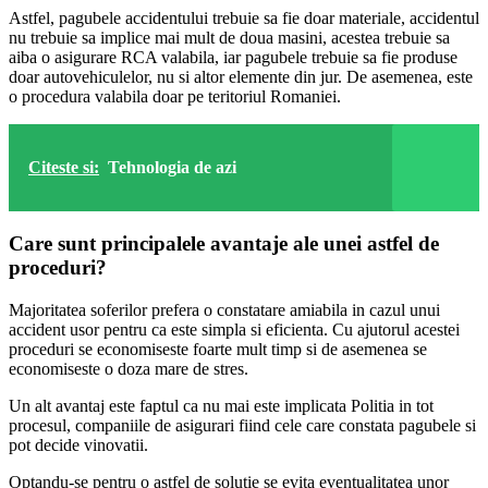
Astfel, pagubele accidentului trebuie sa fie doar materiale, accidentul
nu trebuie sa implice mai mult de doua masini, acestea trebuie sa
aiba o asigurare RCA valabila, iar pagubele trebuie sa fie produse
doar autovehiculelor, nu si altor elemente din jur. De asemenea, este
o procedura valabila doar pe teritoriul Romaniei.
Citeste si:
Tehnologia de azi
Care sunt principalele avantaje ale unei astfel de
proceduri?
Majoritatea soferilor prefera o constatare amiabila in cazul unui
accident usor pentru ca este simpla si eficienta. Cu ajutorul acestei
proceduri se economiseste foarte mult timp si de asemenea se
economiseste o doza mare de stres.
Un alt avantaj este faptul ca nu mai este implicata Politia in tot
procesul, companiile de asigurari fiind cele care constata pagubele si
pot decide vinovatii.
Optandu-se pentru o astfel de solutie se evita eventualitatea unor