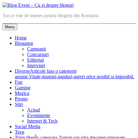
Skip
to
Blog Event – Cu si despre bloguri
Tot ce este de interes pentru blogerii din Romania
content
Menu
Home
Blogging
Campanii
Concursuri
Editorial
Interviuri
Diverse
Articole fara o categorie
anume.Virale,imagini,ganduri,pareri orice posibil si imposibil.
Fun
Gaming
Muzica
Promo
Stiri
Actual
Evenimente
Internet & Tech
Social Media
Teen
Timp liber
În categoria Turism vei găsi descrieri minunate