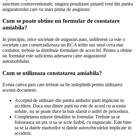
sanctiuni contraventionale, singura penalizare putand veni din partea
asiguratorului care va mari prima de asigurare.
Cum se poate obtine un formular de constatare
amiabila?
In principiu, orice societate de asigurari auto, indiferent ca este o
societate care comercializeaza un RCA ieftin sau unul ceva mai
costisitor, trebuie sa distribuie formulare de acest fel. Pentru a obtine
un formular este suficienta adresarea catre asiguratorul
automobilului.
Cum se utilizeaza constatarea amiabila?
Exista cativa pasi care trebuie sa fie indepliniti pentru utilizarea
acestui document:
Acceptul de utilizare din partea ambelor parti implicate in
accident. Daca una dintre parti nu este de acord cu aceasta
solutie, nu se poate duce la bun sfarsit o astfel de procedura.
Completarea tuturor detaliilor in formular. Trebuie sa se
foloseasca un pix si sa se scrie lizibil, cu majuscule. Este bine
sa se ia datele martorilor si datele autovehiculelor implicate in
accident.