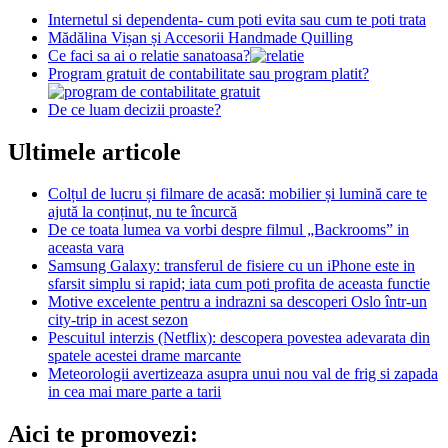
Internetul si dependenta- cum poti evita sau cum te poti trata
Mădălina Vișan și Accesorii Handmade Quilling
Ce faci sa ai o relatie sanatoasa?
Program gratuit de contabilitate sau program platit?
De ce luam decizii proaste?
Ultimele articole
Colțul de lucru și filmare de acasă: mobilier și lumină care te
ajută la conținut, nu te încurcă
De ce toata lumea va vorbi despre filmul „Backrooms” in
aceasta vara
Samsung Galaxy: transferul de fisiere cu un iPhone este in
sfarsit simplu si rapid; iata cum poti profita de aceasta functie
Motive excelente pentru a indrazni sa descoperi Oslo într-un
city-trip in acest sezon
Pescuitul interzis (Netflix): descopera povestea adevarata din
spatele acestei drame marcante
Meteorologii avertizeaza asupra unui nou val de frig si zapada
in cea mai mare parte a tarii
Aici te promovezi: