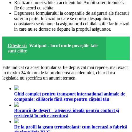
Realizarea unei schite a accidentului. Ambii soferi trebuie sa
fie de acord cu schita.
Depunerea formularului la companiile de asigurari ale fiecarui
sofer in parte. In cazul in care se doresc despagubiri,
constatarea se depune la asiguratorul celuilalt sofer iar in cazul
in care nu se doresc se depune la propriul asigurator.
Citeste si:
Wattpad - locul unde poveştile tale
sunt citite
Este indicat ca acest formular sa fie depus cat mai repede, mai exact
in maxim 24 de ore de la producerea accidentului, chiar daca
legislatia nu specifica un anumit termen.
Ghid complet pentru transport internațional animale de
companie: călătorie fără stres pentru cățelul tău
Bocancii de deșert – alegerea ideală pentru confort și
rezistență în orice aventură
De la profil la geam termoizolant: cum lucrează o fabrică