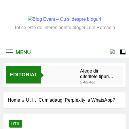
Skip
to
content
Blog Event – Cu Si
Tot ce este de interes pentru blogerii din Romania
Despre Bloguri
MENU
Alege din
EDITORIAL
diferitele tipuri
de bratara de
5 Ani Ago
argint
Chakrele: ce sunt si
la ce folosesc?
Home
Util
Cum adaugi Perplexity la WhatsApp?
5 Ani Ago
Lucruri esentiale
invatate de la copilul
meu
6 Ani Ago
UTIL