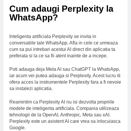
Ce spun mailurile de
Cum adaugi Perplexity la
campanie ale lui
Donald Trump
6 Ani Ago
WhatsApp?
Earthing sau
beneficiile contactului
cu Pamantul
6 Ani Ago
Inteligenta artificiala Perplexity se invita in
conversatiile tale WhatsApp. Afla in cele ce urmeaza
Este posibil sa ne
iertam?
cum sa pui intrebari acestui AI direct din aplicatia ta
6 Ani Ago
preferata si la ce sa fii atent inainte de a incepe.
Poti adauga deja Meta AI sau ChatGPT la WhatsApp,
iar acum vei putea adauga si Perplexity. Acest lucru iti
ofera acces la instrumentele Perplexity fara a fi nevoie
sa instalezi aplicatia.
Reamintim ca Perplexity AI nu isi dezvolta propriile
modele de inteligenta artificiala. Compania utilizeaza
tehnologii de la OpenAI, Anthropic, Meta sau xAI.
Perplexity este un asistent AI care vrea sa inlocuiasca
Google.