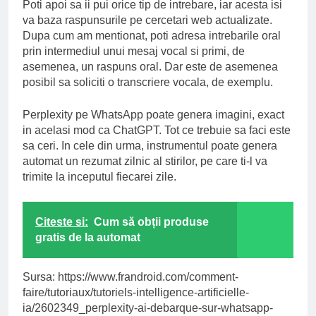
Poti apoi sa ii pui orice tip de intrebare, iar acesta isi
va baza raspunsurile pe cercetari web actualizate.
Dupa cum am mentionat, poti adresa intrebarile oral
prin intermediul unui mesaj vocal si primi, de
asemenea, un raspuns oral. Dar este de asemenea
posibil sa soliciti o transcriere vocala, de exemplu.
Perplexity pe WhatsApp poate genera imagini, exact
in acelasi mod ca ChatGPT. Tot ce trebuie sa faci este
sa ceri. In cele din urma, instrumentul poate genera
automat un rezumat zilnic al stirilor, pe care ti-l va
trimite la inceputul fiecarei zile.
Citeste si:
Cum să obții produse
gratis de la automat
Sursa: https://www.frandroid.com/comment-
faire/tutoriaux/tutoriels-intelligence-artificielle-
ia/2602349_perplexity-ai-debarque-sur-whatsapp-