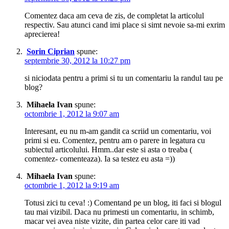
Comentez daca am ceva de zis, de completat la articolul
respectiv. Sau atunci cand imi place si simt nevoie sa-mi exrim
aprecierea!
Sorin Ciprian
spune:
septembrie 30, 2012 la 10:27 pm
si niciodata pentru a primi si tu un comentariu la randul tau pe
blog?
Mihaela Ivan
spune:
octombrie 1, 2012 la 9:07 am
Interesant, eu nu m-am gandit ca scriid un comentariu, voi
primi si eu. Comentez, pentru am o parere in legatura cu
subiectul articolului. Hmm..dar este si asta o treaba (
comentez- comenteaza). Ia sa testez eu asta =))
Mihaela Ivan
spune:
octombrie 1, 2012 la 9:19 am
Totusi zici tu ceva! :) Comentand pe un blog, iti faci si blogul
tau mai vizibil. Daca nu primesti un comentariu, in schimb,
macar vei avea niste vizite, din partea celor care iti vad