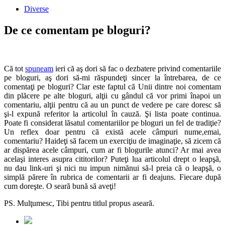
Diverse
De ce comentam pe bloguri?
Că tot
spuneam
ieri că aş dori să fac o dezbatere privind comentariile
pe bloguri, aş dori să-mi răspundeţi sincer la întrebarea, de ce
comentaţi pe bloguri? Clar este faptul că Unii dintre noi comentam
din plăcere pe alte bloguri, alţii cu gândul că vor primi înapoi un
comentariu, alţii pentru că au un punct de vedere pe care doresc să
şi-l expună referitor la articolul în cauză. Şi lista poate continua.
Poate fi considerat lăsatul comentariilor pe bloguri un fel de tradiţie?
Un reflex doar pentru că există acele câmpuri nume,emai,
comentariu? Haideţi să facem un exerciţiu de imaginaţie, să zicem că
ar dispărea acele câmpuri, cum ar fi blogurile atunci? Ar mai avea
acelaşi interes asupra cititorilor? Puteţi lua articolul drept o leapşă,
nu dau link-uri şi nici nu impun nimănui să-l preia că o leapşă, o
simplă părere în rubrica de comentarii ar fi deajuns. Fiecare după
cum doreşte. O seară bună să aveţi!
PS. Mulţumesc,
Tibi
pentru titlul propus aseară.