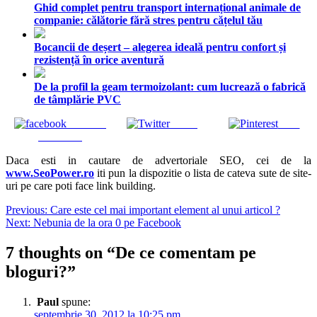
Ghid complet pentru transport internațional animale de
companie: călătorie fără stres pentru cățelul tău
Bocancii de deșert – alegerea ideală pentru confort și
rezistență în orice aventură
De la profil la geam termoizolant: cum lucrează o fabrică
de tâmplărie PVC
Share on
Tweet
Save
Facebook
Daca esti in cautare de advertoriale SEO, cei de la
www.SeoPower.ro
iti pun la dispozitie o lista de cateva sute de site-
uri pe care poti face link building.
Navigare
Previous:
Care este cel mai important element al unui articol ?
Next:
Nebunia de la ora 0 pe Facebook
în
articole
7 thoughts on “
De ce comentam pe
bloguri?
”
Paul
spune:
septembrie 30, 2012 la 10:25 pm