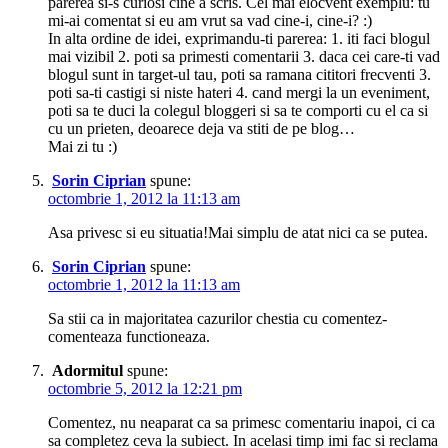
parerea si-s curiosi cine a scris. Cel mai elocvent exemplu: tu
mi-ai comentat si eu am vrut sa vad cine-i, cine-i? :)
In alta ordine de idei, exprimandu-ti parerea: 1. iti faci blogul
mai vizibil 2. poti sa primesti comentarii 3. daca cei care-ti vad
blogul sunt in target-ul tau, poti sa ramana cititori frecventi 3.
poti sa-ti castigi si niste hateri 4. cand mergi la un eveniment,
poti sa te duci la colegul bloggeri si sa te comporti cu el ca si
cu un prieten, deoarece deja va stiti de pe blog…
Mai zi tu :)
Sorin Ciprian
spune:
octombrie 1, 2012 la 11:13 am
Asa privesc si eu situatia!Mai simplu de atat nici ca se putea.
Sorin Ciprian
spune:
octombrie 1, 2012 la 11:13 am
Sa stii ca in majoritatea cazurilor chestia cu comentez-
comenteaza functioneaza.
Adormitul
spune:
octombrie 5, 2012 la 12:21 pm
Comentez, nu neaparat ca sa primesc comentariu inapoi, ci ca
sa completez ceva la subiect. In acelasi timp imi fac si reclama