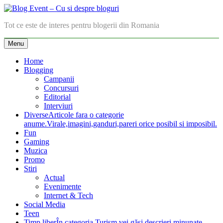
Skip
to
Blog Event – Cu si despre bloguri
Tot ce este de interes pentru blogerii din Romania
content
Menu
Home
Blogging
Campanii
Concursuri
Editorial
Interviuri
Diverse
Articole fara o categorie
anume.Virale,imagini,ganduri,pareri orice posibil si imposibil.
Fun
Gaming
Muzica
Promo
Stiri
Actual
Evenimente
Internet & Tech
Social Media
Teen
Timp liber
În categoria Turism vei găsi descrieri minunate