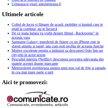
Urmeaza-ti visul: interpreteaza-l!
Ultimele articole
Colțul de lucru și filmare de acasă: mobilier și lumină care te
ajută la conținut, nu te încurcă
De ce toata lumea va vorbi despre filmul „Backrooms” in
aceasta vara
Samsung Galaxy: transferul de fisiere cu un iPhone este in
sfarsit simplu si rapid; iata cum poti profita de aceasta functie
Motive excelente pentru a indrazni sa descoperi Oslo într-un
city-trip in acest sezon
Pescuitul interzis (Netflix): descopera povestea adevarata din
spatele acestei drame marcante
Meteorologii avertizeaza asupra unui nou val de frig si zapada
in cea mai mare parte a tarii
Aici te promovezi: