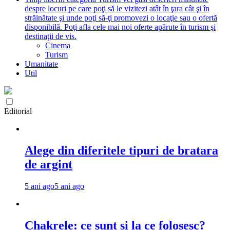
despre locuri pe care poţi să le vizitezi atât în ţara cât şi în
străinătate şi unde poţi să-ţi promovezi o locaţie sau o ofertă
disponibilă. Poţi afla cele mai noi oferte apărute în turism şi
destinaţii de vis.
Cinema
Turism
Umanitate
Util
Editorial
Alege din diferitele tipuri de bratara
de argint
5 ani ago
5 ani ago
Chakrele: ce sunt si la ce folosesc?