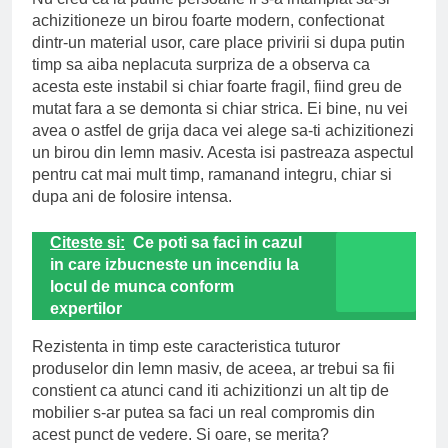
achizitioneze un birou foarte modern, confectionat
dintr-un material usor, care place privirii si dupa putin
timp sa aiba neplacuta surpriza de a observa ca
acesta este instabil si chiar foarte fragil, fiind greu de
mutat fara a se demonta si chiar strica. Ei bine, nu vei
avea o astfel de grija daca vei alege sa-ti achizitionezi
un birou din lemn masiv. Acesta isi pastreaza aspectul
pentru cat mai mult timp, ramanand integru, chiar si
dupa ani de folosire intensa.
Citeste si:
Ce poti sa faci in cazul
in care izbucneste un incendiu la
locul de munca conform
expertilor
Rezistenta in timp este caracteristica tuturor
produselor din lemn masiv, de aceea, ar trebui sa fii
constient ca atunci cand iti achizitionzi un alt tip de
mobilier s-ar putea sa faci un real compromis din
acest punct de vedere. Si oare, se merita?