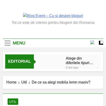
Skip
to
content
Blog Event – Cu Si
Tot ce este de interes pentru blogerii din Romania
Despre Bloguri
MENU
Alege din
EDITORIAL
diferitele tipuri
de bratara de
5 Ani Ago
argint
Chakrele: ce sunt si
la ce folosesc?
Home
Util
De ce sa alegi mobila lemn masiv?
5 Ani Ago
Lucruri esentiale
invatate de la copilul
meu
6 Ani Ago
UTIL