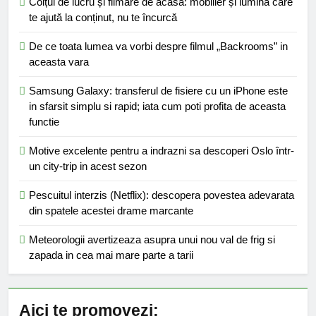
Colțul de lucru și filmare de acasă: mobilier și lumină care
te ajută la conținut, nu te încurcă
De ce toata lumea va vorbi despre filmul „Backrooms” in
aceasta vara
Samsung Galaxy: transferul de fisiere cu un iPhone este
in sfarsit simplu si rapid; iata cum poti profita de aceasta
functie
Motive excelente pentru a indrazni sa descoperi Oslo într-
un city-trip in acest sezon
Pescuitul interzis (Netflix): descopera povestea adevarata
din spatele acestei drame marcante
Meteorologii avertizeaza asupra unui nou val de frig si
zapada in cea mai mare parte a tarii
Aici te promovezi: