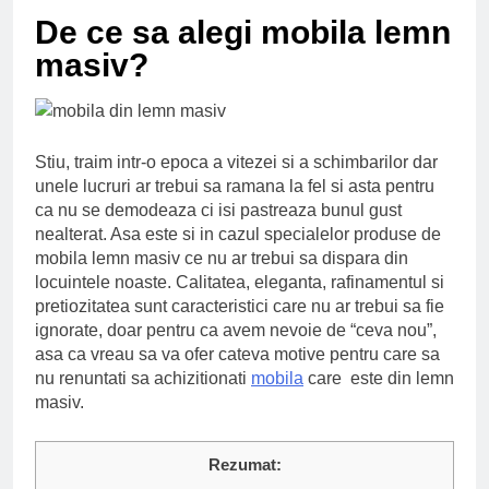
Ce spun mailurile de
De ce sa alegi mobila lemn
campanie ale lui
Donald Trump
6 Ani Ago
masiv?
Earthing sau
beneficiile contactului
cu Pamantul
6 Ani Ago
Este posibil sa ne
Stiu, traim intr-o epoca a vitezei si a schimbarilor dar
iertam?
unele lucruri ar trebui sa ramana la fel si asta pentru
6 Ani Ago
ca nu se demodeaza ci isi pastreaza bunul gust
nealterat. Asa este si in cazul specialelor produse de
mobila lemn masiv ce nu ar trebui sa dispara din
locuintele noaste. Calitatea, eleganta, rafinamentul si
pretiozitatea sunt caracteristici care nu ar trebui sa fie
ignorate, doar pentru ca avem nevoie de “ceva nou”,
asa ca vreau sa va ofer cateva motive pentru care sa
nu renuntati sa achizitionati
mobila
care este din lemn
masiv.
Rezumat: