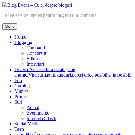
Skip
to
Blog Event – Cu si despre bloguri
Tot ce este de interes pentru blogerii din Romania
content
Menu
Home
Blogging
Campanii
Concursuri
Editorial
Interviuri
Diverse
Articole fara o categorie
anume.Virale,imagini,ganduri,pareri orice posibil si imposibil.
Fun
Gaming
Muzica
Promo
Stiri
Actual
Evenimente
Internet & Tech
Social Media
Teen
Timp liber
În categoria Turism vei găsi descrieri minunate