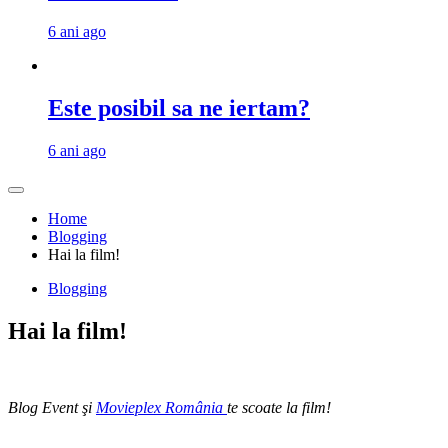
6 ani ago
Este posibil sa ne iertam?
6 ani ago
Home
Blogging
Hai la film!
Blogging
Hai la film!
Blog Event şi
Movieplex România
te scoate la film!