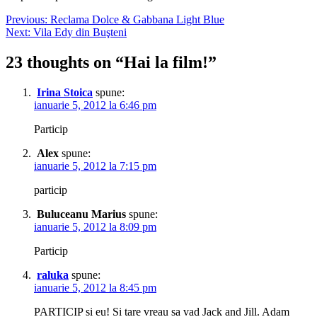
Navigare
Previous:
Reclama Dolce & Gabbana Light Blue
Next:
Vila Edy din Buşteni
în
articole
23 thoughts on “
Hai la film!
”
Irina Stoica
spune:
ianuarie 5, 2012 la 6:46 pm
Particip
Alex
spune:
ianuarie 5, 2012 la 7:15 pm
particip
Buluceanu Marius
spune:
ianuarie 5, 2012 la 8:09 pm
Particip
raluka
spune:
ianuarie 5, 2012 la 8:45 pm
PARTICIP si eu! Si tare vreau sa vad Jack and Jill. Adam