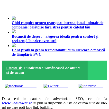
Ghid complet pentru transport internațional animale de
companie: călătorie fără stres pentru cățelul tău
Bocancii de deșert – alegerea ideală pentru confort și
rezistență în orice aventură
De la profil la geam termoizolant: cum lucrează o fabrică
de tâmplărie PVC
Citeste si:
Publicitatea românească de atunci
şi de-acum
Share on
Tweet
Save
Facebook
Daca esti in cautare de advertoriale SEO, cei de la
www.SeoPower.ro
iti pun la dispozitie o lista de cateva sute de site-
uri pe care poti face link building.