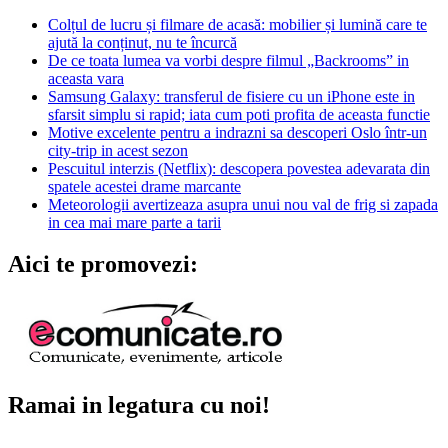
Colțul de lucru și filmare de acasă: mobilier și lumină care te
ajută la conținut, nu te încurcă
De ce toata lumea va vorbi despre filmul „Backrooms” in
aceasta vara
Samsung Galaxy: transferul de fisiere cu un iPhone este in
sfarsit simplu si rapid; iata cum poti profita de aceasta functie
Motive excelente pentru a indrazni sa descoperi Oslo într-un
city-trip in acest sezon
Pescuitul interzis (Netflix): descopera povestea adevarata din
spatele acestei drame marcante
Meteorologii avertizeaza asupra unui nou val de frig si zapada
in cea mai mare parte a tarii
Aici te promovezi:
Ramai in legatura cu noi!