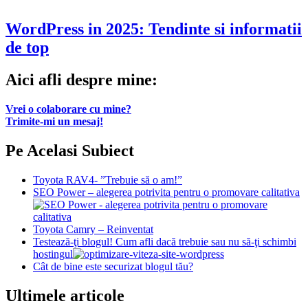
WordPress in 2025: Tendinte si informatii
de top
Aici afli despre mine:
Vrei o colaborare cu mine?
Trimite-mi un mesaj!
Pe Acelasi Subiect
Toyota RAV4- ”Trebuie să o am!”
SEO Power – alegerea potrivita pentru o promovare calitativa
Toyota Camry – Reinventat
Testează-ţi blogul! Cum afli dacă trebuie sau nu să-ţi schimbi
hostingul
Cât de bine este securizat blogul tău?
Ultimele articole