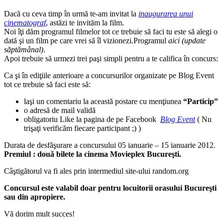
Dacă cu ceva timp în urmă te-am invitat la
inaugurarea unui
cinematograf
, astăzi te invităm la film.
Noi îţi dăm programul filmelor tot ce trebuie să faci tu este să alegi o
dată şi un film pe care vrei să îl vizionezi.Programul
aici
(update
săptămânal)
.
Apoi trebuie să urmezi trei paşi simpli pentru a te califica în concurs:
Ca şi în ediţiile anterioare a concursurilor organizate pe Blog Event
tot ce trebuie să faci este să:
laşi un comentariu la această postare cu menţiunea
“Particip”
o adresă de mail validă
obligatoriu Like la pagina de pe Facebook
Blog Event
( Nu
trişaţi verificăm fiecare participant ;) )
Durata de desfăşurare a concursului 05 ianuarie – 15 ianuarie 2012.
Premiul : două bilete la cinema Movieplex Bucureşti.
Câştigătorul va fi ales prin intermediul site-ului random.org
Concursul este valabil doar pentru locuitorii orasului Bucureşti
sau din apropiere.
Vă dorim mult succes!