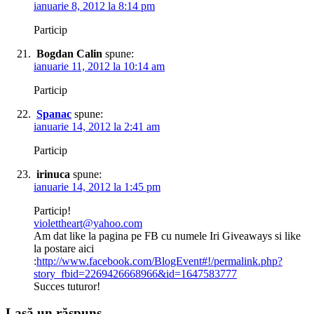
ianuarie 8, 2012 la 8:14 pm
Particip
Bogdan Calin
spune:
ianuarie 11, 2012 la 10:14 am
Particip
Spanac
spune:
ianuarie 14, 2012 la 2:41 am
Particip
irinuca
spune:
ianuarie 14, 2012 la 1:45 pm
Particip!
violettheart@yahoo.com
Am dat like la pagina pe FB cu numele Iri Giveaways si like
la postare aici
:
http://www.facebook.com/BlogEvent#!/permalink.php?
story_fbid=2269426668966&id=1647583777
Succes tuturor!
Lasă un răspuns