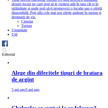
despre locuri pe care poţi să le vizitezi atât în ţara cât şi în
străinătate şi unde poţi să-ţi promovezi o locaţie sau o ofertă
disponibilă. Poţi afla cele mai noi oferte apărute în turism şi
destinaţii de vis.
Cinema
Turism
Umanitate
Util
Editorial
Alege din diferitele tipuri de bratara
de argint
5 ani ago
5 ani ago
Chakrele: ce sunt si la ce folosesc?