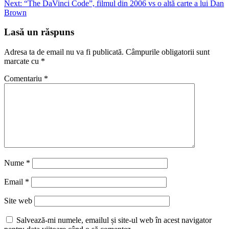
Next:
“The DaVinci Code”, filmul din 2006 vs o altă carte a lui Dan
în
Brown
articole
Lasă un răspuns
Adresa ta de email nu va fi publicată.
Câmpurile obligatorii sunt
marcate cu
*
Comentariu
*
Nume
*
Email
*
Site web
Salvează-mi numele, emailul și site-ul web în acest navigator