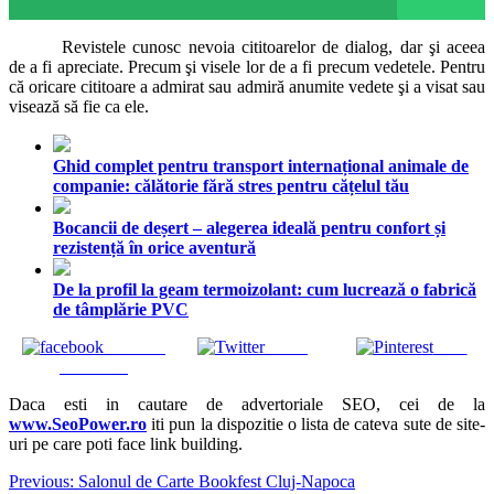
Revistele cunosc nevoia cititoarelor de dialog, dar şi aceea
de a fi apreciate. Precum şi visele lor de a fi precum vedetele. Pentru
că oricare cititoare a admirat sau admiră anumite vedete şi a visat sau
visează să fie ca ele.
Ghid complet pentru transport internațional animale de
companie: călătorie fără stres pentru cățelul tău
Bocancii de deșert – alegerea ideală pentru confort și
rezistență în orice aventură
De la profil la geam termoizolant: cum lucrează o fabrică
de tâmplărie PVC
Share on
Tweet
Save
Facebook
Daca esti in cautare de advertoriale SEO, cei de la
www.SeoPower.ro
iti pun la dispozitie o lista de cateva sute de site-
uri pe care poti face link building.
Navigare
Previous:
Salonul de Carte Bookfest Cluj-Napoca