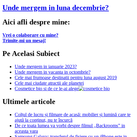
Unde mergem in luna decembrie?
Aici afli despre mine:
Vrei o colaborare cu mine?
Trimite-mi un mesaj!
Pe Acelasi Subiect
Unde mergem in ianuarie 2023?
Unde mergem in vacanta in octombrie?
Cele mai frumoase destinatii pentru luna august 2019
Cele mai ciudate atractii ale planetei
Cosmetice bio si de ce le-ai alege
Ultimele articole
Colțul de lucru și filmare de acasă: mobilier și lumină care te
ajută la conținut, nu te încurcă
De ce toata lumea va vorbi despre filmul „Backrooms” in
aceasta vara
Samsung Galaxy: transferul de fisiere cu un iPhone este in