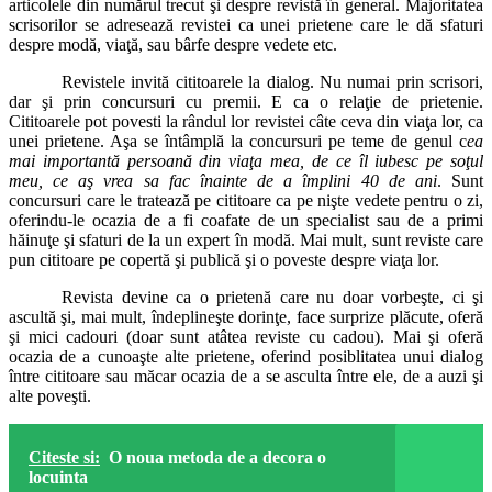
articolele din numărul trecut şi despre revistă în general. Majoritatea
scrisorilor se adresează revistei ca unei prietene care le dă sfaturi
despre modă, viaţă, sau bârfe despre vedete etc.
Revistele invită cititoarele la dialog. Nu numai prin scrisori,
dar şi prin concursuri cu premii. E ca o relaţie de prietenie.
Cititoarele pot povesti la rândul lor revistei câte ceva din viaţa lor, ca
unei prietene. Aşa se întâmplă la concursuri pe teme de genul c
ea
mai importantă persoană din viaţa mea, de ce îl iubesc pe soţul
meu, ce aş vrea sa fac înainte de a împlini 40 de ani
. Sunt
concursuri care le tratează pe cititoare ca pe nişte vedete pentru o zi,
oferindu-le ocazia de a fi coafate de un specialist sau de a primi
hăinuţe şi sfaturi de la un expert în modă. Mai mult, sunt reviste care
pun cititoare pe copertă şi publică şi o poveste despre viaţa lor.
Revista devine ca o prietenă care nu doar vorbeşte, ci şi
ascultă şi, mai mult, îndeplineşte dorinţe, face surprize plăcute, oferă
şi mici cadouri (doar sunt atâtea reviste cu cadou). Mai şi oferă
ocazia de a cunoaşte alte prietene, oferind posiblitatea unui dialog
între cititoare sau măcar ocazia de a se asculta între ele, de a auzi şi
alte poveşti.
Citeste si:
O noua metoda de a decora o
locuinta