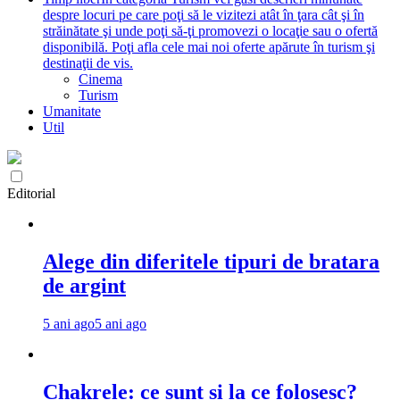
despre locuri pe care poţi să le vizitezi atât în ţara cât şi în
străinătate şi unde poţi să-ţi promovezi o locaţie sau o ofertă
disponibilă. Poţi afla cele mai noi oferte apărute în turism şi
destinaţii de vis.
Cinema
Turism
Umanitate
Util
Editorial
Alege din diferitele tipuri de bratara
de argint
5 ani ago
5 ani ago
Chakrele: ce sunt si la ce folosesc?