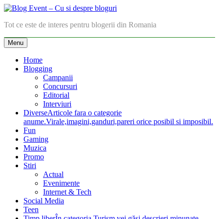
Skip
to
Blog Event – Cu si despre bloguri
Tot ce este de interes pentru blogerii din Romania
content
Menu
Home
Blogging
Campanii
Concursuri
Editorial
Interviuri
Diverse
Articole fara o categorie
anume.Virale,imagini,ganduri,pareri orice posibil si imposibil.
Fun
Gaming
Muzica
Promo
Stiri
Actual
Evenimente
Internet & Tech
Social Media
Teen
Timp liber
În categoria Turism vei găsi descrieri minunate