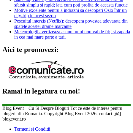
sfarsit simplu si rapid; iata cum poti profita de aceasta functie
Motive excelente pentru a indrazni sa descoperi Oslo într-un
city-trip in acest sezon
Pescuitul interzis (Netflix): descopera povestea adevarata din
spatele acestei drame marcante
Meteorologii avertizeaza asupra unui nou val de frig si zapada
in cea mai mare parte a tarii
Aici te promovezi:
Ramai in legatura cu noi!
Blog Event – Cu Si Despre Bloguri Tot ce este de interes pentru
blogerii din Romania. Copyright Blog Event 2026. contact [@]
blogevent.ro
Termeni si Conditii