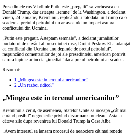
Presedintele rus Vladimir Putin este „pregatit” sa vorbeasca cu
Donald Trump, dar asteapta „semne” de la Washington, a declarat
vineri, 24 ianuarie, Kremlinul, replicându-i totodata lui Trump ca o
scadere a pretului petrolului nu ar avea niciun impact asupra
conflictului din Ucraina.
„Putin este pregatit. Asteptam semnale”, a declarat jurnalistilor
purtatorul de cuvânt al presedintiei ruse, Dmitri Peskov. El a adaugat
ca conflictul din Ucraina „nu depinde de pretul petrolului”,
raspunzând comentariilor de joi ale presedintelui american potrivit
carora luptele ar inceta „imediat” daca pretul petrolului ar scadea.
Rezumat:
1
„Mingea este in terenul americanilor”
2
„Un razboi ridicol”
„Mingea este in terenul americanilor”
Kremlinul a cerut, de asemenea, Statelor Unite sa inceapa „cât mai
curând posibil” negocierile privind dezarmarea nucleara. Asta la
câteva zile dupa revenirea lui Donald Trump la Casa Alba.
„Avem interesul sa lansam procesul de negociere cât mai repede