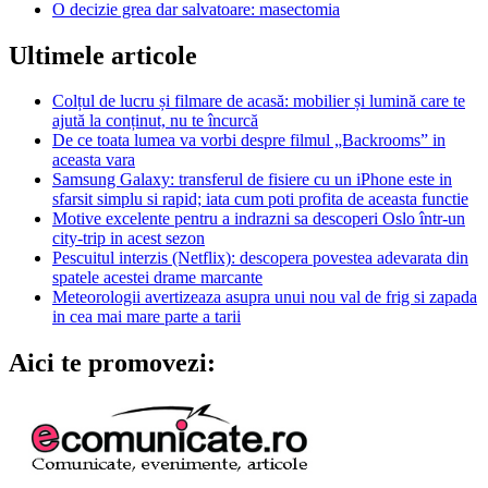
O decizie grea dar salvatoare: masectomia
Ultimele articole
Colțul de lucru și filmare de acasă: mobilier și lumină care te
ajută la conținut, nu te încurcă
De ce toata lumea va vorbi despre filmul „Backrooms” in
aceasta vara
Samsung Galaxy: transferul de fisiere cu un iPhone este in
sfarsit simplu si rapid; iata cum poti profita de aceasta functie
Motive excelente pentru a indrazni sa descoperi Oslo într-un
city-trip in acest sezon
Pescuitul interzis (Netflix): descopera povestea adevarata din
spatele acestei drame marcante
Meteorologii avertizeaza asupra unui nou val de frig si zapada
in cea mai mare parte a tarii
Aici te promovezi: