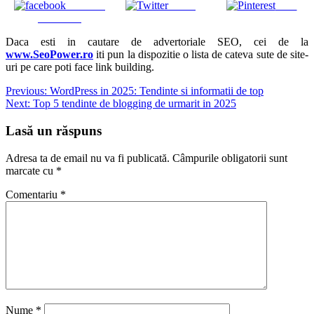
Share on
Tweet
Save
Facebook
Daca esti in cautare de advertoriale SEO, cei de la
www.SeoPower.ro
iti pun la dispozitie o lista de cateva sute de site-
uri pe care poti face link building.
Navigare
Previous:
WordPress in 2025: Tendinte si informatii de top
Next:
Top 5 tendinte de blogging de urmarit in 2025
în
articole
Lasă un răspuns
Adresa ta de email nu va fi publicată.
Câmpurile obligatorii sunt
marcate cu
*
Comentariu
*
Nume
*