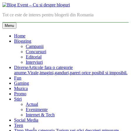
Skip
to
Blog Event – Cu si despre bloguri
Tot ce este de interes pentru blogerii din Romania
content
Menu
Home
Blogging
Campanii
Concursuri
Editorial
Interviuri
Diverse
Articole fara o categorie
anume.Virale,imagini,ganduri,pareri orice posibil si imposibil.
Fun
Gaming
Muzica
Promo
Stiri
Actual
Evenimente
Internet & Tech
Social Media
Teen
Timp liber
În categoria Turism vei găsi descrieri minunate