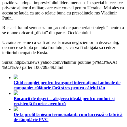
pozitie va adopta imprevizibilul lider american. In special in ceea ce
priveste ajutorul militar, care este crucial pentru Ucraina. Mai ales ca
acesta se lauda ca are o relatie buna cu presedintele rus Vladimir
Putin.
Rusia si Iranul semneaza un „acord de parteneriat strategic” pentru a
se opune oricarui „diktat” din partea Occidentului
Ucraina se teme ca va fi adusa la masa negocierilor in dezavantaj,
deoarece se lupta pe linia frontului, si ca va fi obligata sa cedeze
teritoriul ocupat de Rusia.
Sursa: https://fr.news.yahoo.com/vladimir-poutine-pr%C3%AAt-
%C3%A0-parler-100709349.html
Ghid complet pentru transport internațional animale de
companie: călătorie fără stres pentru cățelul tău
Bocancii de deșert – alegerea ideală pentru confort și
rezistență în orice aventură
De la profil la geam termoizolant: cum lucrează o fabrică
de tâmplărie PVC