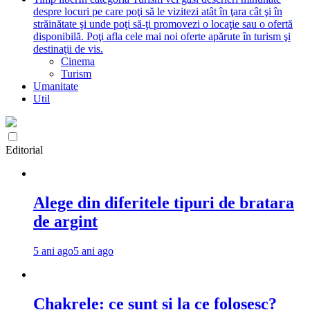
despre locuri pe care poţi să le vizitezi atât în ţara cât şi în
străinătate şi unde poţi să-ţi promovezi o locaţie sau o ofertă
disponibilă. Poţi afla cele mai noi oferte apărute în turism şi
destinaţii de vis.
Cinema
Turism
Umanitate
Util
Editorial
Alege din diferitele tipuri de bratara
de argint
5 ani ago
5 ani ago
Chakrele: ce sunt si la ce folosesc?