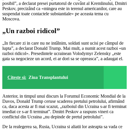
posibil”, a declarat presei purtatorul de cuvânt al Kremlinului, Dmitri
Peskov, precizând ca «mingea este in terenul americanilor, care au
suspendat toate contactele substantiale» pe aceasta tema cu
Moscova.
„Un razboi ridicol”
„In fiecare zi in care nu ne intâlnim, soldati sunt ucisi pe câmpul de
lupta”, a declarat Donald Trump. Mai mult, a numit acest razboi «un
razboi ridicol». Presedintele ucrainean Volodymyr Zelensky „este
gata sa negocieze un acord, ei ar dori sa se opreasca”, a adaugat el.
Citeste si:
Ziua Transplantului
Anterior, in timpul unui discurs la Forumul Economic Mondial de la
Davos, Donald Trump ceruse scaderea pretului petrolului, afirmând
ca, daca acesta ar fi mai scazut, „razboiul din Ucraina s-ar fi terminat
imediat ce s-ar fi terminat”. Dmitri Peskov a raspuns vineri ca
conflictul din Ucraina „nu depinde de pretul petrolului”.
De la realegerea sa, Rusia, Ucraina si aliatii lor asteapta sa vada ce