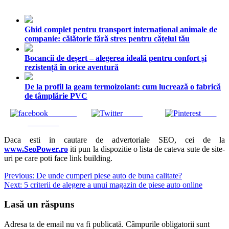
Ghid complet pentru transport internațional animale de
companie: călătorie fără stres pentru cățelul tău
Bocancii de deșert – alegerea ideală pentru confort și
rezistență în orice aventură
De la profil la geam termoizolant: cum lucrează o fabrică
de tâmplărie PVC
Share on
Tweet
Save
Facebook
Daca esti in cautare de advertoriale SEO, cei de la
www.SeoPower.ro
iti pun la dispozitie o lista de cateva sute de site-
uri pe care poti face link building.
Navigare
Previous:
De unde cumperi piese auto de buna calitate?
Next:
5 criterii de alegere a unui magazin de piese auto online
în
articole
Lasă un răspuns
Adresa ta de email nu va fi publicată.
Câmpurile obligatorii sunt