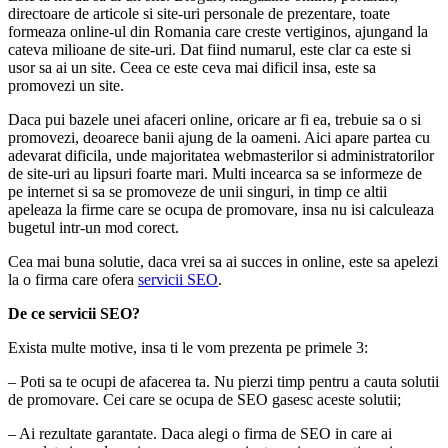
directoare de articole si site-uri personale de prezentare, toate
formeaza online-ul din Romania care creste vertiginos, ajungand la
cateva milioane de site-uri. Dat fiind numarul, este clar ca este si
usor sa ai un site. Ceea ce este ceva mai dificil insa, este sa
promovezi un site.
Daca pui bazele unei afaceri online, oricare ar fi ea, trebuie sa o si
promovezi, deoarece banii ajung de la oameni. Aici apare partea cu
adevarat dificila, unde majoritatea webmasterilor si administratorilor
de site-uri au lipsuri foarte mari. Multi incearca sa se informeze de
pe internet si sa se promoveze de unii singuri, in timp ce altii
apeleaza la firme care se ocupa de promovare, insa nu isi calculeaza
bugetul intr-un mod corect.
Cea mai buna solutie, daca vrei sa ai succes in online, este sa apelezi
la o firma care ofera
servicii SEO
.
De ce servicii SEO?
Exista multe motive, insa ti le vom prezenta pe primele 3:
– Poti sa te ocupi de afacerea ta. Nu pierzi timp pentru a cauta solutii
de promovare. Cei care se ocupa de SEO gasesc aceste solutii;
– Ai rezultate garantate. Daca alegi o firma de SEO in care ai