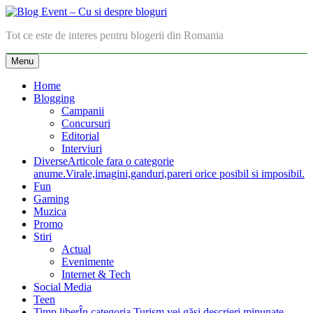
Skip
to
Blog Event – Cu si despre bloguri
Tot ce este de interes pentru blogerii din Romania
content
Menu
Home
Blogging
Campanii
Concursuri
Editorial
Interviuri
Diverse
Articole fara o categorie
anume.Virale,imagini,ganduri,pareri orice posibil si imposibil.
Fun
Gaming
Muzica
Promo
Stiri
Actual
Evenimente
Internet & Tech
Social Media
Teen
Timp liber
În categoria Turism vei găsi descrieri minunate