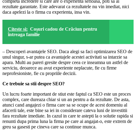
completa incredere si care are o experienta serioasa, poti sa ai
rezultate garantate. Este adevarat ca rezultatele nu vin imediat, nici
daca apelezi la o firma cu experienta, insa vin.
Citeste si:
Coşuri cadou de Crăciun pentru
întreaga familie
– Descoperi avantajele SEO. Daca alegi sa faci optimizarea SEO de
unul singur, s-ar putea ca avantajele acestei activitati sa intarzie sa
apara. Multi au pareri gresite despre ceea ce inseamna un astfel de
serviciu, deoarece au avut experiente neplacute, fie cu firme
neprofesioniste, fie cu propriile decizii.
Ce trebuie sa stii despre SEO?
Un lucru foarte important de stiut este faptul ca SEO este un proces
complex, care dureaza chiar si un an pentru a da rezultate. De asta,
atunci cand angajezi o firma care sa se ocupe de acest domeniu al
afacerii tale, este bine sa iei in considerare cateva luni de investitii
fara rezultate imediate. In cazul in care te astepti la o solutie rapida si
renunti dupa prima luna la firma pe care ai angajat-o, este extrem de
greu sa gasesti pe cineva care sa continue munca.