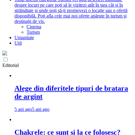
despre locuri pe care poţi să le vizitezi atât în ţara cât şi în
străinătate şi unde poţi să-ţi promovezi o locaţie sau o ofertă
disponibilă. Poţi afla cele mai noi oferte apărute în turism şi
destinaţii de vis.
Cinema
Turism
Umanitate
Util
Editorial
Alege din diferitele tipuri de bratara
de argint
5 ani ago
5 ani ago
Chakrele: ce sunt si la ce folosesc?