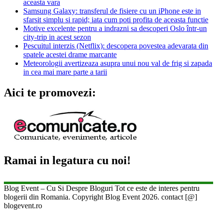
aceasta vara
Samsung Galaxy: transferul de fisiere cu un iPhone este in
sfarsit simplu si rapid; iata cum poti profita de aceasta functie
Motive excelente pentru a indrazni sa descoperi Oslo într-un
city-trip in acest sezon
Pescuitul interzis (Netflix): descopera povestea adevarata din
spatele acestei drame marcante
Meteorologii avertizeaza asupra unui nou val de frig si zapada
in cea mai mare parte a tarii
Aici te promovezi:
Ramai in legatura cu noi!
Blog Event – Cu Si Despre Bloguri Tot ce este de interes pentru
blogerii din Romania. Copyright Blog Event 2026. contact [@]
blogevent.ro