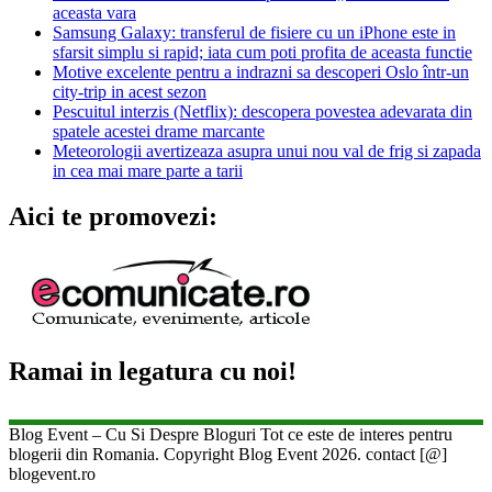
aceasta vara
Samsung Galaxy: transferul de fisiere cu un iPhone este in
sfarsit simplu si rapid; iata cum poti profita de aceasta functie
Motive excelente pentru a indrazni sa descoperi Oslo într-un
city-trip in acest sezon
Pescuitul interzis (Netflix): descopera povestea adevarata din
spatele acestei drame marcante
Meteorologii avertizeaza asupra unui nou val de frig si zapada
in cea mai mare parte a tarii
Aici te promovezi:
Ramai in legatura cu noi!
Blog Event – Cu Si Despre Bloguri Tot ce este de interes pentru
blogerii din Romania. Copyright Blog Event 2026. contact [@]
blogevent.ro