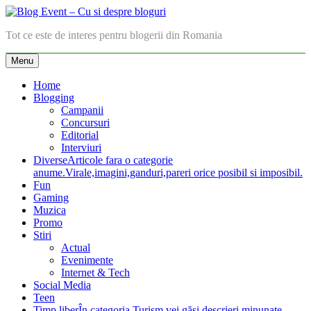
Skip
to
Blog Event – Cu si despre bloguri
Tot ce este de interes pentru blogerii din Romania
content
Menu
Home
Blogging
Campanii
Concursuri
Editorial
Interviuri
Diverse
Articole fara o categorie
anume.Virale,imagini,ganduri,pareri orice posibil si imposibil.
Fun
Gaming
Muzica
Promo
Stiri
Actual
Evenimente
Internet & Tech
Social Media
Teen
Timp liber
În categoria Turism vei găsi descrieri minunate