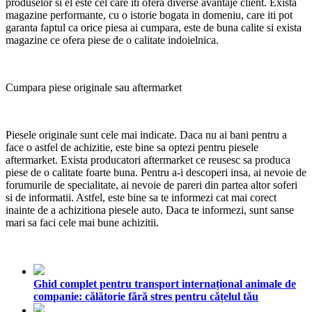
produselor si el este cel care iti ofera diverse avantaje client. Exista
magazine performante, cu o istorie bogata in domeniu, care iti pot
garanta faptul ca orice piesa ai cumpara, este de buna calite si exista
magazine ce ofera piese de o calitate indoielnica.
Cumpara piese originale sau aftermarket
Piesele originale sunt cele mai indicate. Daca nu ai bani pentru a
face o astfel de achizitie, este bine sa optezi pentru piesele
aftermarket. Exista producatori aftermarket ce reusesc sa produca
piese de o calitate foarte buna. Pentru a-i descoperi insa, ai nevoie de
forumurile de specialitate, ai nevoie de pareri din partea altor soferi
si de informatii. Astfel, este bine sa te informezi cat mai corect
inainte de a achizitiona piesele auto. Daca te informezi, sunt sanse
mari sa faci cele mai bune achizitii.
Ghid complet pentru transport internațional animale de
companie: călătorie fără stres pentru cățelul tău