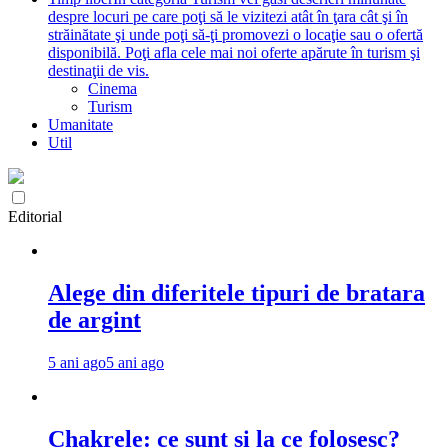
despre locuri pe care poţi să le vizitezi atât în ţara cât şi în
străinătate şi unde poţi să-ţi promovezi o locaţie sau o ofertă
disponibilă. Poţi afla cele mai noi oferte apărute în turism şi
destinaţii de vis.
Cinema
Turism
Umanitate
Util
Editorial
Alege din diferitele tipuri de bratara
de argint
5 ani ago
5 ani ago
Chakrele: ce sunt si la ce folosesc?