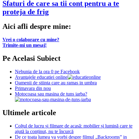
Sfaturi de care sa tii cont pentru a te
proteja de frig
Aici afli despre mine:
Vrei o colaborare cu mine?
Trimite-mi un mesaj!
Pe Acelasi Subiect
Nebunia de la ora 0 pe Facebook
Avantajele educatiei online
Oamenii de stiinta care au ramas in umbra
Primavara din nou
Motocoasa sau masina de tuns iarba?
Ultimele articole
Colțul de lucru și filmare de acasă: mobilier și lumină care te
ajută la conținut, nu te încurcă
De ce toata lumea va vorbi despre filmul „Backrooms” in