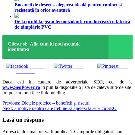
Bocancii de deșert – alegerea ideală pentru confort și
rezistență în orice aventură
De la profil la geam termoizolant: cum lucrează o fabrică
de tâmplărie PVC
Citeste si:
Afla cum iti poti ascunde
identitatea
Share on
Tweet
Save
Facebook
Daca esti in cautare de advertoriale SEO, cei de la
www.SeoPower.ro
iti pun la dispozitie o lista de cateva sute de site-
uri pe care poti face link building.
Navigare
Previous:
Dietele proteice – beneficii și riscuri
Next:
3 motive pentru care trebuie sa apelezi la servicii SEO
în
articole
Lasă un răspuns
Adresa ta de email nu va fi publicată.
Câmpurile obligatorii sunt