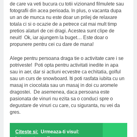
de care va veti bucura cu totii vizionand filmulete sau
fotografii din acea perioada. In plus, o vacanta dupa
un an de munca nu este doar un prilej de relaxare
totala ci si o ocazie de a petrece cat mai mult timp
pretios alaturi de cei dragi. Acestea sunt clipe de
neuit! Ok, iar ajungem la buget… Este doar o
propunere pentru cei cu dare de mana!
Alege pentru persoana draga tie o activitate care i se
potriveste! Poti opta pentru activitati inedite in apa
sau in aer, dar si actiuni ecvestre ca echitatia, golful
sau un curs de snowboard. Iti poti rasfata iubita cu un
masaj in ciocolata sau un masaj in doi cu aromele
dragostei. De asemenea, daca persoana este
pasionata de vinuri nu ezita sa o conduci spre o
degustare de vinuri cu care, cu siguranta, nu vei da
gres.
Citeste si:
Urmeaza-ti visul: