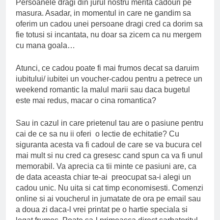
Persoanele dragi din jurul nostru merita cadouri pe
masura. Asadar, in momentul in care ne gandim sa
oferim un cadou unei persoane dragi cred ca dorim sa
fie totusi si incantata, nu doar sa zicem ca nu mergem
cu mana goala…
Atunci, ce cadou poate fi mai frumos decat sa daruim
iubitului/ iubitei un voucher-cadou pentru a petrece un
weekend romantic la malul marii sau daca bugetul
este mai redus, macar o cina romantica?
Sau in cazul in care prietenul tau are o pasiune pentru
cai de ce sa nu ii oferi o lectie de echitatie? Cu
siguranta acesta va fi cadoul de care se va bucura cel
mai mult si nu cred ca gresesc cand spun ca va fi unul
memorabil. Va aprecia ca tii minte ce pasiuni are, ca
de data aceasta chiar te-ai preocupat sa-i alegi un
cadou unic. Nu uita si cat timp economisesti. Comenzi
online si ai voucherul in jumatate de ora pe email sau
a doua zi daca-l vrei printat pe o hartie speciala si