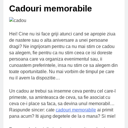
Ce spun mailurile de
Cadouri memorabile
campanie ale lui
Donald Trump
6 Ani Ago
Earthing sau
beneficiile contactului
cu Pamantul
Hei! Cine nu isi face griji atunci cand se apropie ziua
6 Ani Ago
de nastere sau o alta aniversare a unei persoane
Este posibil sa ne
dragi? Ne ingrijoram pentru ca nu mai stim ce cadou
iertam?
sa alegem, fie pentru ca nu stim ceea ce isi doreste
6 Ani Ago
persoana care va organiza evenimentul sau, ii
cunoastem preferintele, insa nu stim ce sa alegem din
toate oportunitatile. Nu mai vorbim de timpul pe care
nu il avem la dispozitie…
Un cadou ar trebui sa insemne ceva pentru cel care-l
primeste, sa aminteasca de ceva, sa fie asociat cu
ceva ce-i place sa faca, sa devina unul memorabil…
Raspunde sincer: cate
cadouri memorabile
ai primit
pana acum? Iti ajung degetele de la o mana? Si mie!