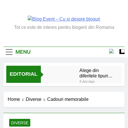
Skip
to
content
Blog Event – Cu Si
Tot ce este de interes pentru blogerii din Romania
Despre Bloguri
MENU
Alege din
EDITORIAL
diferitele tipuri
de bratara de
5 Ani Ago
argint
Chakrele: ce sunt si
la ce folosesc?
Home
Diverse
Cadouri memorabile
5 Ani Ago
Lucruri esentiale
invatate de la copilul
meu
6 Ani Ago
DIVERSE