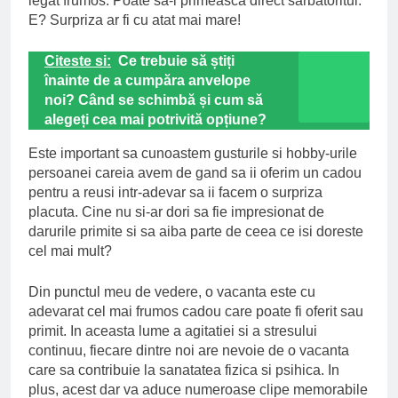
legat frumos. Poate sa-l primeasca direct sarbatoritul.
E? Surpriza ar fi cu atat mai mare!
Citeste si:
Ce trebuie să știți
înainte de a cumpăra anvelope
noi? Când se schimbă și cum să
alegeți cea mai potrivită opțiune?
Este important sa cunoastem gusturile si hobby-urile
persoanei careia avem de gand sa ii oferim un cadou
pentru a reusi intr-adevar sa ii facem o surpriza
placuta. Cine nu si-ar dori sa fie impresionat de
darurile primite si sa aiba parte de ceea ce isi doreste
cel mai mult?
Din punctul meu de vedere, o vacanta este cu
adevarat cel mai frumos cadou care poate fi oferit sau
primit. In aceasta lume a agitatiei si a stresului
continuu, fiecare dintre noi are nevoie de o vacanta
care sa contribuie la sanatatea fizica si psihica. In
plus, acest dar va aduce numeroase clipe memorabile