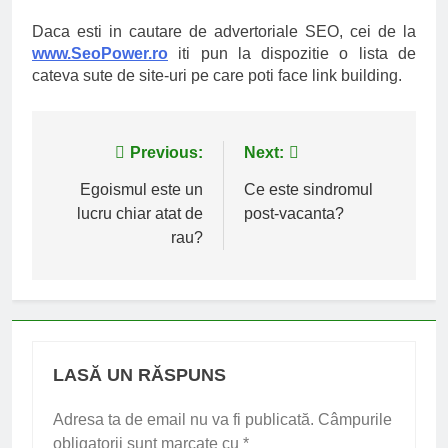
Daca esti in cautare de advertoriale SEO, cei de la
www.SeoPower.ro
iti pun la dispozitie o lista de
cateva sute de site-uri pe care poti face link building.
Navigare
Previous:
Next:
în
Egoismul este un
Ce este sindromul
lucru chiar atat de
post-vacanta?
articole
rau?
LASĂ UN RĂSPUNS
Adresa ta de email nu va fi publicată.
Câmpurile
obligatorii sunt marcate cu
*