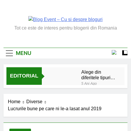
Skip
to
content
Blog Event – Cu Si
Tot ce este de interes pentru blogerii din Romania
Despre Bloguri
MENU
Alege din
EDITORIAL
diferitele tipuri
de bratara de
5 Ani Ago
argint
Chakrele: ce sunt si
la ce folosesc?
Home
Diverse
5 Ani Ago
Lucrurile bune pe care ni le-a lasat anul 2019
Lucruri esentiale
invatate de la copilul
meu
6 Ani Ago