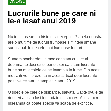
DIVERSE
Ce spun mailurile de
campanie ale lui
Lucrurile bune pe care ni
Donald Trump
6 Ani Ago
le-a lasat anul 2019
Earthing sau
beneficiile contactului
cu Pamantul
6 Ani Ago
Este posibil sa ne
Nu totul inseamna tristete si deceptie. Planeta noastra
iertam?
are o multime de lucruri frumoase si fiintele umane
6 Ani Ago
sunt capabile de cele mai frumoase lucruri.
Suntem bombardati in mod constant cu lucruri
deprimante deci este foarte usor sa uitam lucrurile
bune sa miracolele ce se intampla in lume. Din acest
motiv, iti vom prezenta in acest articol doar lucrurile
pozitive ce s-au intamplat in anul 2019.
O specie pe cale de disparitie, salvata. Sapte ovule de
rinoceri albi au fost fecundate cu succes. Acest lucru
inseamna ca poate specia va scapa de extinctie.