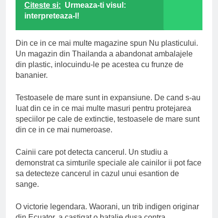
Citeste si:
Urmeaza-ti visul:
interpreteaza-l!
Din ce in ce mai multe magazine spun Nu plasticului.
Un magazin din Thailanda a abandonat ambalajele
din plastic, inlocuindu-le pe acestea cu frunze de
bananier.
Testoasele de mare sunt in expansiune. De cand s-au
luat din ce in ce mai multe masuri pentru protejarea
speciilor pe cale de extinctie, testoasele de mare sunt
din ce in ce mai numeroase.
Cainii care pot detecta cancerul. Un studiu a
demonstrat ca simturile speciale ale cainilor ii pot face
sa detecteze cancerul in cazul unui esantion de
sange.
O victorie legendara. Waorani, un trib indigen originar
din Ecuator, a castigat o batalie dusa contra