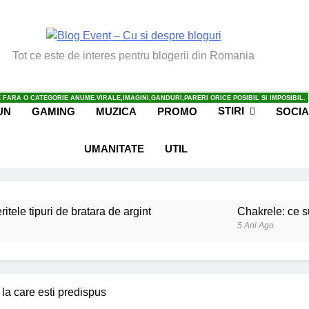
vent – Cu Si Despre Bl
Tot ce este de interes pentru blogerii din Romania
 FARA O CATEGORIE ANUME.VIRALE,IMAGINI,GANDURI,PARERI ORICE POSIBIL SI IMPOSIBIL.
STIRI
UN
GAMING
MUZICA
PROMO
SOCIA
UMANITATE
UTIL
ritele tipuri de bratara de argint
Chakrele: ce su
5 Ani Ago
iale invatate de la copilul meu
Ce spun mailuri
6 Ani Ago
beneficiile contactului cu Pamantul
Este posibi
 la care esti predispus
6 Ani Ago