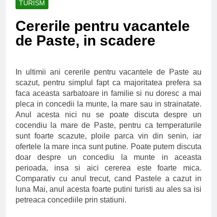
TURISM
Ce spun mailurile de
campanie ale lui
Cererile pentru vacantele
Donald Trump
6 Ani Ago
de Paste, in scadere
Earthing sau
beneficiile contactului
cu Pamantul
6 Ani Ago
Este posibil sa ne
In ultimii ani cererile pentru vacantele de Paste au
iertam?
scazut, pentru simplul fapt ca majoritatea prefera sa
6 Ani Ago
faca aceasta sarbatoare in familie si nu doresc a mai
pleca in concedii la munte, la mare sau in strainatate.
Anul acesta nici nu se poate discuta despre un
cocendiu la mare de Paste, pentru ca temperaturile
sunt foarte scazute, ploile parca vin din senin, iar
ofertele la mare inca sunt putine. Poate putem discuta
doar despre un concediu la munte in aceasta
perioada, insa si aici cererea este foarte mica.
Comparativ cu anul trecut, cand Pastele a cazut in
luna Mai, anul acesta foarte putini turisti au ales sa isi
petreaca concediile prin statiuni.