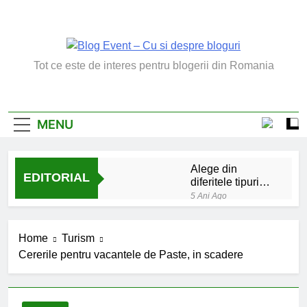
Skip
to
content
Blog Event – Cu Si
Tot ce este de interes pentru blogerii din Romania
Despre Bloguri
MENU
Alege din
EDITORIAL
diferitele tipuri
de bratara de
5 Ani Ago
argint
Chakrele: ce sunt si
la ce folosesc?
Home
Turism
5 Ani Ago
Cererile pentru vacantele de Paste, in scadere
Lucruri esentiale
invatate de la copilul
meu
6 Ani Ago