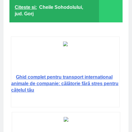
Citeste si:
Cheile Sohodolului,
jud. Gorj
Ghid complet pentru transport internațional
animale de companie: călătorie fără stres pentru
cățelul tău