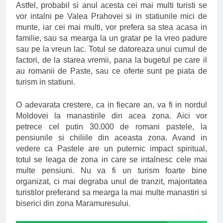
Astfel, probabil si anul acesta cei mai multi turisti se
vor intalni pe Valea Prahovei si in statiunile mici de
munte, iar cei mai multi, vor prefera sa stea acasa in
familie, sau sa mearga la un gratar pe la vreo padure
sau pe la vreun lac. Totul se datoreaza unui cumul de
factori, de la starea vremii, pana la bugetul pe care il
au romanii de Paste, sau ce oferte sunt pe piata de
turism in statiuni.
O adevarata crestere, ca in fiecare an, va fi in nordul
Moldovei la manastirile din acea zona. Aici vor
petrece cel putin 30.000 de romani pastele, la
pensiunile si chiliile din aceasta zona. Avand in
vedere ca Pastele are un puternic impact spiritual,
totul se leaga de zona in care se intalnesc cele mai
multe pensiuni. Nu va fi un turism foarte bine
organizat, ci mai degraba unul de tranzit, majoritatea
turistilor preferand sa mearga la mai multe manastiri si
biserici din zona Maramuresului.