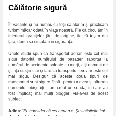
Ce spun mailurile de
Călătorie sigură
campanie ale lui
Donald Trump
6 Ani Ago
Earthing sau
În vacanţe şi nu numai, cu toţii călătorim şi practicăm
beneficiile contactului
cu Pamantul
turism măcar odată în viaţa noastră. Fie că circulăm în
6 Ani Ago
interiorul graniţelor ţării de origine, fie că ieşim din
Este posibil sa ne
ţară, dorim să circulăm în siguranţă.
iertam?
6 Ani Ago
Unele studii spun că transportul aerian este cel mai
sigur datorită numărului de pasageri raportat la
numărul de accidente soldate cu morţi, alţi oameni de
ştiinţă susţin clar şi tare că transportul feroviar este cel
mai sigur. Desigur că aceste două tipuri de
transporturi sunt sigure, însă , pentru a avea şi părerea
oamenilor obişnuiţi – am creat un sondaj in care au
fost implicaţi mai mulţi bloggeri vis-a-vis de acest
subiect.
Adina
: “Eu consider că cel aerian e. Şi statisticile îmi