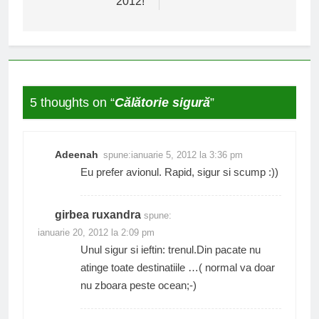
2012!
articole
5 thoughts on “
Călătorie sigură
”
Adeenah
spune:
ianuarie 5, 2012 la 3:36 pm
Eu prefer avionul. Rapid, sigur si scump :))
girbea ruxandra
spune:
ianuarie 20, 2012 la 2:09 pm
Unul sigur si ieftin: trenul.Din pacate nu
atinge toate destinatiile …( normal va doar
nu zboara peste ocean;-)