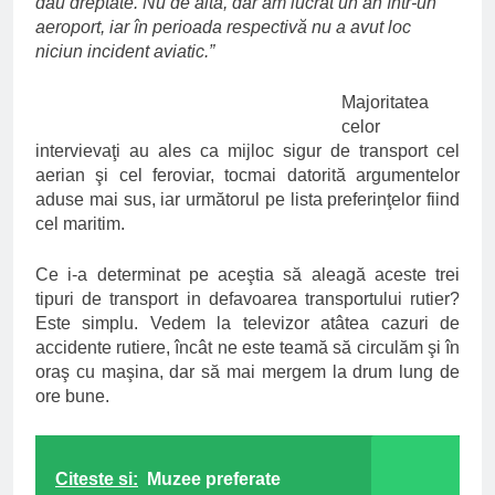
dau dreptate. Nu de alta, dar am lucrat un an într-un
aeroport, iar în perioada respectivă nu a avut loc
niciun incident aviatic.”
Majoritatea
celor
intervievaţi au ales ca mijloc sigur de transport cel
aerian şi cel feroviar, tocmai datorită argumentelor
aduse mai sus, iar următorul pe lista preferinţelor fiind
cel maritim.
Ce i-a determinat pe aceştia să aleagă aceste trei
tipuri de transport in defavoarea transportului rutier?
Este simplu. Vedem la televizor atâtea cazuri de
accidente rutiere, încât ne este teamă să circulăm şi în
oraş cu maşina, dar să mai mergem la drum lung de
ore bune.
Citeste si:
Muzee preferate