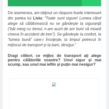
De asemenea, am obţinut un răspuns foarte interesant
din partea lui
Liviu
:
“Toate sunt sigure! Lumea când
alege să călătorească nu se gândeşte la siguranţă
(“băi merg cu trenul, n-am auzit de ani buni să moară
cineva în accident de tren”). Se gândeşte la confort, la
“lumea bună” care-i însoţeşte, la timpul petrecut în
mijlocul de transport şi la bani, desigur.”
Dragi cititori, ce mijloc de transport aţi alege
pentru călătoriile voastre? Unul sigur şi mai
scump, sau unul mai ieftin şi puţin mai nesigur?