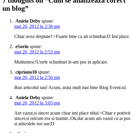
7 thoughts on “
Cum se analizează corect
un blog
”
Aniela Deby
spune:
mai 20, 2012 la 2:36 pm
Chiar avea dreptate!:>Foarte bine ca ati schimbat:D Imi place.
eSorin
spune:
mai 20, 2012 la 2:53 pm
Multumesc!Unele schimbari le-am pus in aplicare.
cipriano10
spune:
mai 20, 2012 la 2:56 pm
Bun articolul sau! Acum, arata mult mai bine Blog Event-ul.
Aniela Deby
spune:
mai 20, 2012 la 3:03 pm
Am vazut,si sincer acum chiar imi place titlul:>Chiar e potrivit
sincer,si oricum era si inainte..Ok,dar acum am vazut ca ai pus
si articolele noi sus:D