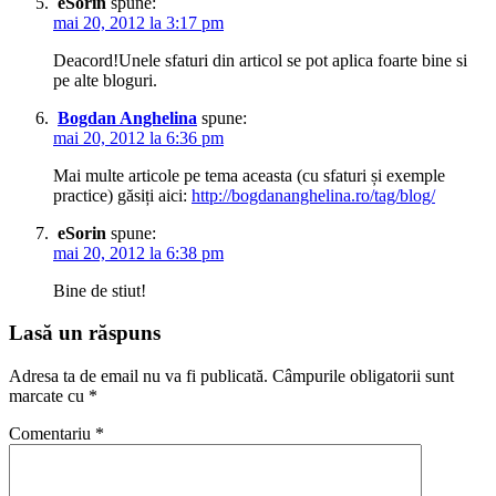
eSorin
spune:
mai 20, 2012 la 3:17 pm
Deacord!Unele sfaturi din articol se pot aplica foarte bine si
pe alte bloguri.
Bogdan Anghelina
spune:
mai 20, 2012 la 6:36 pm
Mai multe articole pe tema aceasta (cu sfaturi și exemple
practice) găsiți aici:
http://bogdananghelina.ro/tag/blog/
eSorin
spune:
mai 20, 2012 la 6:38 pm
Bine de stiut!
Lasă un răspuns
Adresa ta de email nu va fi publicată.
Câmpurile obligatorii sunt
marcate cu
*
Comentariu
*