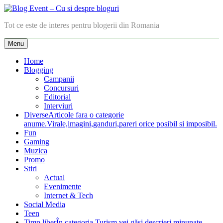
Skip
to
Blog Event – Cu si despre bloguri
Tot ce este de interes pentru blogerii din Romania
content
Menu
Home
Blogging
Campanii
Concursuri
Editorial
Interviuri
Diverse
Articole fara o categorie
anume.Virale,imagini,ganduri,pareri orice posibil si imposibil.
Fun
Gaming
Muzica
Promo
Stiri
Actual
Evenimente
Internet & Tech
Social Media
Teen
Timp liber
În categoria Turism vei găsi descrieri minunate