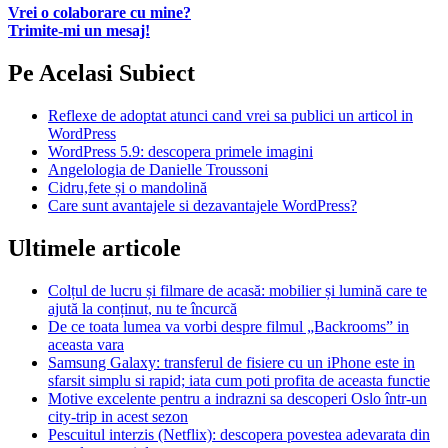
Vrei o colaborare cu mine?
Trimite-mi un mesaj!
Pe Acelasi Subiect
Reflexe de adoptat atunci cand vrei sa publici un articol in
WordPress
WordPress 5.9: descopera primele imagini
Angelologia de Danielle Troussoni
Cidru,fete și o mandolină
Care sunt avantajele si dezavantajele WordPress?
Ultimele articole
Colțul de lucru și filmare de acasă: mobilier și lumină care te
ajută la conținut, nu te încurcă
De ce toata lumea va vorbi despre filmul „Backrooms” in
aceasta vara
Samsung Galaxy: transferul de fisiere cu un iPhone este in
sfarsit simplu si rapid; iata cum poti profita de aceasta functie
Motive excelente pentru a indrazni sa descoperi Oslo într-un
city-trip in acest sezon
Pescuitul interzis (Netflix): descopera povestea adevarata din