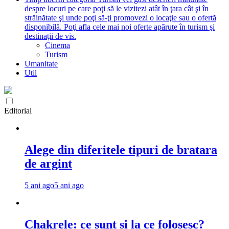
despre locuri pe care poţi să le vizitezi atât în ţara cât şi în
străinătate şi unde poţi să-ţi promovezi o locaţie sau o ofertă
disponibilă. Poţi afla cele mai noi oferte apărute în turism şi
destinaţii de vis.
Cinema
Turism
Umanitate
Util
Editorial
Alege din diferitele tipuri de bratara
de argint
5 ani ago
5 ani ago
Chakrele: ce sunt si la ce folosesc?