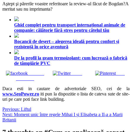
Aştept şi părerile voastre referitoare la review-ul făcut de Bogdan?A
meritat sau nu imprimanta?
Ghid complet pentru transport internațional animale de
companie: călătorie fără stres pentru cățelul tău
Bocancii de deșert – alegerea ideală pentru confort și
rezistență în orice aventură
De la profil la geam termoizolant: cum lucrează o fabrică
de tâmplărie PVC
Share on
Tweet
Save
Facebook
Daca esti in cautare de advertoriale SEO, cei de la
www.SeoPower.ro
iti pun la dispozitie o lista de cateva sute de site-
uri pe care poti face link building.
Navigare
Previous:
Liftul
Next:
Moment unic între regele Mihai I și Elisabeta a II-a a Marii
în
Britanii
articole