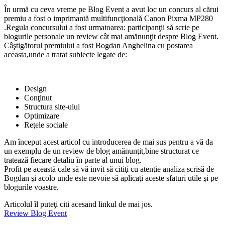
În urmă cu ceva vreme pe Blog Event a avut loc un
concurs
al cărui
premiu a fost o imprimantă multifuncţională
Canon Pixma MP280
.Regula concursului a fost urmatoarea: participanţii să scrie pe
blogurile personale un review cât mai amănunţit despre Blog Event.
Câştigătorul premiului a fost Bogdan Anghelina cu postarea
aceasta,unde a tratat subiecte legate de:
Design
Conţinut
Structura site-ului
Optimizare
Reţele sociale
Am început acest articol cu introducerea de mai sus pentru a vă da
un exemplu de un review de blog amănunţit,bine structurat ce
tratează fiecare detaliu în parte al unui blog.
Profit pe această cale să vă invit să citiţi cu atenţie analiza scrisă de
Bogdan şi acolo unde este nevoie să aplicaţi aceste sfaturi utile şi pe
blogurile voastre.
Articolul îl puteţi citi acesand linkul de mai jos.
Review Blog Event