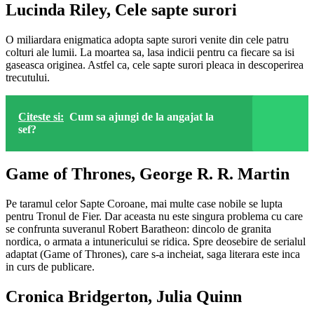
Lucinda Riley, Cele sapte surori
O miliardara enigmatica adopta sapte surori venite din cele patru
colturi ale lumii. La moartea sa, lasa indicii pentru ca fiecare sa isi
gaseasca originea. Astfel ca, cele sapte surori pleaca in descoperirea
trecutului.
Citeste si:
Cum sa ajungi de la angajat la
sef?
Game of Thrones, George R. R. Martin
Pe taramul celor Sapte Coroane, mai multe case nobile se lupta
pentru Tronul de Fier. Dar aceasta nu este singura problema cu care
se confrunta suveranul Robert Baratheon: dincolo de granita
nordica, o armata a intunericului se ridica. Spre deosebire de serialul
adaptat (Game of Thrones), care s-a incheiat, saga literara este inca
in curs de publicare.
Cronica Bridgerton, Julia Quinn