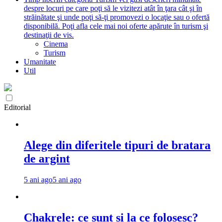
despre locuri pe care poţi să le vizitezi atât în ţara cât şi în
străinătate şi unde poţi să-ţi promovezi o locaţie sau o ofertă
disponibilă. Poţi afla cele mai noi oferte apărute în turism şi
destinaţii de vis.
Cinema
Turism
Umanitate
Util
Editorial
Alege din diferitele tipuri de bratara
de argint
5 ani ago
5 ani ago
Chakrele: ce sunt si la ce folosesc?