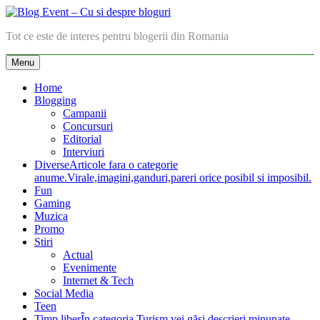
Skip
to
Blog Event – Cu si despre bloguri
Tot ce este de interes pentru blogerii din Romania
content
Menu
Home
Blogging
Campanii
Concursuri
Editorial
Interviuri
Diverse
Articole fara o categorie
anume.Virale,imagini,ganduri,pareri orice posibil si imposibil.
Fun
Gaming
Muzica
Promo
Stiri
Actual
Evenimente
Internet & Tech
Social Media
Teen
Timp liber
În categoria Turism vei găsi descrieri minunate