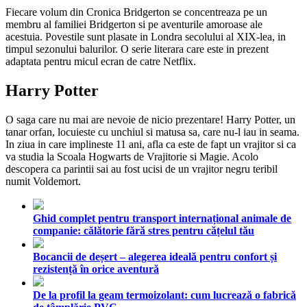
Fiecare volum din Cronica Bridgerton se concentreaza pe un
membru al familiei Bridgerton si pe aventurile amoroase ale
acestuia. Povestile sunt plasate in Londra secolului al XIX-lea, in
timpul sezonului balurilor. O serie literara care este in prezent
adaptata pentru micul ecran de catre Netflix.
Harry Potter
O saga care nu mai are nevoie de nicio prezentare! Harry Potter, un
tanar orfan, locuieste cu unchiul si matusa sa, care nu-l iau in seama.
In ziua in care implineste 11 ani, afla ca este de fapt un vrajitor si ca
va studia la Scoala Hogwarts de Vrajitorie si Magie. Acolo
descopera ca parintii sai au fost ucisi de un vrajitor negru teribil
numit Voldemort.
Ghid complet pentru transport internațional animale de
companie: călătorie fără stres pentru cățelul tău
Bocancii de deșert – alegerea ideală pentru confort și
rezistență în orice aventură
De la profil la geam termoizolant: cum lucrează o fabrică