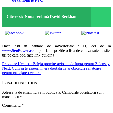
de tâmplărie PVC
Citeste si:
Noua reclamă David Beckham
Share on
Tweet
Save
Facebook
Daca esti in cautare de advertoriale SEO, cei de la
www.SeoPower.ro
iti pun la dispozitie o lista de cateva sute de site-
uri pe care poti face link building.
Navigare
Previous:
Ucraina: Belgia promite avioane de lupta pentru Zelensky
Next:
Cum sa te asiguri in era digitala ca ai obiceiuri sanatoase
în
pentru protejarea vederii
articole
Lasă un răspuns
Adresa ta de email nu va fi publicată.
Câmpurile obligatorii sunt
marcate cu
*
Comentariu
*