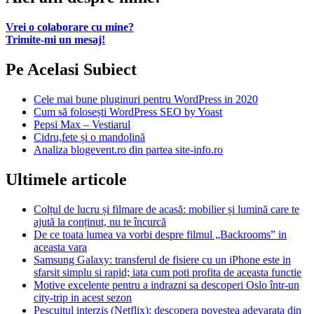
Vrei o colaborare cu mine?
Trimite-mi un mesaj!
Pe Acelasi Subiect
Cele mai bune pluginuri pentru WordPress in 2020
Cum să folosești WordPress SEO by Yoast
Pepsi Max – Vestiarul
Cidru,fete și o mandolină
Analiza blogevent.ro din partea site-info.ro
Ultimele articole
Colțul de lucru și filmare de acasă: mobilier și lumină care te
ajută la conținut, nu te încurcă
De ce toata lumea va vorbi despre filmul „Backrooms” in
aceasta vara
Samsung Galaxy: transferul de fisiere cu un iPhone este in
sfarsit simplu si rapid; iata cum poti profita de aceasta functie
Motive excelente pentru a indrazni sa descoperi Oslo într-un
city-trip in acest sezon
Pescuitul interzis (Netflix): descopera povestea adevarata din