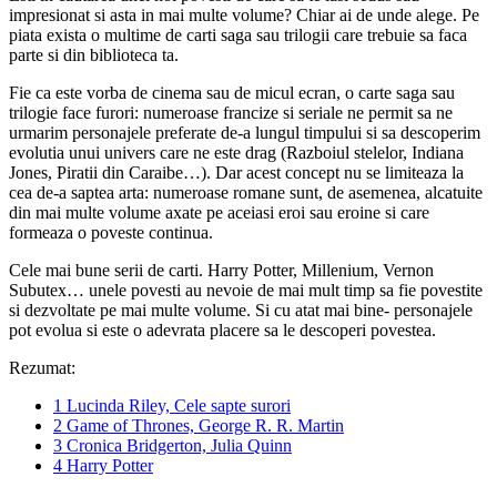
impresionat si asta in mai multe volume? Chiar ai de unde alege. Pe
piata exista o multime de carti saga sau trilogii care trebuie sa faca
parte si din biblioteca ta.
Fie ca este vorba de cinema sau de micul ecran, o carte saga sau
trilogie face furori: numeroase francize si seriale ne permit sa ne
urmarim personajele preferate de-a lungul timpului si sa descoperim
evolutia unui univers care ne este drag (Razboiul stelelor, Indiana
Jones, Piratii din Caraibe…). Dar acest concept nu se limiteaza la
cea de-a saptea arta: numeroase romane sunt, de asemenea, alcatuite
din mai multe volume axate pe aceiasi eroi sau eroine si care
formeaza o poveste continua.
Cele mai bune serii de carti. Harry Potter, Millenium, Vernon
Subutex… unele povesti au nevoie de mai mult timp sa fie povestite
si dezvoltate pe mai multe volume. Si cu atat mai bine- personajele
pot evolua si este o adevrata placere sa le descoperi povestea.
Rezumat:
1
Lucinda Riley, Cele sapte surori
2
Game of Thrones, George R. R. Martin
3
Cronica Bridgerton, Julia Quinn
4
Harry Potter