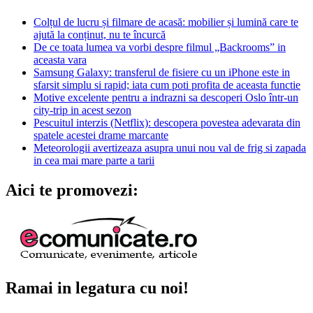
Colțul de lucru și filmare de acasă: mobilier și lumină care te
ajută la conținut, nu te încurcă
De ce toata lumea va vorbi despre filmul „Backrooms” in
aceasta vara
Samsung Galaxy: transferul de fisiere cu un iPhone este in
sfarsit simplu si rapid; iata cum poti profita de aceasta functie
Motive excelente pentru a indrazni sa descoperi Oslo într-un
city-trip in acest sezon
Pescuitul interzis (Netflix): descopera povestea adevarata din
spatele acestei drame marcante
Meteorologii avertizeaza asupra unui nou val de frig si zapada
in cea mai mare parte a tarii
Aici te promovezi:
Ramai in legatura cu noi!