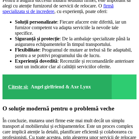
Pentru a asigura succesul mutării sediului firmei, este important să
alegi cu atenție furnizorul de servicii de relocare. O
firmă
specializata si de incredere
, cu experiență, poate oferi:
Soluții personalizate
: Fiecare afacere este diferită, iar un
furnizor competent va adapta serviciile la nevoile tale
specifice.
Siguranță și protecție
: De la ambalaje specializate până la
asigurarea echipamentelor în timpul transportului.
Flexibilitate
: Programul de mutare ar trebui să fie adaptabil,
pentru a se potrivi programului tău de lucru.
Experiență dovedită
: Recenziile și recomandările anterioare
sunt un indicator clar al calității serviciilor oferite.
Citeste si:
Angel girlfriend & Axe Lynx
O soluție modernă pentru o problemă veche
În concluzie, mutarea unei firme este mai mult decât un simplu
transport al mobilierului și echipamentelor. Este un proces complex
care implică atenție la detalii, planificare eficientă și colaborarea cu
profesioniști. Cu toate acestea, prin alegerea unor servicii de relocare