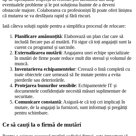
eventualele probleme și le pot soluționa înainte de a deveni
obstacole majore. Colaborarea cu profesioniști îți poate oferi liniștea
că mutarea se va desfășura rapid și fără riscuri.
Iată câteva soluții rapide pentru a simplifica procesul de relocare:
Planificare amănunțită
: Elaborează un plan clar care să
includă fiecare pas al mutării. Fii sigur că toți angajații sunt la
curent cu programul și sarcinile.
Externalizarea mutării
: Angajarea unei echipe specializate
în mutări de firme poate reduce mult din stresul și volumul de
muncă.
Inventarierea echipamentelor
: Creează o listă completă cu
toate obiectele care urmează să fie mutate pentru a evita
pierderile sau deteriorările.
Protejarea bunurilor sensibile
: Echipamentele IT și
documentele confidențiale necesită măsuri suplimentare de
securitate.
Comunicare constantă
: Asigură-te că toți cei implicați în
mutare, de la angajați la furnizori, sunt informați și pregătiți
pentru schimbare.
Ce să cauți la o firmă de mutări