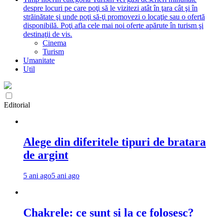
despre locuri pe care poţi să le vizitezi atât în ţara cât şi în
străinătate şi unde poţi să-ţi promovezi o locaţie sau o ofertă
disponibilă. Poţi afla cele mai noi oferte apărute în turism şi
destinaţii de vis.
Cinema
Turism
Umanitate
Util
Editorial
Alege din diferitele tipuri de bratara
de argint
5 ani ago
5 ani ago
Chakrele: ce sunt si la ce folosesc?