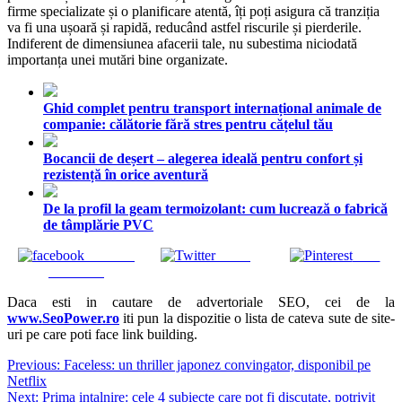
firme specializate și o planificare atentă, îți poți asigura că tranziția
va fi una ușoară și rapidă, reducând astfel riscurile și pierderile.
Indiferent de dimensiunea afacerii tale, nu subestima niciodată
importanța unei mutări bine organizate.
Ghid complet pentru transport internațional animale de
companie: călătorie fără stres pentru cățelul tău
Bocancii de deșert – alegerea ideală pentru confort și
rezistență în orice aventură
De la profil la geam termoizolant: cum lucrează o fabrică
de tâmplărie PVC
Share on
Tweet
Save
Facebook
Daca esti in cautare de advertoriale SEO, cei de la
www.SeoPower.ro
iti pun la dispozitie o lista de cateva sute de site-
uri pe care poti face link building.
Navigare
Previous:
Faceless: un thriller japonez convingator, disponibil pe
Netflix
în
Next:
Prima intalnire: cele 4 subiecte care pot fi discutate, potrivit