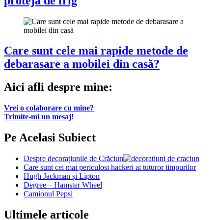
proteja de frig
Care sunt cele mai rapide metode de
debarasare a mobilei din casă?
Aici afli despre mine:
Vrei o colaborare cu mine?
Trimite-mi un mesaj!
Pe Acelasi Subiect
Despre decorațiunile de Crăciun
Care sunt cei mai periculosi hackeri ai tuturor timpurilor
Hugh Jackman și Lipton
Degree – Hamster Wheel
Camionul Pepsi
Ultimele articole