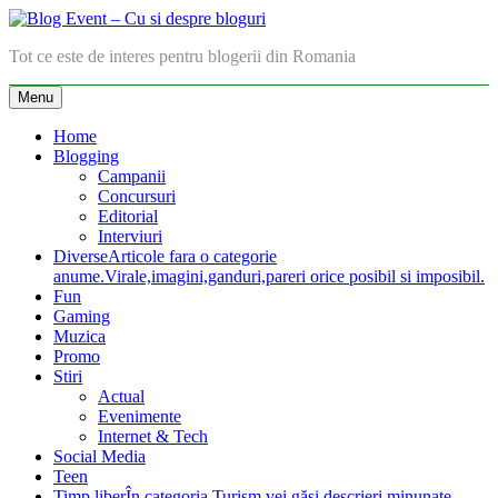
Skip
to
Blog Event – Cu si despre bloguri
Tot ce este de interes pentru blogerii din Romania
content
Menu
Home
Blogging
Campanii
Concursuri
Editorial
Interviuri
Diverse
Articole fara o categorie
anume.Virale,imagini,ganduri,pareri orice posibil si imposibil.
Fun
Gaming
Muzica
Promo
Stiri
Actual
Evenimente
Internet & Tech
Social Media
Teen
Timp liber
În categoria Turism vei găsi descrieri minunate