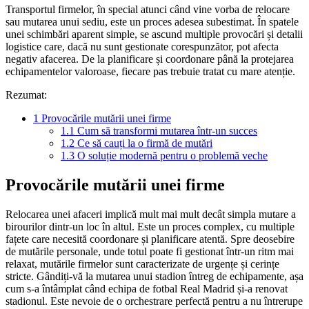
Transportul firmelor, în special atunci când vine vorba de relocare
sau mutarea unui sediu, este un proces adesea subestimat. În spatele
unei schimbări aparent simple, se ascund multiple provocări și detalii
logistice care, dacă nu sunt gestionate corespunzător, pot afecta
negativ afacerea. De la planificare și coordonare până la protejarea
echipamentelor valoroase, fiecare pas trebuie tratat cu mare atenție.
Rezumat:
1
Provocările mutării unei firme
1.1
Cum să transformi mutarea într-un succes
1.2
Ce să cauți la o firmă de mutări
1.3
O soluție modernă pentru o problemă veche
Provocările mutării unei firme
Relocarea unei afaceri implică mult mai mult decât simpla mutare a
birourilor dintr-un loc în altul. Este un proces complex, cu multiple
fațete care necesită coordonare și planificare atentă. Spre deosebire
de mutările personale, unde totul poate fi gestionat într-un ritm mai
relaxat, mutările firmelor sunt caracterizate de urgențe și cerințe
stricte. Gândiți-vă la mutarea unui stadion întreg de echipamente, așa
cum s-a întâmplat când echipa de fotbal Real Madrid și-a renovat
stadionul. Este nevoie de o orchestrare perfectă pentru a nu întrerupe