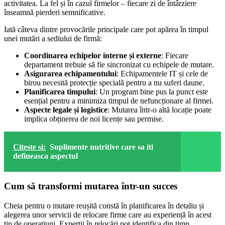
activitatea. La fel și în cazul firmelor – fiecare zi de întârziere
înseamnă pierderi semnificative.
Iată câteva dintre provocările principale care pot apărea în timpul
unei mutări a sediului de firmă:
Coordinarea echipelor interne și externe
: Fiecare
departament trebuie să fie sincronizat cu echipele de mutare.
Asigurarea echipamentului
: Echipamentele IT și cele de
birou necesită protecție specială pentru a nu suferi daune.
Planificarea timpului
: Un program bine pus la punct este
esențial pentru a minimiza timpul de nefuncționare al firmei.
Aspecte legale și logistice
: Mutarea într-o altă locație poate
implica obținerea de noi licențe sau permise.
Citeste si:
Suplimente nutritive care sa iti
defineasca aspectul
Cum să transformi mutarea într-un succes
Cheia pentru o mutare reușită constă în planificarea în detaliu și
alegerea unor servicii de relocare firme care au experiență în acest
tip de operațiuni. Experții în relocări pot identifica din timp