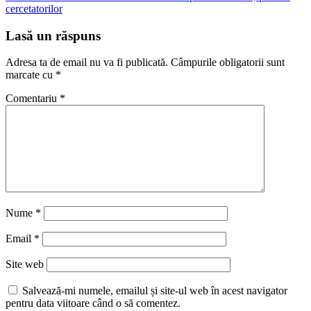
articole
cercetatorilor
Lasă un răspuns
Adresa ta de email nu va fi publicată.
Câmpurile obligatorii sunt
marcate cu
*
Comentariu
*
Nume
*
Email
*
Site web
Salvează-mi numele, emailul și site-ul web în acest navigator
pentru data viitoare când o să comentez.