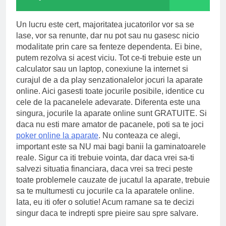
Un lucru este cert, majoritatea jucatorilor vor sa se
lase, vor sa renunte, dar nu pot sau nu gasesc nicio
modalitate prin care sa fenteze dependenta. Ei bine,
putem rezolva si acest viciu. Tot ce-ti trebuie este un
calculator sau un laptop, conexiune la internet si
curajul de a da play senzationalelor jocuri la aparate
online. Aici gasesti toate jocurile posibile, identice cu
cele de la pacanelele adevarate. Diferenta este una
singura, jocurile la aparate online sunt GRATUITE. Si
daca nu esti mare amator de pacanele, poti sa te joci
poker online la aparate
. Nu conteaza ce alegi,
important este sa NU mai bagi banii la gaminatoarele
reale. Sigur ca iti trebuie vointa, dar daca vrei sa-ti
salvezi situatia financiara, daca vrei sa treci peste
toate problemele cauzate de jucatul la aparate, trebuie
sa te multumesti cu jocurile ca la aparatele online.
Iata, eu iti ofer o solutie! Acum ramane sa te decizi
singur daca te indrepti spre pieire sau spre salvare.