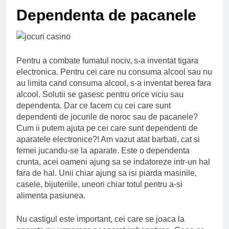
Ce spun mailurile de
Dependenta de pacanele
campanie ale lui
Donald Trump
6 Ani Ago
Earthing sau
beneficiile contactului
cu Pamantul
Pentru a combate fumatul nociv, s-a inventat tigara
6 Ani Ago
electronica. Pentru cei care nu consuma alcool sau nu
Este posibil sa ne
au limita cand consuma alcool, s-a inventat berea fara
iertam?
alcool. Solutii se gasesc pentru orice viciu sau
6 Ani Ago
dependenta. Dar ce facem cu cei care sunt
dependenti de jocurile de noroc sau de pacanele?
Cum ii putem ajuta pe cei care sunt dependenti de
aparatele electronice?! Am vazut atat barbati, cat si
femei jucandu-se la aparate. Este o dependenta
crunta, acei oameni ajung sa se indatoreze intr-un hal
fara de hal. Unii chiar ajung sa isi piarda masinile,
casele, bijuteriile, uneori chiar totul pentru a-si
alimenta pasiunea.
Nu castigul este important, cei care se joaca la