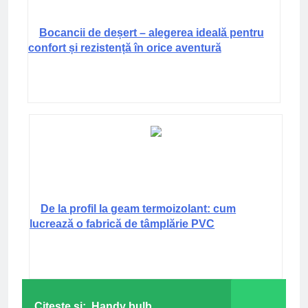
Bocancii de deșert – alegerea ideală pentru
confort și rezistență în orice aventură
De la profil la geam termoizolant: cum
lucrează o fabrică de tâmplărie PVC
Citeste si:
Handy bulb