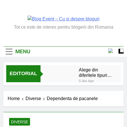
Skip
to
content
Blog Event – Cu Si
Tot ce este de interes pentru blogerii din Romania
Despre Bloguri
MENU
Alege din
EDITORIAL
diferitele tipuri
de bratara de
5 Ani Ago
argint
Chakrele: ce sunt si
la ce folosesc?
Home
Diverse
Dependenta de pacanele
5 Ani Ago
Lucruri esentiale
invatate de la copilul
meu
6 Ani Ago
DIVERSE