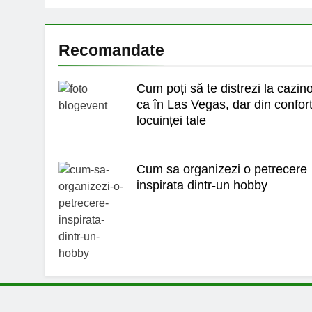
Recomandate
Cum poți să te distrezi la cazin
ca în Las Vegas, dar din confort
locuinței tale
Cum sa organizezi o petrecere
inspirata dintr-un hobby
Blog Event – Cu Si Despre Bloguri Tot ce este de interes pe