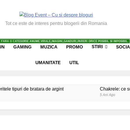
vent – Cu Si Despre Bl
Tot ce este de interes pentru blogerii din Romania
 FARA O CATEGORIE ANUME.VIRALE,IMAGINI,GANDURI,PARERI ORICE POSIBIL SI IMPOSIBIL.
STIRI
UN
GAMING
MUZICA
PROMO
SOCIA
UMANITATE
UTIL
ritele tipuri de bratara de argint
Chakrele: ce su
5 Ani Ago
iale invatate de la copilul meu
Ce spun mailuri
6 Ani Ago
beneficiile contactului cu Pamantul
Este posibi
6 Ani Ago