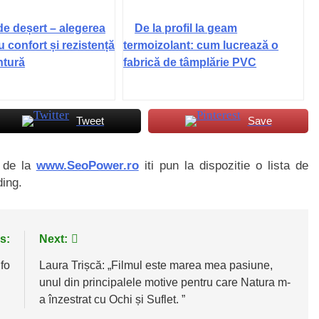
de deșert – alegerea
De la profil la geam
u confort și rezistență
termoizolant: cum lucrează o
ntură
fabrică de tâmplărie PVC
Tweet
Save
i de la
www.SeoPower.ro
iti pun la dispozitie o lista de
ding.
s:
Next:
fo
Laura Trișcă: „Filmul este marea mea pasiune,
unul din principalele motive pentru care Natura m-
a înzestrat cu Ochi și Suflet. ”