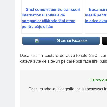
Ghid complet pentru transport
Bocancii 
internațional animale de
ideală pentr
companie: călătorie fără stres
în orice ave
pentru cățelul tău
Share on Facebook
Daca esti in cautare de advertoriale SEO, ce
cateva sute de site-uri pe care poti face link buil
Navigare
Previou
în
Concurs adresat bloggerilor pe slabesteusor.in
articole