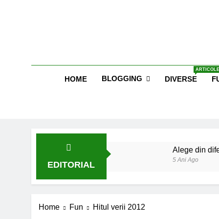
Skip
to
content
Blog E
ARTICOLE
BLOGGING
HOME
DIVERSE
F
Alege din dife
5 Ani Ago
EDITORIAL
Lucruri esent
6 Ani Ago
Earthing sau 
Home
Fun
Hitul verii 2012
6 Ani Ago