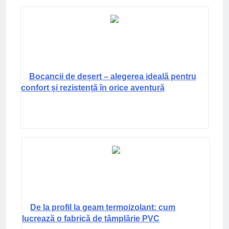
Bocancii de deșert – alegerea ideală pentru
confort și rezistență în orice aventură
De la profil la geam termoizolant: cum
lucrează o fabrică de tâmplărie PVC