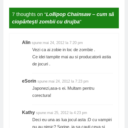
7 thoughts on “
Lollipop Chainsaw – cum să
ciopârteşti zombii cu drujba
”
Alin
spune:
mai 24, 2012 la 7:20 pm
Vezi ca ai zobie in loc de zombie .
Ce idei tampite mai au si producatorii astia
de jocuri .
eSorin
spune:
mai 24, 2012 la 7:23 pm
Japonezi,asa-s ei. Multam pentru
corectura!
Kathy
spune:
mai 25, 2012 la 4:23 pm
Deci eu una as lua jocul asta :D cu vampiri
nu au nimic? Sorine, ia sa cauti ceva si