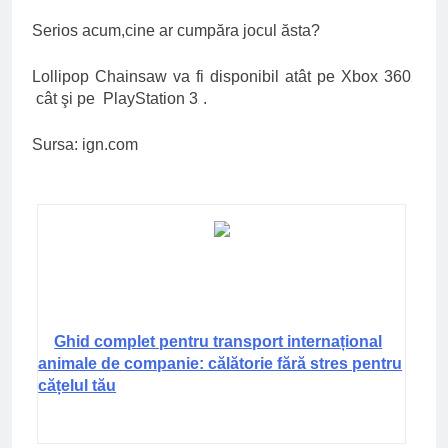
Serios acum,cine ar cumpăra jocul ăsta?
Lollipop Chainsaw va fi disponibil atât pe
Xbox 360
cât şi pe
PlayStation 3
.
Sursa: ign.com
Ghid complet pentru transport internațional
animale de companie: călătorie fără stres pentru
cățelul tău