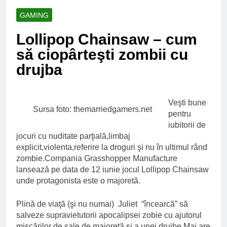
Ce spun mailurile de
campanie ale lui
GAMING
Donald Trump
6 Ani Ago
Lollipop Chainsaw – cum
Earthing sau
beneficiile contactului
să ciopârteşti zombii cu
cu Pamantul
6 Ani Ago
drujba
Este posibil sa ne
iertam?
6 Ani Ago
Veşti bune
Sursa foto: themarriedgamers.net
pentru
iubitorii de
jocuri cu nuditate parţială,limbaj
explicit,violenta,referire la droguri şi nu în ultimul rând
zombie.Compania Grasshopper Manufacture
lansează pe data de 12 iunie jocul Lollipop Chainsaw
unde protagonista este o majoretă.
Plină de viaţă (şi nu numai) Juliet “încearcă” să
salveze supravietutorii apocalipsei zobie cu ajutorul
mişcărilor de sale de majoretă şi a unei drujbe.Mai are