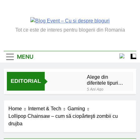
Skip
to
content
Blog Event – Cu Si
Tot ce este de interes pentru blogerii din Romania
Despre Bloguri
MENU
Alege din
EDITORIAL
diferitele tipuri
de bratara de
5 Ani Ago
argint
Chakrele: ce sunt si
la ce folosesc?
Home
Internet & Tech
Gaming
5 Ani Ago
Lollipop Chainsaw – cum să ciopârteşti zombii cu
Lucruri esentiale
drujba
invatate de la copilul
meu
6 Ani Ago