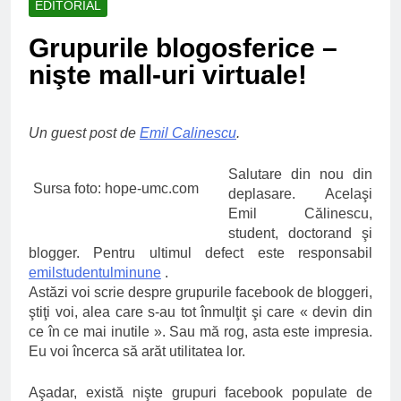
EDITORIAL
Ce spun mailurile de
campanie ale lui
Grupurile blogosferice –
Donald Trump
6 Ani Ago
nişte mall-uri virtuale!
Earthing sau
beneficiile contactului
cu Pamantul
6 Ani Ago
Este posibil sa ne
Un guest post de
Emil Calinescu
.
iertam?
6 Ani Ago
Salutare din nou din
Sursa foto: hope-umc.com
deplasare. Acelaşi
Emil Călinescu,
student, doctorand şi
blogger. Pentru ultimul defect este responsabil
emilstudentulminune
.
Astăzi voi scrie despre grupurile facebook de bloggeri,
ştiţi voi, alea care s-au tot înmulţit şi care « devin din
ce în ce mai inutile ». Sau mă rog, asta este impresia.
Eu voi încerca să arăt utilitatea lor.
Aşadar, există nişte grupuri facebook populate de