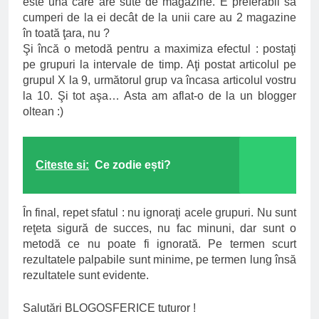
este una care are sute de magazine. E preferabil să
cumperi de la ei decât de la unii care au 2 magazine
în toată ţara, nu ?
Şi încă o metodă pentru a maximiza efectul : postaţi
pe grupuri la intervale de timp. Aţi postat articolul pe
grupul X la 9, următorul grup va încasa articolul vostru
la 10. Şi tot aşa… Asta am aflat-o de la un blogger
oltean :)
Citeste si:
Ce zodie ești?
În final, repet sfatul : nu ignoraţi acele grupuri. Nu sunt
reţeta sigură de succes, nu fac minuni, dar sunt o
metodă ce nu poate fi ignorată. Pe termen scurt
rezultatele palpabile sunt minime, pe termen lung însă
rezultatele sunt evidente.
Salutări BLOGOSFERICE tuturor !