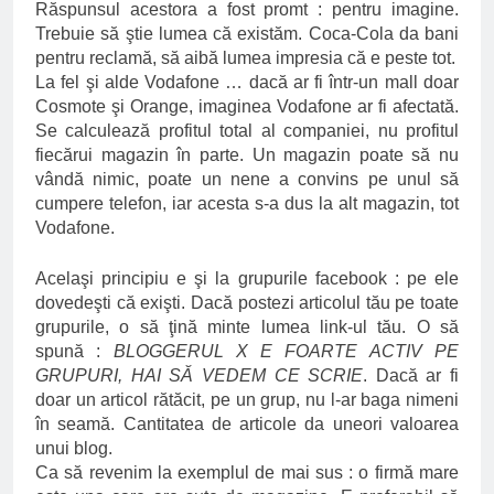
Răspunsul acestora a fost promt : pentru imagine.
Trebuie să ştie lumea că existăm. Coca-Cola da bani
pentru reclamă, să aibă lumea impresia că e peste tot.
La fel şi alde Vodafone … dacă ar fi într-un mall doar
Cosmote şi Orange, imaginea Vodafone ar fi afectată.
Se calculează profitul total al companiei, nu profitul
fiecărui magazin în parte. Un magazin poate să nu
vândă nimic, poate un nene a convins pe unul să
cumpere telefon, iar acesta s-a dus la alt magazin, tot
Vodafone.
Acelaşi principiu e şi la grupurile facebook : pe ele
dovedeşti că exişti. Dacă postezi articolul tău pe toate
grupurile, o să ţină minte lumea link-ul tău. O să
spună :
BLOGGERUL X E FOARTE ACTIV PE
GRUPURI, HAI SĂ VEDEM CE SCRIE
. Dacă ar fi
doar un articol rătăcit, pe un grup, nu l-ar baga nimeni
în seamă. Cantitatea de articole da uneori valoarea
unui blog.
Ca să revenim la exemplul de mai sus : o firmă mare