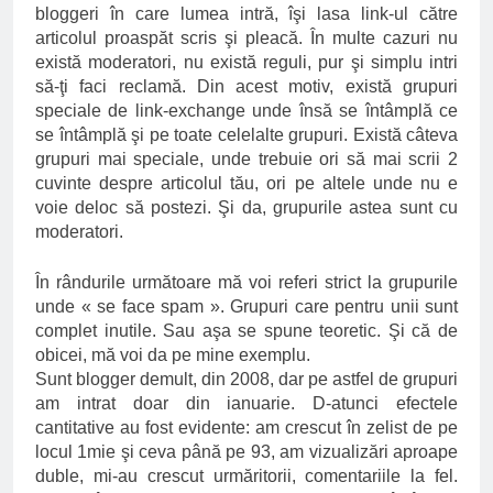
bloggeri în care lumea intră, îşi lasa link-ul către
articolul proaspăt scris şi pleacă. În multe cazuri nu
există moderatori, nu există reguli, pur şi simplu intri
să-ţi faci reclamă. Din acest motiv, există grupuri
speciale de link-exchange unde însă se întâmplă ce
se întâmplă şi pe toate celelalte grupuri. Există câteva
grupuri mai speciale, unde trebuie ori să mai scrii 2
cuvinte despre articolul tău, ori pe altele unde nu e
voie deloc să postezi. Şi da, grupurile astea sunt cu
moderatori.
În rândurile următoare mă voi referi strict la grupurile
unde « se face spam ». Grupuri care pentru unii sunt
complet inutile. Sau aşa se spune teoretic. Şi că de
obicei, mă voi da pe mine exemplu.
Sunt blogger demult, din 2008, dar pe astfel de grupuri
am intrat doar din ianuarie. D-atunci efectele
cantitative au fost evidente: am crescut în zelist de pe
locul 1mie şi ceva până pe 93, am vizualizări aproape
duble, mi-au crescut urmăritorii, comentariile la fel.