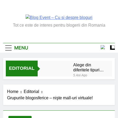
Skip
to
content
Blog Event – Cu Si
Tot ce este de interes pentru blogerii din Romania
Despre Bloguri
MENU
Alege din
EDITORIAL
diferitele tipuri
de bratara de
5 Ani Ago
argint
Chakrele: ce sunt si
la ce folosesc?
Home
Editorial
5 Ani Ago
Grupurile blogosferice – nişte mall-uri virtuale!
Lucruri esentiale
invatate de la copilul
meu
6 Ani Ago