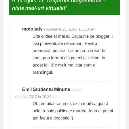
9 thoughts on “
Grupurile blogosferice –
nişte mall-uri virtuale!
”
motolady
spune:
mai 25, 2012 la 1:13 am
Uite o idee si mai si. Grupurile de bloggeri ii
lasi pt eventuale nelamuriri. Pentru
promovat, postezi intr-un grup creat de
tine, grup format din potentiali cititori. In
acest fel, iti e mult mai clar cum e
brandingul.
Emil Studentu Minune
spune:
mai 25, 2012 la 10:24 am
Of, am uitat sa precizez in mail ca guest-
urile trebuie publicate martea. Asta e, pt voi
am facut o exceptie :)