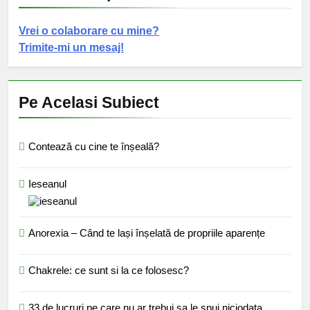
Vrei o colaborare cu mine?
Trimite-mi un mesaj!
Pe Acelasi Subiect
Contează cu cine te înșeală?
Ieseanul
Anorexia – Când te lași înșelată de propriile aparențe
Chakrele: ce sunt si la ce folosesc?
33 de lucruri pe care nu ar trebui sa le spui niciodata