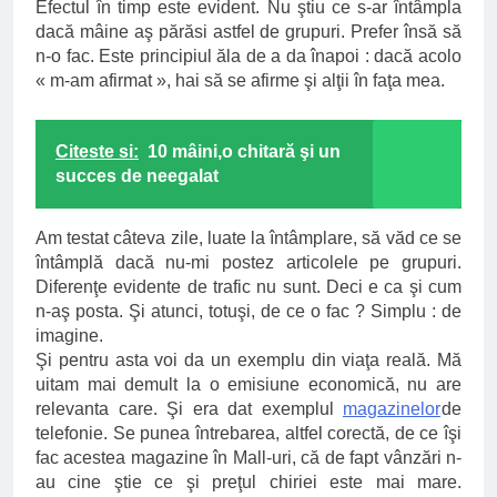
Efectul în timp este evident. Nu ştiu ce s-ar întâmpla
dacă mâine aş părăsi astfel de grupuri. Prefer însă să
n-o fac. Este principiul ăla de a da înapoi : dacă acolo
« m-am afirmat », hai să se afirme şi alţii în faţa mea.
Citeste si:
10 mâini,o chitară şi un
succes de neegalat
Am testat câteva zile, luate la întâmplare, să văd ce se
întâmplă dacă nu-mi postez articolele pe grupuri.
Diferenţe evidente de trafic nu sunt. Deci e ca şi cum
n-aş posta. Şi atunci, totuşi, de ce o fac ? Simplu : de
imagine.
Şi pentru asta voi da un exemplu din viaţa reală. Mă
uitam mai demult la o emisiune economică, nu are
relevanta care. Şi era dat exemplul
magazinelor
de
telefonie. Se punea întrebarea, altfel corectă, de ce îşi
fac acestea magazine în Mall-uri, că de fapt vânzări n-
au cine ştie ce şi preţul chiriei este mai mare.