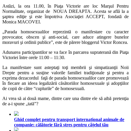
Astăzi, la ora 11.00, în Piaţa Victorie are loc Marşul Pentru
Normalitate, organizat de NOUA DREAPTA. Acesta se află la a
şaptea ediţie şi este împotriva Asociaţiei ACCEPT, fondată de
Monica MACOVEI.
„Parada homosexualilor reprezintă o manifestare cu caracter
provocator, obscen şi anti-social, care aduce atingere bunelor
moravuri şi ordinii publice”, este de părere bloggerul Victor Roncea.
Adunarea participantilor se va face în parcarea supraterană din Piaţa
Victoriei între orele 11:00 – 11:30.
La manifestare sunt asteptaţi toţi membrii şi simpatizanţii Noii
Drepte pentru a susţine valorile familiei tradiţionale şi pentru a
exprima dezacordul faţă de parada homosexualilor care promovează
în fiecare an ideea legalizării căsătoriilor homosexuale şi adopţiilor
de copii de către “cuplurile” de homosexuali.
Ai vrea să ai două mame, dintre care una dintre ele să aibă pretenţia
de a-i spune „tată”?
Ghid complet pentru transport internațional animale de
companie: călătorie fără stres pentru cățelul tău