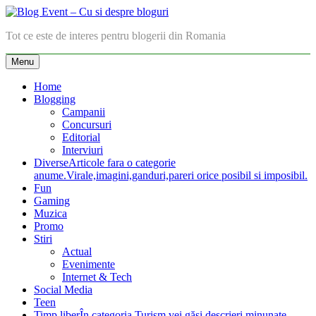
Skip
to
Blog Event – Cu si despre bloguri
Tot ce este de interes pentru blogerii din Romania
content
Menu
Home
Blogging
Campanii
Concursuri
Editorial
Interviuri
Diverse
Articole fara o categorie
anume.Virale,imagini,ganduri,pareri orice posibil si imposibil.
Fun
Gaming
Muzica
Promo
Stiri
Actual
Evenimente
Internet & Tech
Social Media
Teen
Timp liber
În categoria Turism vei găsi descrieri minunate