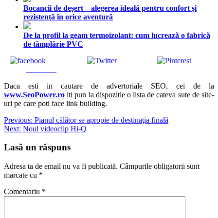
Bocancii de deșert – alegerea ideală pentru confort și
rezistență în orice aventură
De la profil la geam termoizolant: cum lucrează o fabrică
de tâmplărie PVC
Share on
Tweet
Save
Facebook
Daca esti in cautare de advertoriale SEO, cei de la
www.SeoPower.ro
iti pun la dispozitie o lista de cateva sute de site-
uri pe care poti face link building.
Navigare
Previous:
Pianul călător se apropie de destinaţia finală
Next:
Noul videoclip Hi-Q
în
articole
Lasă un răspuns
Adresa ta de email nu va fi publicată.
Câmpurile obligatorii sunt
marcate cu
*
Comentariu
*