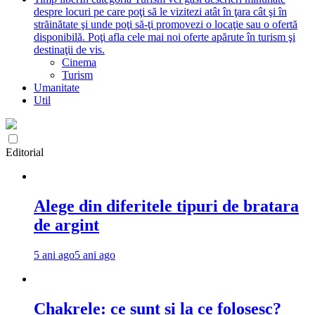
despre locuri pe care poţi să le vizitezi atât în ţara cât şi în
străinătate şi unde poţi să-ţi promovezi o locaţie sau o ofertă
disponibilă. Poţi afla cele mai noi oferte apărute în turism şi
destinaţii de vis.
Cinema
Turism
Umanitate
Util
Editorial
Alege din diferitele tipuri de bratara
de argint
5 ani ago
5 ani ago
Chakrele: ce sunt si la ce folosesc?