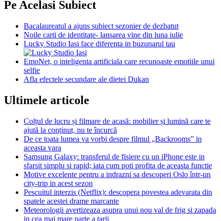
Pe Acelasi Subiect
Bacalaureatul a ajuns subiect sezonier de dezbatut
Noile carti de identitate- lansarea vine din luna iulie
Lucky Studio Iasi face diferenta in buzunarul tau
EmoNet, o inteligenta artificiala care recunoaste emotiile unui
selfie
Afla efectele secundare ale dietei Dukan
Ultimele articole
Colțul de lucru și filmare de acasă: mobilier și lumină care te
ajută la conținut, nu te încurcă
De ce toata lumea va vorbi despre filmul „Backrooms” in
aceasta vara
Samsung Galaxy: transferul de fisiere cu un iPhone este in
sfarsit simplu si rapid; iata cum poti profita de aceasta functie
Motive excelente pentru a indrazni sa descoperi Oslo într-un
city-trip in acest sezon
Pescuitul interzis (Netflix): descopera povestea adevarata din
spatele acestei drame marcante
Meteorologii avertizeaza asupra unui nou val de frig si zapada
in cea mai mare parte a tarii