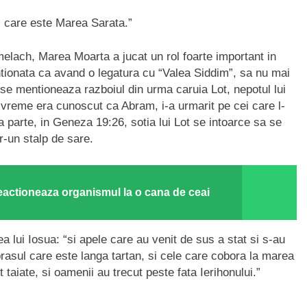
, care este Marea Sarata.”
lach, Marea Moarta a jucat un rol foarte important in
tionata ca avand o legatura cu “Valea Siddim”, sa nu mai
 mentioneaza razboiul din urma caruia Lot, nepotul lui
 vreme era cunoscut ca Abram, i-a urmarit pe cei care l-
ta parte, in Geneza 19:26, sotia lui Lot se intoarce sa se
r-un stalp de sare.
eactioneaza organismul la o cana de ceai
a lui Iosua: “si apele care au venit de sus a stat si s-au
orasul care este langa tartan, si cele care cobora la marea
taiate, si oamenii au trecut peste fata Ierihonului.”