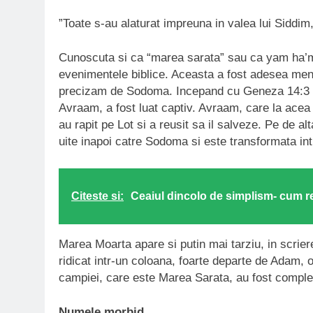
”Toate s-au alaturat impreuna in valea lui Siddim
Cunoscuta si ca “marea sarata” sau ca yam ha’me
evenimentele biblice. Aceasta a fost adesea men
precizam de Sodoma. Incepand cu Geneza 14:3 se
Avraam, a fost luat captiv. Avraam, care la acea
au rapit pe Lot si a reusit sa il salveze. Pe de al
uite inapoi catre Sodoma si este transformata int
Citeste si:
Ceaiul dincolo de simplism- cum r
Marea Moarta apare si putin mai tarziu, in scriere
ridicat intr-un coloana, foarte departe de Adam, 
campiei, care este Marea Sarata, au fost complet 
Numele morbid