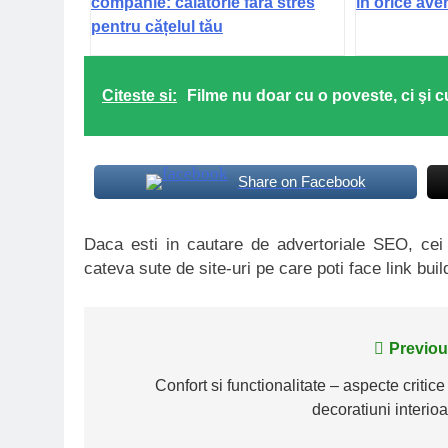
companie: călătorie fără stres
în orice ave
pentru cățelul tău
Citeste si:
Filme nu doar cu o poveste, ci şi cu
Share on Facebook
Daca esti in cautare de advertoriale SEO, ce
cateva sute de site-uri pe care poti face link buil
Navigare
Previou
în
Confort si functionalitate – aspecte critice
decoratiuni interioa
articole