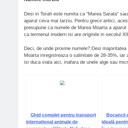
Desi in Torah este numita ca “Marea Sarata” sau
aparut ceva mai tarziu. Pentru grecii antici, ace
presupune ca numele de Marea Moarta a aparut in 
ca termenul modern isi are originile in secolul XII
Deci, de unde provine numele? Desi majoritatea 
Moarta inregistreaza o salinitate de 28-35%, iar
isi duca viata aici, inafara de unele alge sau mi
Ghid complet pentru transport
Bocancii 
internațional animale de
ideală pentr