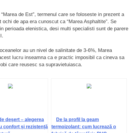
 “Marea de Est”, termenul care se foloseste in prezent a
st ochi de apa era cunoscut ca “Marea Asphaltite”. Se
perioada elenistica, desi multi specialisti sunt de parere
I.
oceanelor au un nivel de salinitate de 3-6%, Marea
 acest lucru inseamna ca e practic imposibil ca cineva sa
crobi care reusesc sa supravietuiasca.
de deșert – alegerea
De la profil la geam
u confort și rezistență
termoizolant: cum lucrează o