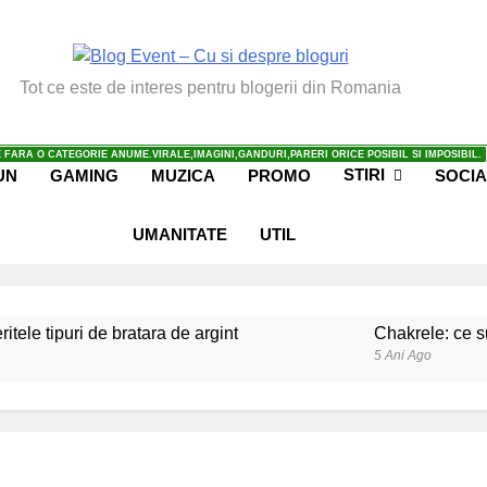
vent – Cu Si Despre Bl
Tot ce este de interes pentru blogerii din Romania
 FARA O CATEGORIE ANUME.VIRALE,IMAGINI,GANDURI,PARERI ORICE POSIBIL SI IMPOSIBIL.
STIRI
UN
GAMING
MUZICA
PROMO
SOCIA
UMANITATE
UTIL
ritele tipuri de bratara de argint
Chakrele: ce su
5 Ani Ago
iale invatate de la copilul meu
Ce spun mailuri
6 Ani Ago
beneficiile contactului cu Pamantul
Este posibi
6 Ani Ago