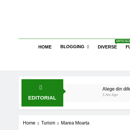
Skip
to
content
Blog E
ARTICOLE
BLOGGING
HOME
DIVERSE
F
Alege din dife
5 Ani Ago
EDITORIAL
Lucruri esent
6 Ani Ago
Earthing sau 
Home
Turism
Marea Moarta
6 Ani Ago