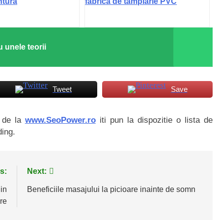
ntură
fabrică de tâmplărie PVC
 unele teorii
Tweet
Save
i de la
www.SeoPower.ro
iti pun la dispozitie o lista de
ding.
s:
Next:
 in
Beneficiile masajului la picioare inainte de somn
re