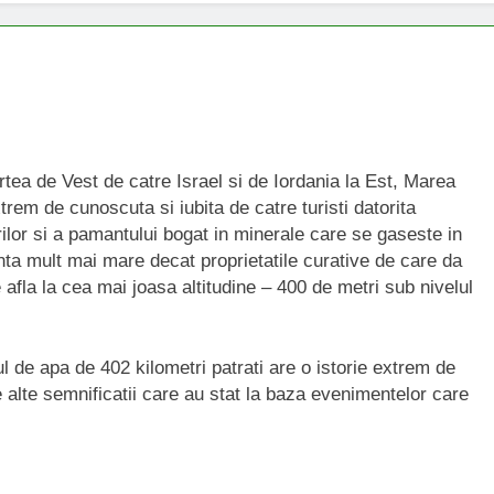
rtea de Vest de catre Israel si de Iordania la Est, Marea
rem de cunoscuta si iubita de catre turisti datorita
lor si a pamantului bogat in minerale care se gaseste in
ta mult mai mare decat proprietatile curative de care da
fla la cea mai joasa altitudine – 400 de metri sub nivelul
l de apa de 402 kilometri patrati are o istorie extrem de
 alte semnificatii care au stat la baza evenimentelor care