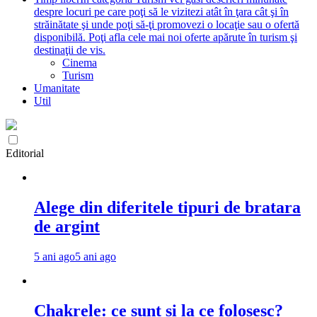
despre locuri pe care poţi să le vizitezi atât în ţara cât şi în
străinătate şi unde poţi să-ţi promovezi o locaţie sau o ofertă
disponibilă. Poţi afla cele mai noi oferte apărute în turism şi
destinaţii de vis.
Cinema
Turism
Umanitate
Util
Editorial
Alege din diferitele tipuri de bratara
de argint
5 ani ago
5 ani ago
Chakrele: ce sunt si la ce folosesc?