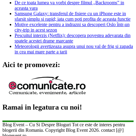
De ce toata lumea va vorbi despre filmul „Backrooms” in
aceasta vara
Samsung Galaxy: transferul de fisiere cu un iPhone este in
sfarsit simplu si rapid; iata cum poti profita de aceasta functie
Motive excelente pentru a indrazni sa descoperi Oslo într-un
city-trip in acest sezon
Pescuitul interzis (Netflix): descopera povestea adevarata din
spatele acestei drame marcante
Meteorologii avertizeaza asupra unui nou val de frig si zapada
in cea mai mare parte a tarii
Aici te promovezi:
Ramai in legatura cu noi!
Blog Event – Cu Si Despre Bloguri Tot ce este de interes pentru
blogerii din Romania. Copyright Blog Event 2026. contact [@]
blogevent.ro