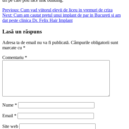
uri pe care poti face link building.
Navigare
Previous:
Cum vad viitorul elevii de liceu in vremuri de criza
Next:
Cum am cautat pretul unui implant de par in Bucureti si am
în
dat peste clinica Dr. Felix Hair Implant
articole
Lasă un răspuns
Adresa ta de email nu va fi publicată.
Câmpurile obligatorii sunt
marcate cu
*
Comentariu
*
Nume
*
Email
*
Site web