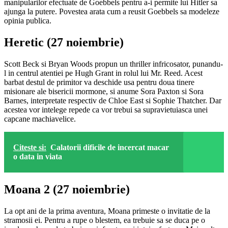
manipularilor efectuate de Goebbels pentru a-i permite lui Hitler sa
ajunga la putere. Povestea arata cum a reusit Goebbels sa modeleze
opinia publica.
Heretic (27 noiembrie)
Scott Beck si Bryan Woods propun un thriller infricosator, punandu-
l in centrul atentiei pe Hugh Grant in rolul lui Mr. Reed. Acest
barbat destul de primitor va deschide usa pentru doua tinere
misionare ale bisericii mormone, si anume Sora Paxton si Sora
Barnes, interpretate respectiv de Chloe East si Sophie Thatcher. Dar
acestea vor intelege repede ca vor trebui sa supravietuiasca unei
capcane machiavelice.
Citeste si:
Calatorii dificile de incercat macar
o data in viata
Moana 2 (27 noiembrie)
La opt ani de la prima aventura, Moana primeste o invitatie de la
stramosii ei. Pentru a rupe o blestem, ea trebuie sa se duca pe o