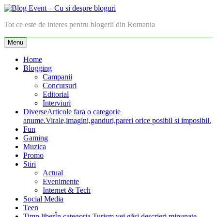
Skip
to
Blog Event – Cu si despre bloguri
Tot ce este de interes pentru blogerii din Romania
content
Menu
Home
Blogging
Campanii
Concursuri
Editorial
Interviuri
Diverse
Articole fara o categorie
anume.Virale,imagini,ganduri,pareri orice posibil si imposibil.
Fun
Gaming
Muzica
Promo
Stiri
Actual
Evenimente
Internet & Tech
Social Media
Teen
Timp liber
În categoria Turism vei găsi descrieri minunate