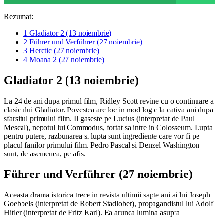
Rezumat:
1
Gladiator 2 (13 noiembrie)
2
Führer und Verführer (27 noiembrie)
3
Heretic (27 noiembrie)
4
Moana 2 (27 noiembrie)
Gladiator 2 (13 noiembrie)
La 24 de ani dupa primul film, Ridley Scott revine cu o continuare a
clasicului Gladiator. Povestea are loc in mod logic la cativa ani dupa
sfarsitul primului film. Il gaseste pe Lucius (interpretat de Paul
Mescal), nepotul lui Commodus, fortat sa intre in Colosseum. Lupta
pentru putere, razbunarea si lupta sunt ingrediente care vor fi pe
placul fanilor primului film. Pedro Pascal si Denzel Washington
sunt, de asemenea, pe afis.
Führer und Verführer (27 noiembrie)
Aceasta drama istorica trece in revista ultimii sapte ani ai lui Joseph
Goebbels (interpretat de Robert Stadlober), propagandistul lui Adolf
Hitler (interpretat de Fritz Karl). Ea arunca lumina asupra