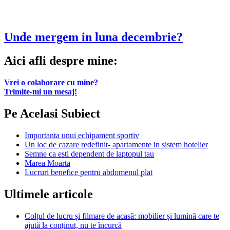
Unde mergem in luna decembrie?
Aici afli despre mine:
Vrei o colaborare cu mine?
Trimite-mi un mesaj!
Pe Acelasi Subiect
Importanta unui echipament sportiv
Un loc de cazare redefinit- apartamente in sistem hotelier
Semne ca esti dependent de laptopul tau
Marea Moarta
Lucruri benefice pentru abdomenul plat
Ultimele articole
Colțul de lucru și filmare de acasă: mobilier și lumină care te
ajută la conținut, nu te încurcă