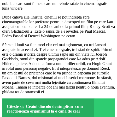
noi. Iata care sunt filmele care nu trebuie ratate in cinematografe
luna viitoare.
Dupa cateva zile linistite, cinefilii se pot indrepta spre
cinematografele lor preferate pentru a descoperi un film pe care l-au
asteptat cu nerabdare. La 24 de ani de la primul film, Ridley Scott va
oferi Gladiatorul 2. Este o sansa de a-i revedea pe Paul Mescal,
Pedro Pascal si Denzel Washington pe ecran.
Sfarsitul lunii va fi in mod clar cel mai aglomerat, cu trei lansari
asteptate in aceeasi zi. Trei cinematografe, trei stari de spirit. Primul
este o drama istorica despre ultimii sapte ani din viata lui Joesph
Goebbels, omul din spatele propagandei care l-a adus pe Adolf
Hitler la putere. A doua ia forma unui thriller oribil, cu Hugh Grant
in rolul unui personaj negativ. El il interpreteaza pe domnul Reed,
un om destul de prietenos care le va prinde in capcana pe surorile
Paxton si Barnes, doi misionari ai unei biserici mormone. In sfarsit,
avem parte de ceva mai multa lejeritate cu continuarea filmului
Moana. Tanara se intoarce opt ani mai tarziu pentru o noua aventura,
ghidata tot de stramosii ei.
Citeste si:
Ceaiul dincolo de simplism- cum
reactioneaza organismul la o cana de ceai