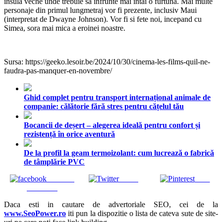
insula veche unde trebuie sa infrunte mai intai o furtuna. Mai multe
personaje din primul lungmetraj vor fi prezente, inclusiv Maui
(interpretat de Dwayne Johnson). Vor fi si fete noi, incepand cu
Simea, sora mai mica a eroinei noastre.
Sursa: https://geeko.lesoir.be/2024/10/30/cinema-les-films-quil-ne-
faudra-pas-manquer-en-novembre/
Ghid complet pentru transport internațional animale de
companie: călătorie fără stres pentru cățelul tău
Bocancii de deșert – alegerea ideală pentru confort și
rezistență în orice aventură
De la profil la geam termoizolant: cum lucrează o fabrică
de tâmplărie PVC
Share on
Tweet
Save
Facebook
Daca esti in cautare de advertoriale SEO, cei de la
www.SeoPower.ro
iti pun la dispozitie o lista de cateva sute de site-