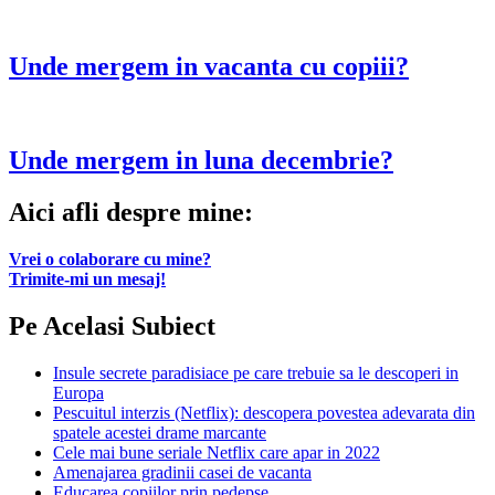
Unde mergem in vacanta cu copiii?
Unde mergem in luna decembrie?
Aici afli despre mine:
Vrei o colaborare cu mine?
Trimite-mi un mesaj!
Pe Acelasi Subiect
Insule secrete paradisiace pe care trebuie sa le descoperi in
Europa
Pescuitul interzis (Netflix): descopera povestea adevarata din
spatele acestei drame marcante
Cele mai bune seriale Netflix care apar in 2022
Amenajarea gradinii casei de vacanta
Educarea copiilor prin pedepse