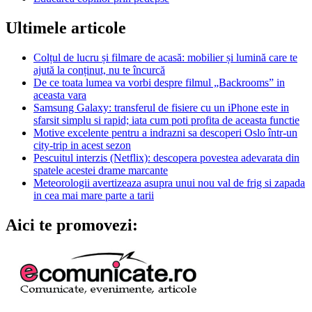
Ultimele articole
Colțul de lucru și filmare de acasă: mobilier și lumină care te
ajută la conținut, nu te încurcă
De ce toata lumea va vorbi despre filmul „Backrooms” in
aceasta vara
Samsung Galaxy: transferul de fisiere cu un iPhone este in
sfarsit simplu si rapid; iata cum poti profita de aceasta functie
Motive excelente pentru a indrazni sa descoperi Oslo într-un
city-trip in acest sezon
Pescuitul interzis (Netflix): descopera povestea adevarata din
spatele acestei drame marcante
Meteorologii avertizeaza asupra unui nou val de frig si zapada
in cea mai mare parte a tarii
Aici te promovezi: