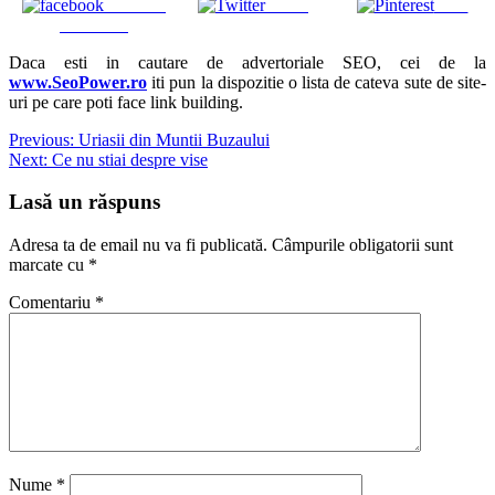
Share on
Tweet
Save
Facebook
Daca esti in cautare de advertoriale SEO, cei de la
www.SeoPower.ro
iti pun la dispozitie o lista de cateva sute de site-
uri pe care poti face link building.
Navigare
Previous:
Uriasii din Muntii Buzaului
Next:
Ce nu stiai despre vise
în
articole
Lasă un răspuns
Adresa ta de email nu va fi publicată.
Câmpurile obligatorii sunt
marcate cu
*
Comentariu
*
Nume
*