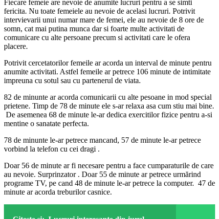
Fiecare femeie are nevoie de anumite lucruri pentru a se simti
fericita. Nu toate femeiele au nevoie de acelasi lucruri. Potrivit
intervievarii unui numar mare de femei, ele au nevoie de 8 ore de
somn, cat mai putina munca dar si foarte multe activitati de
comunicare cu alte persoane precum si activitati care le ofera
placere.
Potrivit cercetatorilor femeile ar acorda un interval de minute pentru
anumite activitati. Astfel femeile ar petrece 106 minute de intimitate
impreuna cu sotul sau cu partenerul de viata.
82 de minunte ar acorda comunicarii cu alte pesoane in mod special
prietene. Timp de 78 de minute ele s-ar relaxa asa cum stiu mai bine.
De asemenea 68 de minute le-ar dedica exercitilor fizice pentru a-si
mentine o sanatate perfecta.
78 de minunte le-ar petrece mancand, 57 de minute le-ar petrece
vorbind la telefon cu cei dragi .
Doar 56 de minute ar fi necesare pentru a face cumparaturile de care
au nevoie. Surprinzator . Doar 55 de minute ar petrece urmărind
programe TV, pe cand 48 de minute le-ar petrece la computer. 47 de
minute ar acorda treburilor casnice.