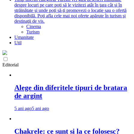
despre locuri pe care poţi să le vizitezi atât în ţara cât şi în
străinătate şi unde poţi să-ţi promovezi o locaţie sau o ofertă
disponibilă. Poţi afla cele mai noi oferte apărute în turism şi
destinaţii de vis.
Cinema
Turism
Umanitate
Util
Editorial
Alege din diferitele tipuri de bratara
de argint
5 ani ago
5 ani ago
Chakrele: ce sunt si la ce folosesc?