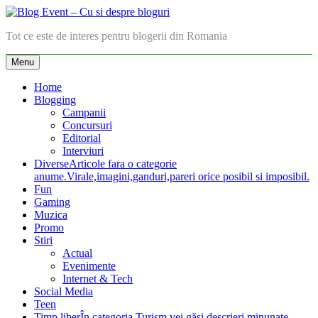
Skip
to
Blog Event – Cu si despre bloguri
Tot ce este de interes pentru blogerii din Romania
content
Menu
Home
Blogging
Campanii
Concursuri
Editorial
Interviuri
Diverse
Articole fara o categorie
anume.Virale,imagini,ganduri,pareri orice posibil si imposibil.
Fun
Gaming
Muzica
Promo
Stiri
Actual
Evenimente
Internet & Tech
Social Media
Teen
Timp liber
În categoria Turism vei găsi descrieri minunate