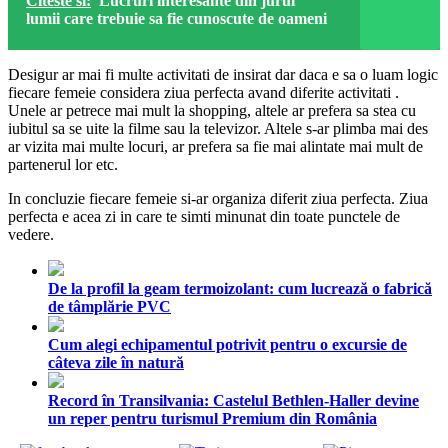
Citeste si:
Lucruri interesante din jurul
lumii care trebuie sa fie cunoscute de oameni
Desigur ar mai fi multe activitati de insirat dar daca e sa o luam logic
fiecare femeie considera ziua perfecta avand diferite activitati .
Unele ar petrece mai mult la shopping, altele ar prefera sa stea cu
iubitul sa se uite la filme sau la televizor. Altele s-ar plimba mai des
ar vizita mai multe locuri, ar prefera sa fie mai alintate mai mult de
partenerul lor etc.
In concluzie fiecare femeie si-ar organiza diferit ziua perfecta. Ziua
perfecta e acea zi in care te simti minunat din toate punctele de
vedere.
De la profil la geam termoizolant: cum lucrează o fabrică
de tâmplărie PVC
Cum alegi echipamentul potrivit pentru o excursie de
câteva zile în natură
Record în Transilvania: Castelul Bethlen-Haller devine
un reper pentru turismul Premium din România