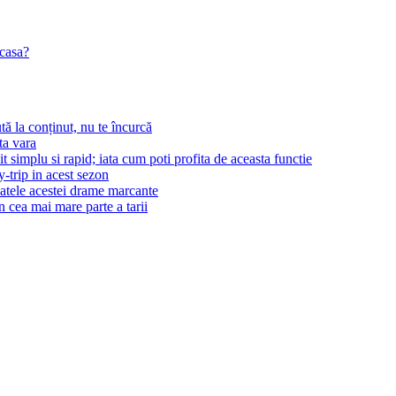
acasa?
tă la conținut, nu te încurcă
ta vara
t simplu si rapid; iata cum poti profita de aceasta functie
-trip in acest sezon
patele acestei drame marcante
n cea mai mare parte a tarii