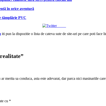
ență în orice aventură
 de tâmplărie PVC
Tweet
o
iti pun la dispozitie o lista de cateva sute de site-uri pe care poti face l
realitate
”
 ar merita sa conduca, asta este adevarat, dar parca nici masinariile car
ate cu
*