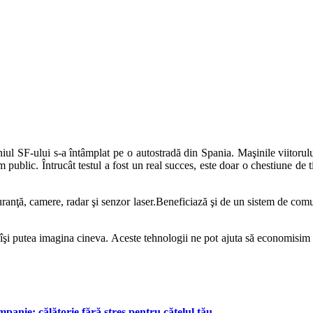
l SF-ului s-a întâmplat pe o autostradă din Spania. Maşinile viitorului
 public. Întrucât testul a fost un real succes, este doar o chestiune de
anţă, camere, radar şi senzor laser.Beneficiază şi de un sistem de comu
şi putea imagina cineva. Aceste tehnologii ne pot ajuta să economisim ca
anie: călătorie fără stres pentru cățelul tău