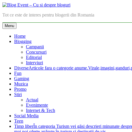
Skip
to
Blog Event – Cu si despre bloguri
Tot ce este de interes pentru blogerii din Romania
content
Menu
Home
Blogging
Campanii
Concursuri
Editorial
Interviuri
Diverse
Articole fara o categorie anume.Virale,imagini,ganduri,pa
Fun
Gaming
Muzica
Promo
Stiri
Actual
Evenimente
Internet & Tech
Social Media
Teen
Timp liber
În categoria Turism vei găsi descrieri minunate despre lo
mai noi oferte apărute în turism şi destinaţii de vis.