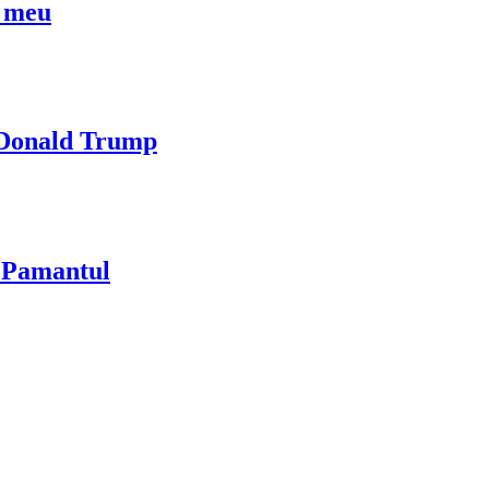
l meu
i Donald Trump
u Pamantul