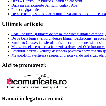
Orbit – Burrito. Un burrito al naibii de enervant.
Daca nu mai porneste Samsung Galaxy Ace
Proiecte gigant ale lumii
De ce este imposibil sa dormi bine in vacanta sau cand nu esti 
Ultimele articole
Colțul de lucru și filmare de acasă: mobilier și lumină care te aju
De ce toata lumea va vorbi despre filmul „Backrooms” in aceas
Samsung Galaxy: transferul de fisiere cu un iPhone este in sfarsi
Motive excelente pentru a indrazni sa descoperi Oslo într-un city
Pescuitul interzis (Netflix): descopera povestea adevarata din s
Meteorologii avertizeaza asupra unui nou val de frig si zapada i
Aici te promovezi:
Ramai in legatura cu noi!