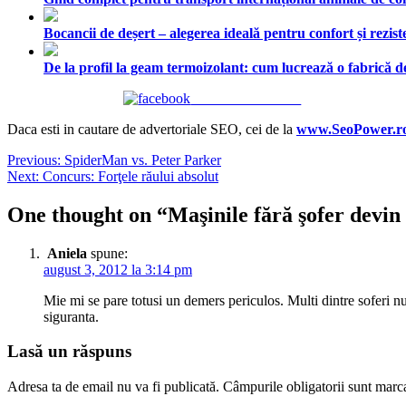
Bocancii de deșert – alegerea ideală pentru confort și rezist
De la profil la geam termoizolant: cum lucrează o fabrică
Share on Facebook
Daca esti in cautare de advertoriale SEO, cei de la
www.SeoPower.r
Navigare
Previous:
SpiderMan vs. Peter Parker
Next:
Concurs: Forţele răului absolut
în
articole
One thought on “
Maşinile fără şofer devin 
Aniela
spune:
august 3, 2012 la 3:14 pm
Mie mi se pare totusi un demers periculos. Multi dintre soferi nu
siguranta.
Lasă un răspuns
Adresa ta de email nu va fi publicată.
Câmpurile obligatorii sunt marc