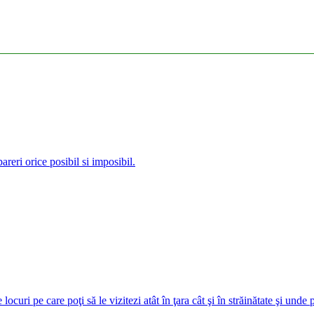
reri orice posibil si imposibil.
curi pe care poţi să le vizitezi atât în ţara cât şi în străinătate şi unde 