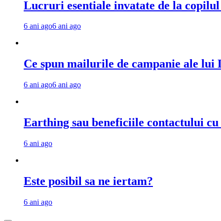
Lucruri esentiale invatate de la copilu
6 ani ago
6 ani ago
Ce spun mailurile de campanie ale lu
6 ani ago
6 ani ago
Earthing sau beneficiile contactului c
6 ani ago
Este posibil sa ne iertam?
6 ani ago