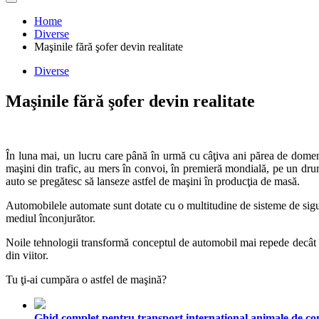
Home
Diverse
Maşinile fără şofer devin realitate
Diverse
Maşinile fără şofer devin realitate
În luna mai, un lucru care până în urmă cu câţiva ani părea de domeniu
maşini din trafic, au mers în convoi, în premieră mondială, pe un drum
auto se pregătesc să lanseze astfel de maşini în producţia de masă.
Automobilele automate sunt dotate cu o multitudine de sisteme de sigur
mediul înconjurător.
Noile tehnologii transformă conceptul de automobil mai repede decât î
din viitor.
Tu ţi-ai cumpăra o astfel de maşină?
Ghid complet pentru transport internațional animale de comp