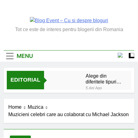
Skip
to
content
Blog Event – Cu Si
Tot ce este de interes pentru blogerii din Romania
Despre Bloguri
MENU
Alege din
EDITORIAL
diferitele tipuri
de bratara de
5 Ani Ago
argint
Chakrele: ce sunt si
la ce folosesc?
Home
Muzica
5 Ani Ago
Muzicieni celebri care au colaborat cu Michael Jackson
Lucruri esentiale
invatate de la copilul
meu
6 Ani Ago