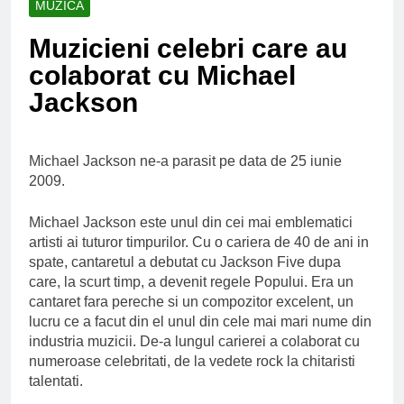
MUZICA
Ce spun mailurile de
campanie ale lui
Muzicieni celebri care au
Donald Trump
6 Ani Ago
colaborat cu Michael
Earthing sau
beneficiile contactului
Jackson
cu Pamantul
6 Ani Ago
Este posibil sa ne
iertam?
Michael Jackson ne-a parasit pe data de 25 iunie
6 Ani Ago
2009.
Michael Jackson este unul din cei mai emblematici
artisti ai tuturor timpurilor. Cu o cariera de 40 de ani in
spate, cantaretul a debutat cu Jackson Five dupa
care, la scurt timp, a devenit regele Popului. Era un
cantaret fara pereche si un compozitor excelent, un
lucru ce a facut din el unul din cele mai mari nume din
industria muzicii. De-a lungul carierei a colaborat cu
numeroase celebritati, de la vedete rock la chitaristi
talentati.