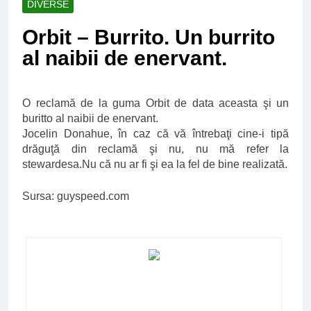
DIVERSE
Ce spun mailurile de
campanie ale lui
Orbit – Burrito. Un burrito
Donald Trump
6 Ani Ago
al naibii de enervant.
Earthing sau
beneficiile contactului
cu Pamantul
6 Ani Ago
Este posibil sa ne
O reclamă de la guma Orbit de data aceasta şi un
iertam?
buritto al naibii de enervant.
6 Ani Ago
Jocelin Donahue, în caz că vă întrebaţi cine-i tipă
drăguţă din reclamă şi nu, nu mă refer la
stewardesa.Nu că nu ar fi şi ea la fel de bine realizată.
Sursa: guyspeed.com