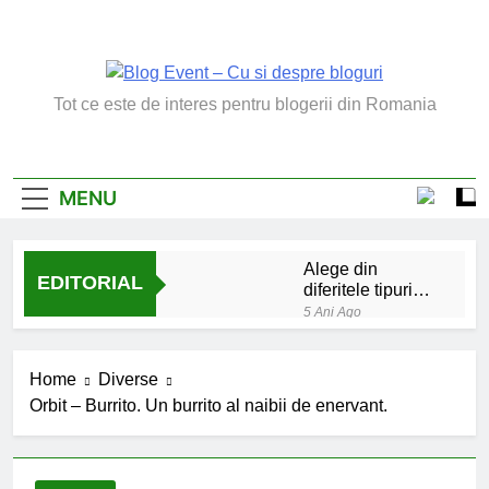
Skip
to
content
Blog Event – Cu Si
Tot ce este de interes pentru blogerii din Romania
Despre Bloguri
MENU
Alege din
EDITORIAL
diferitele tipuri
de bratara de
5 Ani Ago
argint
Chakrele: ce sunt si
la ce folosesc?
Home
Diverse
5 Ani Ago
Orbit – Burrito. Un burrito al naibii de enervant.
Lucruri esentiale
invatate de la copilul
meu
6 Ani Ago