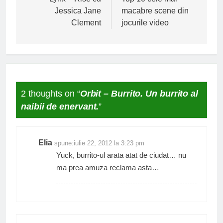
în
Jessica Jane
macabre scene din
articole
Clement
jocurile video
2 thoughts on “
Orbit – Burrito. Un burrito al
naibii de enervant.
”
Elia
spune:
iulie 22, 2012 la 3:23 pm
Yuck, burrito-ul arata atat de ciudat… nu
ma prea amuza reclama asta…