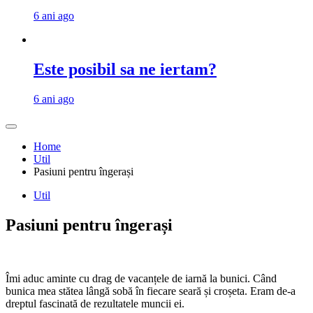
6 ani ago
Este posibil sa ne iertam?
6 ani ago
Home
Util
Pasiuni pentru îngerași
Util
Pasiuni pentru îngerași
Îmi aduc aminte cu drag de vacanțele de iarnă la bunici. Când
bunica mea stătea lângă sobă în fiecare seară și croșeta. Eram de-a
dreptul fascinată de rezultatele muncii ei.