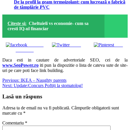
De la profil la geam termoizolant: cum lucrează o fabrică
de tâmplărie PVC
Citeste si:
Cheltuieli vs economie- cum sa
cresti IQ-ul financiar
Share on
Tweet
Save
Facebook
Daca esti in cautare de advertoriale SEO, cei de la
www.SeoPower.ro
iti pun la dispozitie o lista de cateva sute de site-
uri pe care poti face link building.
Navigare
Previous:
IKEA – Naughty parents
Next:
Update:Concurs Poftiți la stomatolog!
în
articole
Lasă un răspuns
Adresa ta de email nu va fi publicată.
Câmpurile obligatorii sunt
marcate cu
*
Comentariu
*