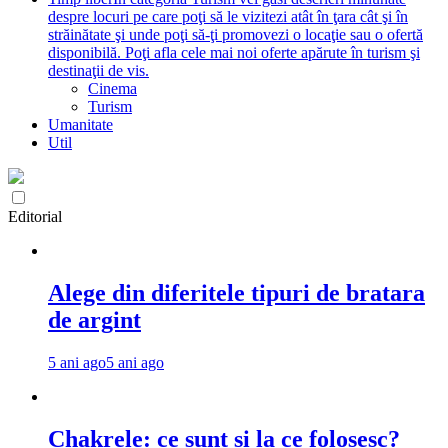
despre locuri pe care poţi să le vizitezi atât în ţara cât şi în
străinătate şi unde poţi să-ţi promovezi o locaţie sau o ofertă
disponibilă. Poţi afla cele mai noi oferte apărute în turism şi
destinaţii de vis.
Cinema
Turism
Umanitate
Util
Editorial
Alege din diferitele tipuri de bratara
de argint
5 ani ago
5 ani ago
Chakrele: ce sunt si la ce folosesc?