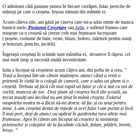
O admiram câtă pasiune punea în fiecare ciorăpel, fular, pereche de
mănuși pe care o croșeta. Ieșeau minuni din mâinile ei.
Acum câteva zile, am găsit pe cineva care mi-a adus minte de munca
bunicii mele.
Pasiunni Croșetare
sau
Iulia
, e sufletul frumos care
reușește cu o croșetă să creeze cele mai frumoase lucrușoare
( poșete, costume de baie, veste, bluze, bolero, mărturii pentru nunți
și botezuri, poncho, jucării).
Îngerașii croșetați în schimb sunt mândria ei, deoarece îi răpesc cel
mai mult timp și necesită multă inventivitate.
Iulia a început să croșeteze acum câțiva ani, din pofta de a crea. ”
Totul a început într-un cămin studențesc atunci când a venit o
prietenă în vizită la o colegă de cameră, care a adus un ghem si o
croșetă. Trebuia să facă cât mai rapid un fular și cât a stat cu noi de
vorbă, muncea de zor. Deși știam să croșetez încă din școală, au
trecut muulți ani decând nu am ținut în mână croșeta. Fularul
oaspetelui nostru m-a făcut să-mi doresc să fac și eu unul pentru
mine. L-am croșetat destul de repede și acel fular l-am purtat și încă
îl mai port, deși de atunci au apărut în garderoba mea altele mai
frumoase. Apoi în cămin am început să croșetez la insistența
prietenelor și colegilor de la facultate căciuli, fulare, pălării, berete,
broșe. ”