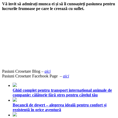
Vă invit să admirați munca ei și să îi cunoașteți pasiunea pentru
lucrurile frumoase pe care le creează cu suflet.
Pasiuni Crosetare Blog –
aici
Pasiuni Crosetare Facebook Page –
aici
Ghid complet pentru transport internațional animale de
companie: călătorie fără stres pentru cățelul tău
Bocancii de deșert – alegerea ideală pentru confort și
rezistență în orice aventură