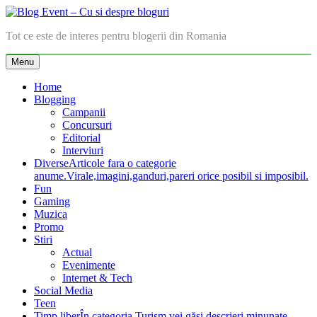
Skip
to
Blog Event – Cu si despre bloguri
Tot ce este de interes pentru blogerii din Romania
content
Menu
Home
Blogging
Campanii
Concursuri
Editorial
Interviuri
Diverse
Articole fara o categorie
anume.Virale,imagini,ganduri,pareri orice posibil si imposibil.
Fun
Gaming
Muzica
Promo
Stiri
Actual
Evenimente
Internet & Tech
Social Media
Teen
Timp liber
În categoria Turism vei găsi descrieri minunate