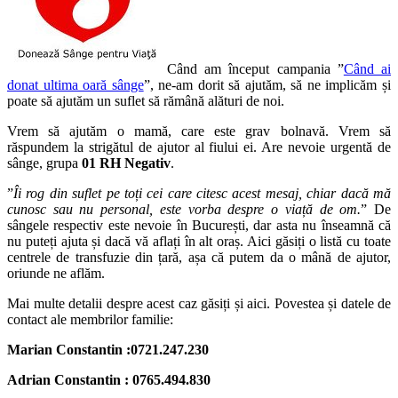
Când am început campania ”
Când ai
donat ultima oară sânge
”, ne-am dorit să ajutăm, să ne implicăm și
poate să ajutăm un suflet să rămână alături de noi.
Vrem să ajutăm o mamă, care este grav bolnavă. Vrem să
răspundem la strigătul de ajutor al fiului ei. Are nevoie urgentă de
sânge, grupa
01 RH Negativ
.
”
Îi rog din suflet pe toți cei care citesc acest mesaj, chiar dacă mă
cunosc sau nu personal, este vorba despre o viață de om.
” De
sângele respectiv este nevoie în București, dar asta nu înseamnă că
nu puteți ajuta și dacă vă aflați în alt oraș.
Aici
găsiți o listă cu toate
centrele de transfuzie din țară, așa că putem da o mână de ajutor,
oriunde ne aflăm.
Mai multe detalii despre acest caz găsiți și
aici
. Povestea și datele de
contact ale membrilor familie:
Marian Constantin :0721.247.230
Adrian Constantin : 0765.494.830