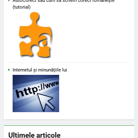
AutoCorect sau cum să scriem corect româneşte
(tutorial)
Internetul şi minunăţiile lui
Ultimele articole