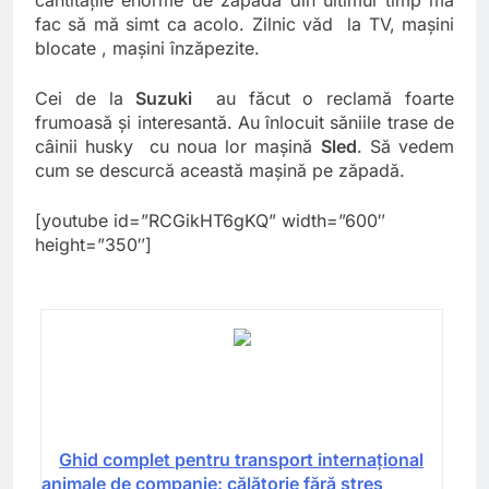
fac să mă simt ca acolo. Zilnic văd la TV, maşini
blocate , maşini înzăpezite.
Cei de la
Suzuki
au făcut o reclamă foarte
frumoasă şi interesantă. Au înlocuit săniile trase de
câinii husky cu noua lor maşină
Sled
. Să vedem
cum se descurcă această maşină pe zăpadă.
[youtube id=”RCGikHT6gKQ” width=”600″
height=”350″]
Ghid complet pentru transport internațional
animale de companie: călătorie fără stres