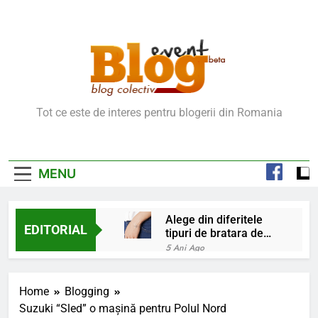
Skip
to
content
Blog Event – Cu Si
Tot ce este de interes pentru blogerii din Romania
Despre Bloguri
MENU
Alege din diferitele
EDITORIAL
tipuri de bratara de
argint
5 Ani Ago
Chakrele: ce sunt si
la ce folosesc?
Home
Blogging
5 Ani Ago
Suzuki “Sled” o maşină pentru Polul Nord