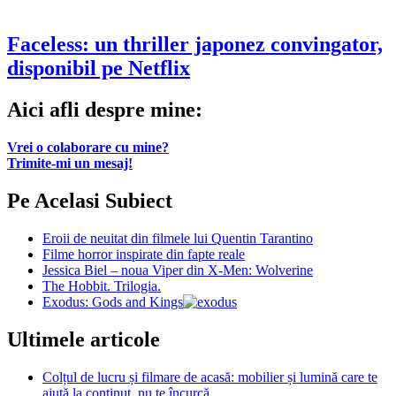
Faceless: un thriller japonez convingator,
disponibil pe Netflix
Aici afli despre mine:
Vrei o colaborare cu mine?
Trimite-mi un mesaj!
Pe Acelasi Subiect
Eroii de neuitat din filmele lui Quentin Tarantino
Filme horror inspirate din fapte reale
Jessica Biel – noua Viper din X-Men: Wolverine
The Hobbit. Trilogia.
Exodus: Gods and Kings
Ultimele articole
Colțul de lucru și filmare de acasă: mobilier și lumină care te
ajută la conținut, nu te încurcă