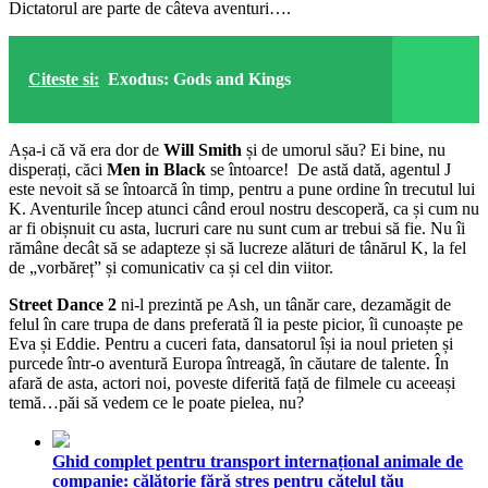
Dictatorul are parte de câteva aventuri….
Citeste si:
Exodus: Gods and Kings
Așa-i că vă era dor de
Will Smith
și de umorul său? Ei bine, nu
disperați, căci
Men in Black
se întoarce! De astă dată, agentul J
este nevoit să se întoarcă în timp, pentru a pune ordine în trecutul lui
K. Aventurile încep atunci când eroul nostru descoperă, ca și cum nu
ar fi obișnuit cu asta, lucruri care nu sunt cum ar trebui să fie. Nu îi
rămâne decât să se adapteze și să lucreze alături de tânărul K, la fel
de „vorbăreț” și comunicativ ca și cel din viitor.
Street Dance 2
ni-l prezintă pe Ash, un tânăr care, dezamăgit de
felul în care trupa de dans preferată îl ia peste picior, îi cunoaște pe
Eva și Eddie. Pentru a cuceri fata, dansatorul își ia noul prieten și
purcede într-o aventură Europa întreagă, în căutare de talente. În
afară de asta, actori noi, poveste diferită față de filmele cu aceeași
temă…păi să vedem ce le poate pielea, nu?
Ghid complet pentru transport internațional animale de
companie: călătorie fără stres pentru cățelul tău