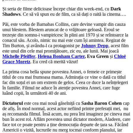
Și seria de filme delicioase începe chiar din week-end, cu
Dark
Shadows
. Ce să vă spun eu de film, ca să dați o raită la cinema….
Păi, este vorba de Barnabas Collins, care devine vampir din cauza
unui blestem. Blestem aruncat de o vrăjitoare geloasă. Eroul se
trezește din somnu-i vampiricesc în plini ani 1970 și se reîntoarce la
conacul său. Acolo, nimic nu mai este cum își amintea. Regizat de
Tim Burton, și avându-l ca protagonist pe
Johnny Depp
, acest film
este unul din cele mai promițătoare, zic eu, ale lunii. Mai joacă
Michelle Pfeiffer
,
Helena Bonham Carter
,
Eva Green
și
Chloë
Grace Moretz
. Eu cred că merită văzut!
La prima cosa bella spune povestea Annei, o femeie ce primește
titlul de cea mai frumoasa mama. Admirația ce vine o dată cu titlul
fac din soțul ei un om extrem de gelos. Ceea ce duce la neînțelegeri
în familie. Filmul ne aduce în atenție povestea Annei, care fuge
luând copii, în următorii 40 de ani.
Dictatorul
este cea mai nouă găselniță cu
Sasha Baron Cohen
cap
de afiș. În mod normal, acest actor nefiind printre preferații mei, nu
aș recomanda filmul. Însă acum, nu prea îmi imaginez pe cineva mai
bun în acest rol. Aflăm povestea unui dictator modern, Aladeen, care
face tot ce poate pentru a ține democrația departe de țara sa. Făcând
Americii o vizită, lucrurile nu merg tocmai conform planului, iar