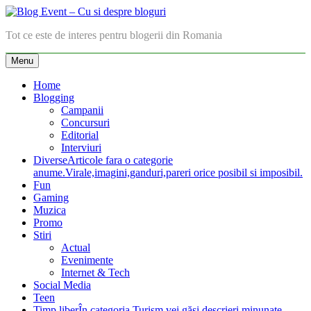
Skip
to
Blog Event – Cu si despre bloguri
Tot ce este de interes pentru blogerii din Romania
content
Menu
Home
Blogging
Campanii
Concursuri
Editorial
Interviuri
Diverse
Articole fara o categorie
anume.Virale,imagini,ganduri,pareri orice posibil si imposibil.
Fun
Gaming
Muzica
Promo
Stiri
Actual
Evenimente
Internet & Tech
Social Media
Teen
Timp liber
În categoria Turism vei găsi descrieri minunate