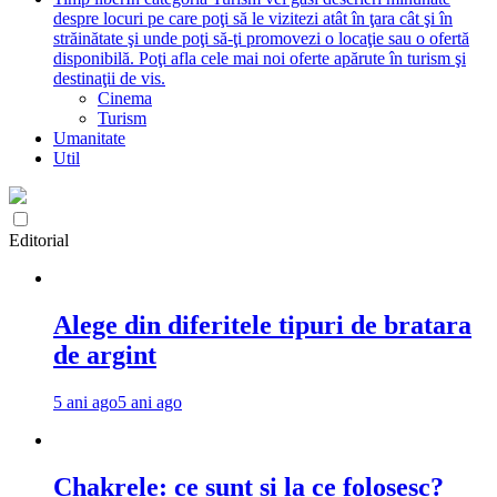
despre locuri pe care poţi să le vizitezi atât în ţara cât şi în
străinătate şi unde poţi să-ţi promovezi o locaţie sau o ofertă
disponibilă. Poţi afla cele mai noi oferte apărute în turism şi
destinaţii de vis.
Cinema
Turism
Umanitate
Util
Editorial
Alege din diferitele tipuri de bratara
de argint
5 ani ago
5 ani ago
Chakrele: ce sunt si la ce folosesc?