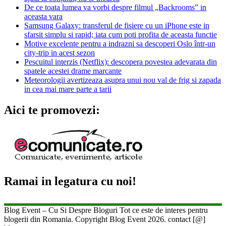
De ce toata lumea va vorbi despre filmul „Backrooms” in
aceasta vara
Samsung Galaxy: transferul de fisiere cu un iPhone este in
sfarsit simplu si rapid; iata cum poti profita de aceasta functie
Motive excelente pentru a indrazni sa descoperi Oslo într-un
city-trip in acest sezon
Pescuitul interzis (Netflix): descopera povestea adevarata din
spatele acestei drame marcante
Meteorologii avertizeaza asupra unui nou val de frig si zapada
in cea mai mare parte a tarii
Aici te promovezi:
Ramai in legatura cu noi!
Blog Event – Cu Si Despre Bloguri Tot ce este de interes pentru
blogerii din Romania. Copyright Blog Event 2026. contact [@]