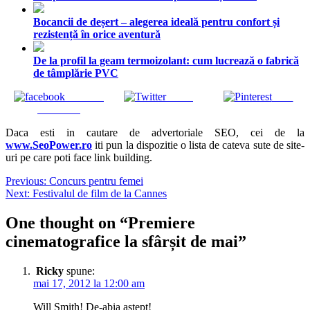
Bocancii de deșert – alegerea ideală pentru confort și
rezistență în orice aventură
De la profil la geam termoizolant: cum lucrează o fabrică
de tâmplărie PVC
Share on
Tweet
Save
Facebook
Daca esti in cautare de advertoriale SEO, cei de la
www.SeoPower.ro
iti pun la dispozitie o lista de cateva sute de site-
uri pe care poti face link building.
Navigare
Previous:
Concurs pentru femei
Next:
Festivalul de film de la Cannes
în
articole
One thought on “
Premiere
cinematografice la sfârșit de mai
”
Ricky
spune:
mai 17, 2012 la 12:00 am
Will Smith! De-abia aştept!