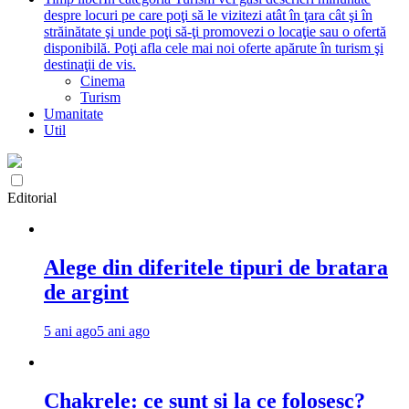
despre locuri pe care poţi să le vizitezi atât în ţara cât şi în
străinătate şi unde poţi să-ţi promovezi o locaţie sau o ofertă
disponibilă. Poţi afla cele mai noi oferte apărute în turism şi
destinaţii de vis.
Cinema
Turism
Umanitate
Util
Editorial
Alege din diferitele tipuri de bratara
de argint
5 ani ago
5 ani ago
Chakrele: ce sunt si la ce folosesc?