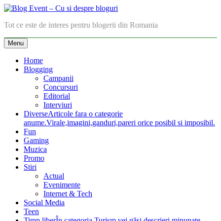
Skip
to
Blog Event – Cu si despre bloguri
Tot ce este de interes pentru blogerii din Romania
content
Menu
Home
Blogging
Campanii
Concursuri
Editorial
Interviuri
Diverse
Articole fara o categorie
anume.Virale,imagini,ganduri,pareri orice posibil si imposibil.
Fun
Gaming
Muzica
Promo
Stiri
Actual
Evenimente
Internet & Tech
Social Media
Teen
Timp liber
În categoria Turism vei găsi descrieri minunate