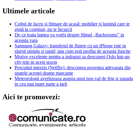
Ultimele articole
Colțul de lucru și filmare de acasă: mobilier și lumină care te
ajută la conținut, nu te încurcă
De ce toata lumea va vorbi despre filmul „Backrooms” in
aceasta vara
Samsung Galaxy: transferul de fisiere cu un iPhone este in
sfarsit simplu si rapid; iata cum poti profita de aceasta functie
Motive excelente pentru a indrazni sa descoperi Oslo într-un
city-trip in acest sezon
Pescuitul interzis (Netflix): descopera povestea adevarata din
spatele acestei drame marcante
Meteorologii avertizeaza asupra unui nou val de frig si zapada
in cea mai mare parte a tarii
Aici te promovezi: