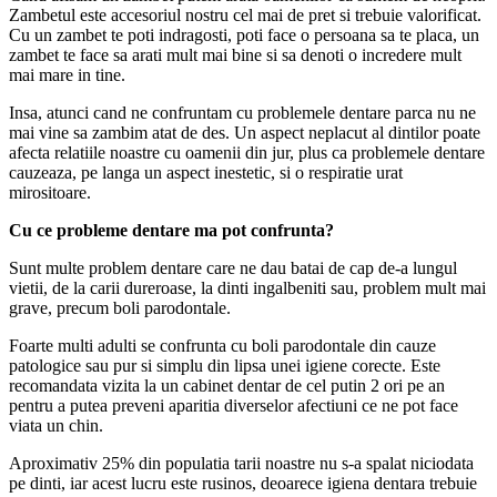
Zambetul este accesoriul nostru cel mai de pret si trebuie valorificat.
Cu un zambet te poti indragosti, poti face o persoana sa te placa, un
zambet te face sa arati mult mai bine si sa denoti o incredere mult
mai mare in tine.
Insa, atunci cand ne confruntam cu problemele dentare parca nu ne
mai vine sa zambim atat de des. Un aspect neplacut al dintilor poate
afecta relatiile noastre cu oamenii din jur, plus ca problemele dentare
cauzeaza, pe langa un aspect inestetic, si o respiratie urat
mirositoare.
Cu ce probleme dentare ma pot confrunta?
Sunt multe problem dentare care ne dau batai de cap de-a lungul
vietii, de la carii dureroase, la dinti ingalbeniti sau, problem mult mai
grave, precum boli parodontale.
Foarte multi adulti se confrunta cu boli parodontale din cauze
patologice sau pur si simplu din lipsa unei igiene corecte. Este
recomandata vizita la un cabinet dentar de cel putin 2 ori pe an
pentru a putea preveni aparitia diverselor afectiuni ce ne pot face
viata un chin.
Aproximativ 25% din populatia tarii noastre nu s-a spalat niciodata
pe dinti, iar acest lucru este rusinos, deoarece igiena dentara trebuie