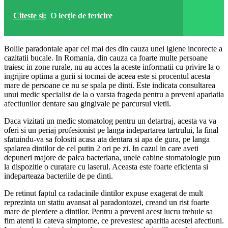
Citeste si:
O lecție de fericire
Bolile paradontale apar cel mai des din cauza unei igiene incorecte a
cazitatii bucale. In Romania, din cauza ca foarte multe persoane
traiesc in zone rurale, nu au acces la aceste informatii cu privire la o
ingrijire optima a gurii si tocmai de aceea este si procentul acesta
mare de persoane ce nu se spala pe dinti. Este indicata consultarea
unui medic specialist de la o varsta frageda pentru a preveni apariatia
afectiunilor dentare sau gingivale pe parcursul vietii.
Daca vizitati un medic stomatolog pentru un detartraj, acesta va va
oferi si un periaj profesionist pe langa indepartarea tartrului, la final
sfatuindu-va sa folositi acasa ata dentara si apa de gura, pe langa
spalarea dintilor de cel putin 2 ori pe zi. In cazul in care aveti
depuneri majore de palca bacteriana, unele cabine stomatologie pun
la dispozitie o curatare cu laserul. Aceasta este foarte eficienta si
indeparteaza bacteriile de pe dinti.
De retinut faptul ca radacinile dintilor expuse exagerat de mult
reprezinta un statiu avansat al paradontozei, creand un rist foarte
mare de pierdere a dintilor. Pentru a preveni acest lucru trebuie sa
fim atenti la cateva simptome, ce prevestesc aparitia acestei afectiuni.