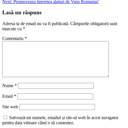
Next:
Promoveaza tineretea alaturi de Vans Romania!
în
articole
Lasă un răspuns
Adresa ta de email nu va fi publicată.
Câmpurile obligatorii sunt
marcate cu
*
Comentariu
*
Nume
*
Email
*
Site web
Salvează-mi numele, emailul și site-ul web în acest navigator
pentru data viitoare când o să comentez.