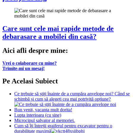
Care sunt cele mai rapide metode de
debarasare a mobilei din casă?
Aici afli despre mine:
Vrei o colaborare cu mine?
Trimite-mi un mesaj!
Pe Acelasi Subiect
Ce trebuie să știți înainte de a cumpăra anvelope noi? Când se
schimbă și cum să alegeți cea mai potrivită opțiune?
Bun venit, vacanta mult dorita!
Lupta interioara (cu sine)
Microcipul salvator al memoriei.
Cum să îți întreții graiferul pentru excavator pentru o
durabilitate maximă