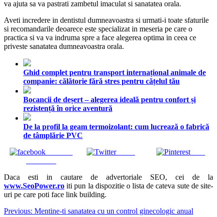
va ajuta sa va pastrati zambetul imaculat si sanatatea orala.
Aveti incredere in dentistul dumneavoastra si urmati-i toate sfaturile
si recomandarile deoarece este specializat in meseria pe care o
practica si va va indruma spre a face alegerea optima in ceea ce
priveste sanatatea dumneavoastra orala.
Ghid complet pentru transport internațional animale de
companie: călătorie fără stres pentru cățelul tău
Bocancii de deșert – alegerea ideală pentru confort și
rezistență în orice aventură
De la profil la geam termoizolant: cum lucrează o fabrică
de tâmplărie PVC
Share on
Tweet
Save
Facebook
Daca esti in cautare de advertoriale SEO, cei de la
www.SeoPower.ro
iti pun la dispozitie o lista de cateva sute de site-
uri pe care poti face link building.
Navigare
Previous:
Mentine-ti sanatatea cu un control ginecologic anual