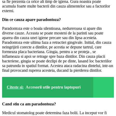
sa fie prezenta ca orice alt timp de igiena. Gura noastra poate
acumula foarte multe bacterii din cauza alimentelor sau a factorilor
externi.
Din ce cauza apare paradontoza?
Paradontoza este o boala silentioasa, nedureroasa si apare din
diverse cauze. Aceasta se poate mosteni de la parinti sau poate
aparea din cauza unei igiene precare sau din lipsa acesteia.
Paradontoza este ultima faza a retractiei gingivale. Initial, din cauza
neingrijirii corecte a dintilor, pe acestia se depune tartrul, care
formeaza placa bacteriana. Gingia, pentru a se proteja , se
inflameaza si apoi se retrage spre baza dintilor. Din cauza placii
bacteriene, gingia se poate dezlipi de pe dinte, lasand loc bacteriilor
sa patrunda in spatiul format. Acestea ataca radacina dintelui, intr-un
final provocand ruperea acesteia, ducand la pierderea dintilor.
Citeste si:
Accesorii utile pentru laptopuri
Cand stiu ca am paradontoza?
Medicul stomatolog poate determina faza bolii. La inceput vor fi