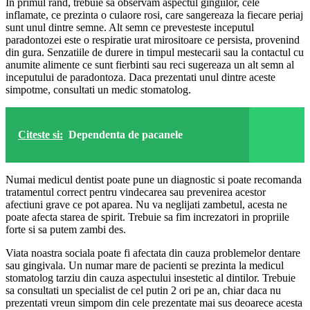
In primul rand, trebuie sa observam aspectul gingiilor, cele
inflamate, ce prezinta o culaore rosi, care sangereaza la fiecare periaj
sunt unul dintre semne. Alt semn ce prevesteste inceputul
paradontozei este o respiratie urat mirositoare ce persista, provenind
din gura. Senzatiile de durere in timpul mestecarii sau la contactul cu
anumite alimente ce sunt fierbinti sau reci sugereaza un alt semn al
inceputului de paradontoza. Daca prezentati unul dintre aceste
simpotme, consultati un medic stomatolog.
Citeste si:
Dependenta de pacanele
Numai medicul dentist poate pune un diagnostic si poate recomanda
tratamentul correct pentru vindecarea sau prevenirea acestor
afectiuni grave ce pot aparea. Nu va neglijati zambetul, acesta ne
poate afecta starea de spirit. Trebuie sa fim increzatori in propriile
forte si sa putem zambi des.
Viata noastra sociala poate fi afectata din cauza problemelor dentare
sau gingivala. Un numar mare de pacienti se prezinta la medicul
stomatolog tarziu din cauza aspectului insestetic al dintilor. Trebuie
sa consultati un specialist de cel putin 2 ori pe an, chiar daca nu
prezentati vreun simpom din cele prezentate mai sus deoarece acesta