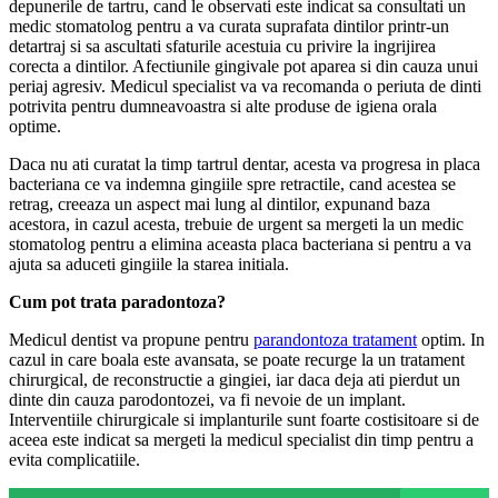
depunerile de tartru, cand le observati este indicat sa consultati un
medic stomatolog pentru a va curata suprafata dintilor printr-un
detartraj si sa ascultati sfaturile acestuia cu privire la ingrijirea
corecta a dintilor. Afectiunile gingivale pot aparea si din cauza unui
periaj agresiv. Medicul specialist va va recomanda o periuta de dinti
potrivita pentru dumneavoastra si alte produse de igiena orala
optime.
Daca nu ati curatat la timp tartrul dentar, acesta va progresa in placa
bacteriana ce va indemna gingiile spre retractile, cand acestea se
retrag, creeaza un aspect mai lung al dintilor, expunand baza
acestora, in cazul acesta, trebuie de urgent sa mergeti la un medic
stomatolog pentru a elimina aceasta placa bacteriana si pentru a va
ajuta sa aduceti gingiile la starea initiala.
Cum pot trata paradontoza?
Medicul dentist va propune pentru
parandontoza tratament
optim. In
cazul in care boala este avansata, se poate recurge la un tratament
chirurgical, de reconstructie a gingiei, iar daca deja ati pierdut un
dinte din cauza parodontozei, va fi nevoie de un implant.
Interventiile chirurgicale si implanturile sunt foarte costisitoare si de
aceea este indicat sa mergeti la medicul specialist din timp pentru a
evita complicatiile.