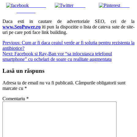
Share on
Tweet
Save
Facebook
Daca esti in cautare de advertoriale SEO, cei de la
www.SeoPower.ro
iti pun la dispozitie o lista de cateva sute de site-
uri pe care poti face link building.
Navigare
Previous:
Cum ar fi daca ceaiul verde ar fi solutia pentru rezistenta la
antibiotice?
în
Next:
Facebook si Ray-Ban vor “sa inlocuiasca telefonul
articole
smartphone” cu ochelari de soare cu realitate augmentata
Lasă un răspuns
Adresa ta de email nu va fi publicată.
Câmpurile obligatorii sunt
marcate cu
*
Comentariu
*