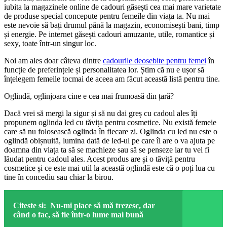
iubita la magazinele online de cadouri găsești cea mai mare varietate
de produse special concepute pentru femeile din viața ta. Nu mai
este nevoie să bați drumul până la magazin, economisești bani, timp
și energie. Pe internet găsești cadouri amuzante, utile, romantice și
sexy, toate într-un singur loc.
Noi am ales doar câteva dintre
cadourile deosebite pentru femei
în
funcție de preferințele și personalitatea lor. Știm că nu e ușor să
înțelegem femeile tocmai de aceea am făcut această listă pentru tine.
Oglindă, oglinjoara cine e cea mai frumoasă din țară?
Dacă vrei să mergi la sigur și să nu dai greș cu cadoul ales îți
propunem oglinda led cu tăvița pentru cosmetice. Nu există femeie
care să nu folosească oglinda în fiecare zi. Oglinda cu led nu este o
oglindă obișnuită, lumina dată de led-ul pe care îl are o va ajuta pe
doamna din viața ta să se machieze sau să se penseze iar tu vei fi
lăudat pentru cadoul ales. Acest produs are și o tăviță pentru
cosmetice și ce este mai util la această oglindă este că o poți lua cu
tine în concediu sau chiar la birou.
Citeste si:
Nu-mi place să mă trezesc, dar
când o fac, să fie într-o lume mai bună