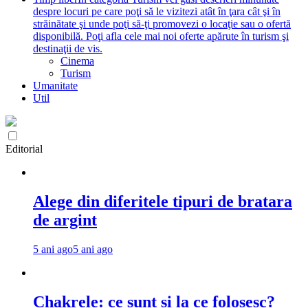
despre locuri pe care poţi să le vizitezi atât în ţara cât şi în
străinătate şi unde poţi să-ţi promovezi o locaţie sau o ofertă
disponibilă. Poţi afla cele mai noi oferte apărute în turism şi
destinaţii de vis.
Cinema
Turism
Umanitate
Util
Editorial
Alege din diferitele tipuri de bratara
de argint
5 ani ago
5 ani ago
Chakrele: ce sunt si la ce folosesc?