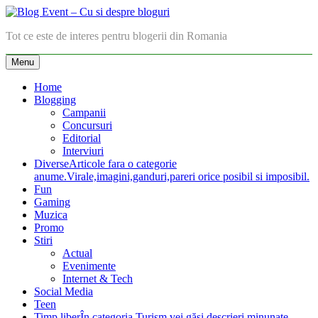
Skip
to
Blog Event – Cu si despre bloguri
Tot ce este de interes pentru blogerii din Romania
content
Menu
Home
Blogging
Campanii
Concursuri
Editorial
Interviuri
Diverse
Articole fara o categorie
anume.Virale,imagini,ganduri,pareri orice posibil si imposibil.
Fun
Gaming
Muzica
Promo
Stiri
Actual
Evenimente
Internet & Tech
Social Media
Teen
Timp liber
În categoria Turism vei găsi descrieri minunate