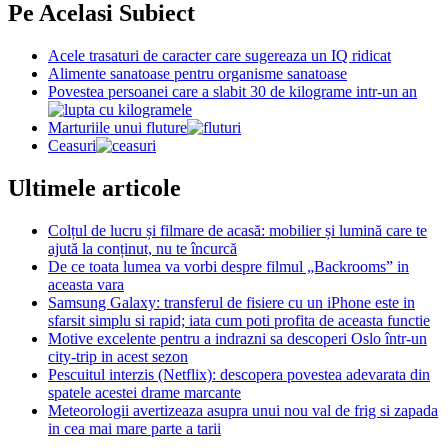
Pe Acelasi Subiect
Acele trasaturi de caracter care sugereaza un IQ ridicat
Alimente sanatoase pentru organisme sanatoase
Povestea persoanei care a slabit 30 de kilograme intr-un an
Marturiile unui fluture
Ceasuri
Ultimele articole
Colțul de lucru și filmare de acasă: mobilier și lumină care te
ajută la conținut, nu te încurcă
De ce toata lumea va vorbi despre filmul „Backrooms” in
aceasta vara
Samsung Galaxy: transferul de fisiere cu un iPhone este in
sfarsit simplu si rapid; iata cum poti profita de aceasta functie
Motive excelente pentru a indrazni sa descoperi Oslo într-un
city-trip in acest sezon
Pescuitul interzis (Netflix): descopera povestea adevarata din
spatele acestei drame marcante
Meteorologii avertizeaza asupra unui nou val de frig si zapada
in cea mai mare parte a tarii