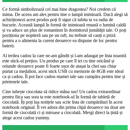
Ce formă simbolizează cel mai bine dragostea? Noi credem că
inima. De aceea am ales pentru tine o lampă inimioară. Dacă alegi să
achiziționezi acest produs poți fi sigur că iubita ta va radia de
bucurie. Această lampă în formă de inimioară emană o lumină caldă
și va aduce un plus de romantism în dormitorul jumătății tale. O poți
poziționa pe noptieră sau pe un raft, nu trebuie să cauți o priză
pentru a o alimenta la curent deoarece ea dispune de loc pentru
baterii.
Al treilea cadou la care ne-am gândit și l-am adaugat pe lista noastră
este stick-ul prețios. Un produs pe care îl iei cu tine oricând și
oriunde deoarece poate fi foarte ușor de atașat la chei sau chiar
purtat ca medalion, acest stick USB cu memorie de 8GB este ideal
ca și cadou. Îl pot face cadou mamei tale sau cumpăra pentru tine și
prietenele tale.
Cine iubește ciocolata să ridice mâna sus! Un cadou extraordinar
pentru fiica sau sora ta este notebook-ul în formă de tabletă de
ciocolată. Îți poți lua notițele sau scrie lista de cumpărături în acest
notebook original. Îl vei adora din prima clipă deoarece nu doar are
formă de ciocolată ci și miroase a ciocolată. Mergi direct la țintă și
alege acest cadou yummy.