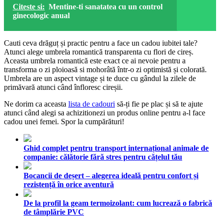
Citeste si:
Mentine-ti sanatatea cu un control
ginecologic anual
Cauti ceva drăguț și practic pentru a face un cadou iubitei tale?
Atunci alege umbrela romantică transparenta cu flori de cireș.
Aceasta umbrela romantică este exact ce ai nevoie pentru a
transforma o zi ploioasă si mohorâtă într-o zi optimistă și colorată.
Umbrela are un aspect vintage și te duce cu gândul la zilele de
primăvară atunci când înfloresc cireșii.
Ne dorim ca aceasta
lista de cadouri
să-ți fie pe plac și să te ajute
atunci când alegi sa achizitionezi un produs online pentru a-l face
cadou unei femei. Spor la cumpărături!
Ghid complet pentru transport internațional animale de
companie: călătorie fără stres pentru cățelul tău
Bocancii de deșert – alegerea ideală pentru confort și
rezistență în orice aventură
De la profil la geam termoizolant: cum lucrează o fabrică
de tâmplărie PVC