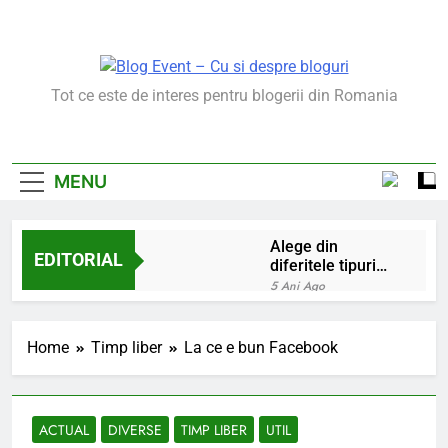
Skip
to
content
Blog Event – Cu Si
Tot ce este de interes pentru blogerii din Romania
Despre Bloguri
MENU
Alege din
EDITORIAL
diferitele tipuri
de bratara de
5 Ani Ago
argint
Chakrele: ce sunt si
la ce folosesc?
Home
Timp liber
La ce e bun Facebook
5 Ani Ago
Lucruri esentiale
invatate de la copilul
meu
6 Ani Ago
ACTUAL
DIVERSE
TIMP LIBER
UTIL