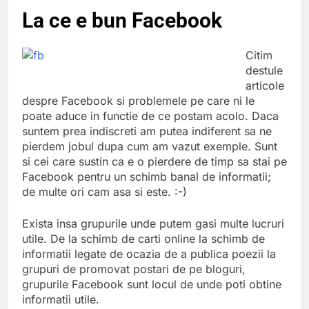
Ce spun mailurile de
La ce e bun Facebook
campanie ale lui
Donald Trump
6 Ani Ago
Earthing sau
Citim
beneficiile contactului
destule
cu Pamantul
6 Ani Ago
articole
despre Facebook si problemele pe care ni le
Este posibil sa ne
poate aduce in functie de ce postam acolo. Daca
iertam?
6 Ani Ago
suntem prea indiscreti am putea indiferent sa ne
pierdem jobul dupa cum am vazut exemple. Sunt
si cei care sustin ca e o pierdere de timp sa stai pe
Facebook pentru un schimb banal de informatii;
de multe ori cam asa si este. :-)
Exista insa grupurile unde putem gasi multe lucruri
utile. De la schimb de carti online la schimb de
informatii legate de ocazia de a publica poezii la
grupuri de promovat postari de pe bloguri,
grupurile Facebook sunt locul de unde poti obtine
informatii utile.