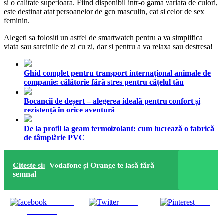
si o calitate superioara. Fiind disponibil intr-o gama variata de culori,
este destinat atat persoanelor de gen masculin, cat si celor de sex
feminin.
Alegeti sa folositi un astfel de smartwatch pentru a va simplifica
viata sau sarcinile de zi cu zi, dar si pentru a va relaxa sau destresa!
Ghid complet pentru transport internațional animale de
companie: călătorie fără stres pentru cățelul tău
Bocancii de deșert – alegerea ideală pentru confort și
rezistență în orice aventură
De la profil la geam termoizolant: cum lucrează o fabrică
de tâmplărie PVC
Citeste si:
Vodafone și Orange te lasă fără
semnal
Share on
Tweet
Save
Facebook