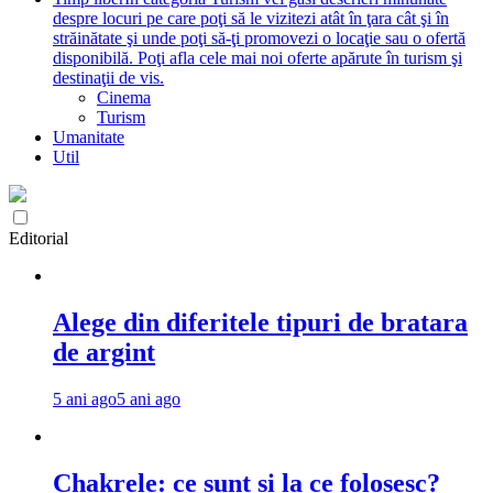
despre locuri pe care poţi să le vizitezi atât în ţara cât şi în
străinătate şi unde poţi să-ţi promovezi o locaţie sau o ofertă
disponibilă. Poţi afla cele mai noi oferte apărute în turism şi
destinaţii de vis.
Cinema
Turism
Umanitate
Util
Editorial
Alege din diferitele tipuri de bratara
de argint
5 ani ago
5 ani ago
Chakrele: ce sunt si la ce folosesc?