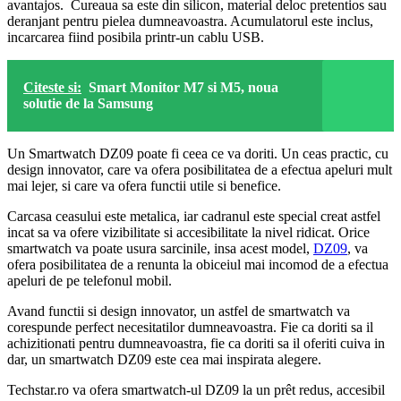
avantajos. Cureaua sa este din silicon, material deloc pretentios sau
deranjant pentru pielea dumneavoastra. Acumulatorul este inclus,
incarcarea fiind posibila printr-un cablu USB.
Citeste si:
Smart Monitor M7 si M5, noua
solutie de la Samsung
Un Smartwatch DZ09 poate fi ceea ce va doriti. Un ceas practic, cu
design innovator, care va ofera posibilitatea de a efectua apeluri mult
mai lejer, si care va ofera functii utile si benefice.
Carcasa ceasului este metalica, iar cadranul este special creat astfel
incat sa va ofere vizibilitate si accesibilitate la nivel ridicat. Orice
smartwatch va poate usura sarcinile, insa acest model,
DZ09
, va
ofera posibilitatea de a renunta la obiceiul mai incomod de a efectua
apeluri de pe telefonul mobil.
Avand functii si design innovator, un astfel de smartwatch va
corespunde perfect necesitatilor dumneavoastra. Fie ca doriti sa il
achizitionati pentru dumneavoastra, fie ca doriti sa il oferiti cuiva in
dar, un smartwatch DZ09 este cea mai inspirata alegere.
Techstar.ro va ofera smartwatch-ul DZ09 la un prêt redus, accesibil