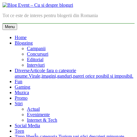
Skip
to
Blog Event – Cu si despre bloguri
Tot ce este de interes pentru blogerii din Romania
content
Menu
Home
Blogging
Campanii
Concursuri
Editorial
Interviuri
Diverse
Articole fara o categorie
anume.Virale,imagini,ganduri,pareri orice posibil si imposibil.
Fun
Gaming
Muzica
Promo
Stiri
Actual
Evenimente
Internet & Tech
Social Media
Teen
Timp liber
În categoria Turism vei găsi descrieri minunate