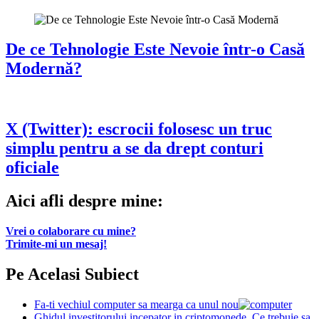
De ce Tehnologie Este Nevoie într-o Casă
Modernă?
X (Twitter): escrocii folosesc un truc
simplu pentru a se da drept conturi
oficiale
Aici afli despre mine:
Vrei o colaborare cu mine?
Trimite-mi un mesaj!
Pe Acelasi Subiect
Fa-ti vechiul computer sa mearga ca unul nou
Ghidul investitorului incepator in criptomonede. Ce trebuie sa