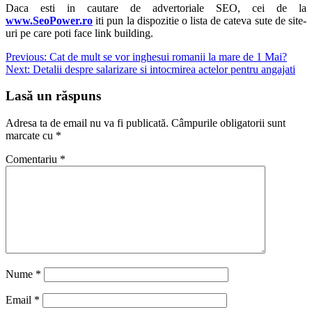
Daca esti in cautare de advertoriale SEO, cei de la
www.SeoPower.ro
iti pun la dispozitie o lista de cateva sute de site-
uri pe care poti face link building.
Navigare
Previous:
Cat de mult se vor inghesui romanii la mare de 1 Mai?
Next:
Detalii despre salarizare si intocmirea actelor pentru angajati
în
articole
Lasă un răspuns
Adresa ta de email nu va fi publicată.
Câmpurile obligatorii sunt
marcate cu
*
Comentariu
*
Nume
*
Email
*