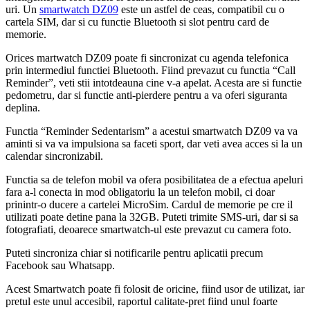
uri. Un
smartwatch DZ09
este un astfel de ceas, compatibil cu o
cartela SIM, dar si cu functie Bluetooth si slot pentru card de
memorie.
Orices martwatch DZ09 poate fi sincronizat cu agenda telefonica
prin intermediul functiei Bluetooth. Fiind prevazut cu functia “Call
Reminder”, veti stii intotdeauna cine v-a apelat. Acesta are si functie
pedometru, dar si functie anti-pierdere pentru a va oferi siguranta
deplina.
Functia “Reminder Sedentarism” a acestui smartwatch DZ09 va va
aminti si va va impulsiona sa faceti sport, dar veti avea acces si la un
calendar sincronizabil.
Functia sa de telefon mobil va ofera posibilitatea de a efectua apeluri
fara a-l conecta in mod obligatoriu la un telefon mobil, ci doar
prinintr-o ducere a cartelei MicroSim. Cardul de memorie pe cre il
utilizati poate detine pana la 32GB. Puteti trimite SMS-uri, dar si sa
fotografiati, deoarece smartwatch-ul este prevazut cu camera foto.
Puteti sincroniza chiar si notificarile pentru aplicatii precum
Facebook sau Whatsapp.
Acest Smartwatch poate fi folosit de oricine, fiind usor de utilizat, iar
pretul este unul accesibil, raportul calitate-pret fiind unul foarte