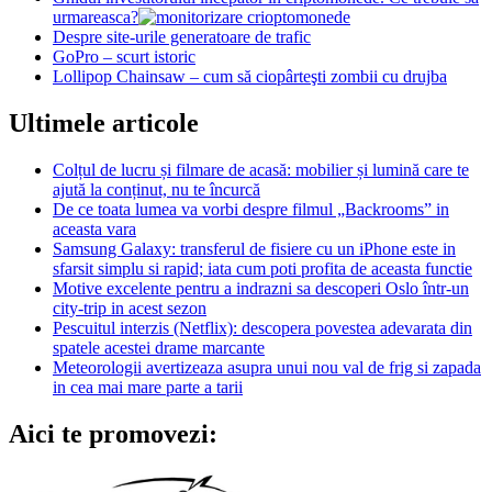
urmareasca?
Despre site-urile generatoare de trafic
GoPro – scurt istoric
Lollipop Chainsaw – cum să ciopârteşti zombii cu drujba
Ultimele articole
Colțul de lucru și filmare de acasă: mobilier și lumină care te
ajută la conținut, nu te încurcă
De ce toata lumea va vorbi despre filmul „Backrooms” in
aceasta vara
Samsung Galaxy: transferul de fisiere cu un iPhone este in
sfarsit simplu si rapid; iata cum poti profita de aceasta functie
Motive excelente pentru a indrazni sa descoperi Oslo într-un
city-trip in acest sezon
Pescuitul interzis (Netflix): descopera povestea adevarata din
spatele acestei drame marcante
Meteorologii avertizeaza asupra unui nou val de frig si zapada
in cea mai mare parte a tarii
Aici te promovezi: