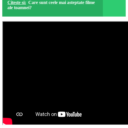
Citeste si:
Care sunt ceele mai asteptate filme
ale toamnei?