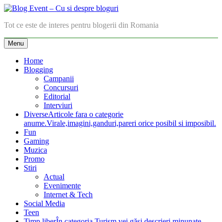
Skip
to
Blog Event – Cu si despre bloguri
Tot ce este de interes pentru blogerii din Romania
content
Menu
Home
Blogging
Campanii
Concursuri
Editorial
Interviuri
Diverse
Articole fara o categorie
anume.Virale,imagini,ganduri,pareri orice posibil si imposibil.
Fun
Gaming
Muzica
Promo
Stiri
Actual
Evenimente
Internet & Tech
Social Media
Teen
Timp liber
În categoria Turism vei găsi descrieri minunate