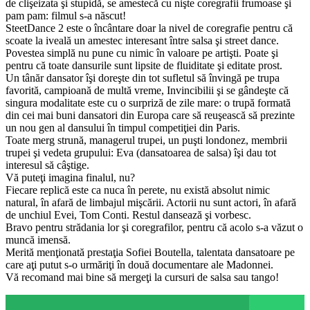
de clişeizata şi stupidă, se amestecă cu nişte coregrafii frumoase şi
pam pam: filmul s-a născut!
SteetDance 2 este o încântare doar la nivel de coregrafie pentru că
scoate la iveală un amestec interesant între salsa şi street dance.
Povestea simplă nu pune cu nimic în valoare pe artişti. Poate şi
pentru că toate dansurile sunt lipsite de fluiditate şi editate prost.
Un tânăr dansator îşi doreşte din tot sufletul să învingă pe trupa
favorită, campioană de multă vreme, Invincibilii şi se gândeşte că
singura modalitate este cu o surpriză de zile mare: o trupă formată
din cei mai buni dansatori din Europa care să reuşească să prezinte
un nou gen al dansului în timpul competiţiei din Paris.
Toate merg strună, managerul trupei, un puşti londonez, membrii
trupei şi vedeta grupului: Eva (dansatoarea de salsa) îşi dau tot
interesul să câştige.
Vă puteţi imagina finalul, nu?
Fiecare replică este ca nuca în perete, nu există absolut nimic
natural, în afară de limbajul mişcării. Actorii nu sunt actori, în afară
de unchiul Evei, Tom Conti. Restul dansează şi vorbesc.
Bravo pentru strădania lor şi coregrafilor, pentru că acolo s-a văzut o
muncă imensă.
Merită menţionată prestaţia Sofiei Boutella, talentata dansatoare pe
care aţi putut s-o urmăriţi în două documentare ale Madonnei.
Vă recomand mai bine să mergeţi la cursuri de salsa sau tango!