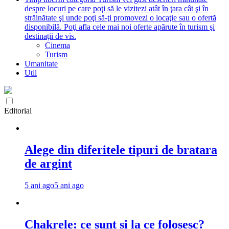
despre locuri pe care poţi să le vizitezi atât în ţara cât şi în
străinătate şi unde poţi să-ţi promovezi o locaţie sau o ofertă
disponibilă. Poţi afla cele mai noi oferte apărute în turism şi
destinaţii de vis.
Cinema
Turism
Umanitate
Util
Editorial
Alege din diferitele tipuri de bratara
de argint
5 ani ago
5 ani ago
Chakrele: ce sunt si la ce folosesc?