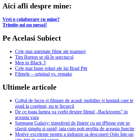
Aici afli despre mine:
Vrei o colaborare cu mine?
Trimite-mi un mesaj!
Pe Acelasi Subiect
Cele mai asteptate filme ale toamnei
Tim Burton se dă în spectacol
Men in Black 3
Cele mai bune roluri ale lui Brad Pitt
Filmele – original vs. remake
Ultimele articole
Colțul de lucru și filmare de acasă: mobilier și lumină care te
ajută la conținut, nu te încurcă
De ce toata lumea va vorbi despre filmul „Backrooms” in
aceasta vara
Samsung Galaxy: transferul de fisiere cu un iPhone este in
sfarsit simplu si rapid; iata cum poti profita de aceasta functie
Motive excelente pentru a indrazni sa descoperi Oslo într-un
city-trip in acest sezon