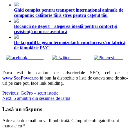
Ghid complet pentru transport internațional animale de
companie: călătorie fără stres pentru cățelul tău
Bocancii de deșert – alegerea ideală pentru confort și
rezistență în orice aventură
De la profil la geam termoizolant: cum lucrează o fabrică
de tâmplărie PVC
Share on
Tweet
Save
Facebook
Daca esti in cautare de advertoriale SEO, cei de la
www.SeoPower.ro
iti pun la dispozitie o lista de cateva sute de site-
uri pe care poti face link building.
Navigare
Previous:
GoPro – scurt istoric
Next:
5 amintiri din sesiunea de iarnă
în
articole
Lasă un răspuns
Adresa ta de email nu va fi publicată.
Câmpurile obligatorii sunt
marcate cu
*