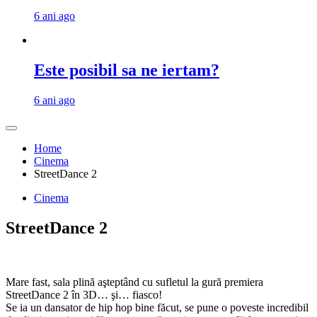
6 ani ago
Este posibil sa ne iertam?
6 ani ago
Home
Cinema
StreetDance 2
Cinema
StreetDance 2
Mare fast, sala plină aşteptând cu sufletul la gură premiera
StreetDance 2 în 3D… şi… fiasco!
Se ia un dansator de hip hop bine făcut, se pune o poveste incredibil